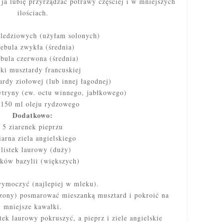
ja lubię przyrządzać potrawy częściej i w mniejszych
ilościach.
śledziowych (użyłam solonych)
cebula zwykła (średnia)
ebula czerwona (średnia)
żki musztardy francuskiej
ardy ziołowej (lub innej łagodnej)
cytryny (ew. octu winnego, jabłkowego)
-150 ml oleju rydzowego
Dodatkowo:
5 ziarenek pieprzu
iarna ziela angielskiego
 listek laurowy (duży)
sków bazylii (większych)
ymoczyć (najlepiej w mleku).
szony) posmarować mieszanką musztard i pokroić na
mniejsze kawałki.
stek laurowy pokruszyć, a pieprz i ziele angielskie