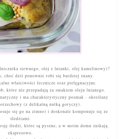
lnicznika siewnego, olej z lnianki, olej kamelinowy)?
, choć dziś ponownie robi się bardziej znany.
alne właściwości lecznicze oraz pielęgnacyjne.
ób, które nie przepadają za smakiem oleju lnianego.
matyczny i ma charakterystyczny posmak - określany
 orzechowy (z delikatną nutką goryczy).
stosuje się go na zimno) i doskonale komponuje się ze
śledziami.
rsję śledzi, które są pyszne, a w moim domu znikają
ekspresowo.