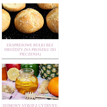
EKSPRESOWE BUŁKI BEZ
DROŻDŻY (NA PROSZKU DO
PIECZENIA)
DOMOWY SYROP Z CYTRYNY,