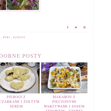
Y
,
RYBY
,
ŚLEDZIE
DOBNE POSTY
PIEROGI Z
MAKARON Z
ECZARKAMI I ŻÓŁTYM
PIECZONYMI
SEREM
WARZYWAMI I SOSEM
SEROWYM - SZYBKI