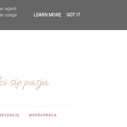
ser-agent
ate usage
LEARN MORE
GOT IT
RECENZJE
WSPÓŁPRACA