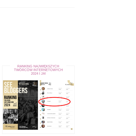
RANKING NAJWIĘKSZYCH
TWÓRCÓW INTERNETOWYCH
2024 I JA!