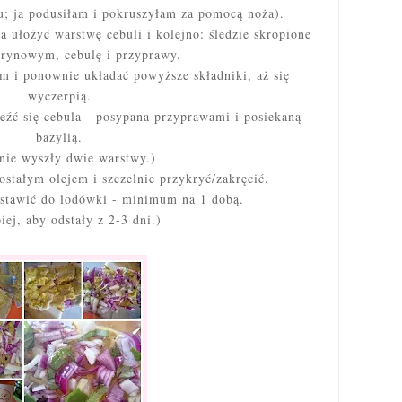
u; ja podusiłam i pokruszyłam za pomocą noża).
a ułożyć warstwę cebuli i kolejno: śledzie skropione
trynowym, cebulę i przyprawy.
em i ponownie układać powyższe składniki, aż się
wyczerpią.
źć się cebula - posypana przyprawami i posiekaną
bazylią.
ie wyszły dwie warstwy.)
ostałym olejem i szczelnie przykryć/zakręcić.
stawić do lodówki - minimum na 1 dobą.
iej, aby odstały z 2-3 dni.)