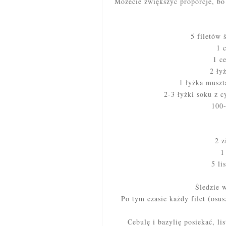
Możecie zwiększyć proporcje, bo 
5 filetów 
1 
1 c
2 ły
1 łyżka muszt
2-3 łyżki soku z 
100
2 z
1
5 li
Śledzie w
Po tym czasie każdy filet (osu
Cebulę i bazylię posiekać, li