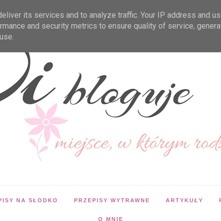
liver its services and to analyze traffic. Your IP address and u
rmance and security metrics to ensure quality of service, gener
use.
PISY NA SŁODKO
PRZEPISY WYTRAWNE
ARTYKUŁY
O MNIE