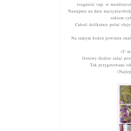
rozgnieść (np. w moździerz
Następnie na dnie naczynia/słoik
sokiem cy
Całość delikatnie polać olej
Na samym końcu powinna znale
(U mn
Gotowe śledzie zalać poz
Tak przygotowane od
(Najlep