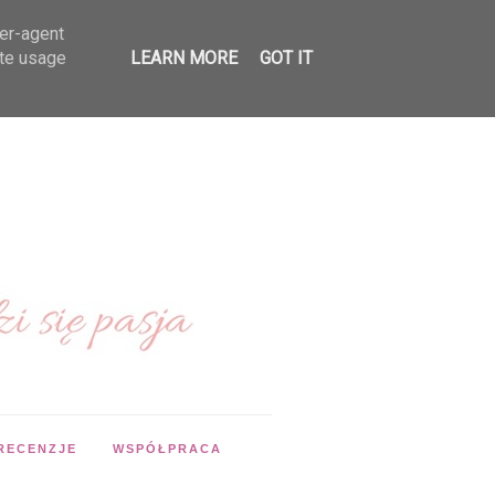
ser-agent
ate usage
LEARN MORE
GOT IT
RECENZJE
WSPÓŁPRACA