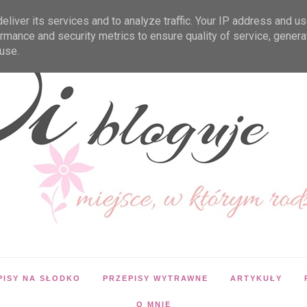
liver its services and to analyze traffic. Your IP address and u
rmance and security metrics to ensure quality of service, gener
use.
PISY NA SŁODKO
PRZEPISY WYTRAWNE
ARTYKUŁY
O MNIE