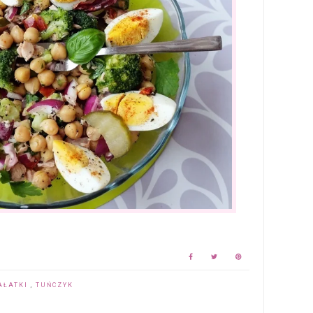
SAŁATKI
,
TUŃCZYK