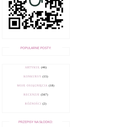
POPULARNE POSTY:
ARTYKUŁ
(46)
KONKURSY
(15)
MOJE OSIĄGNIĘCIA
(18)
RECENZJE
(567)
RÓŻNOŚCI
(2)
PRZEPISY NA SŁODKO: