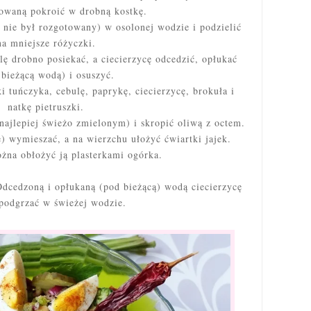
owaną pokroić w drobną kostkę.
nie był rozgotowany) w osolonej wodzie i podzielić
na mniejsze różyczki.
lę drobno posiekać, a ciecierzycę odcedzić, opłukać
 bieżącą wodą) i osuszyć.
 tuńczyka, cebulę, paprykę, ciecierzycę, brokuła i
natkę pietruszki.
najlepiej świeżo zmielonym) i skropić oliwą z octem.
e) wymieszać, a na wierzchu ułożyć ćwiartki jajek.
żna obłożyć ją plasterkami ogórka.
 Odcedzoną i opłukaną (pod bieżącą) wodą ciecierzycę
podgrzać w świeżej wodzie.