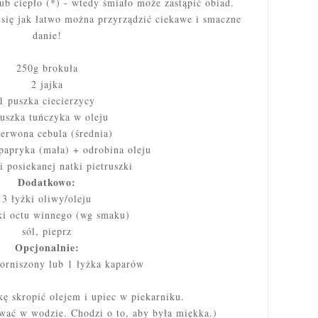
b ciepło (*) - wtedy śmiało może zastąpić obiad.
 się jak łatwo można przyrządzić ciekawe i smaczne
danie!
250g brokuła
2 jajka
1 puszka ciecierzycy
uszka tuńczyka w oleju
zerwona cebula (średnia)
papryka (mała) + odrobina oleju
i posiekanej natki pietruszki
Dodatkowo:
3 łyżki oliwy/oleju
ki octu winnego (wg smaku)
sól, pieprz
Opcjonalnie:
orniszony lub 1 łyżka kaparów
ę skropić olejem i upiec w piekarniku.
wać w wodzie. Chodzi o to, aby była miękka.)