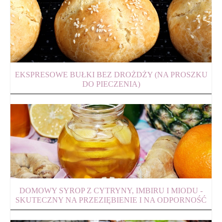
EKSPRESOWE BUŁKI BEZ DROŻDŻY (NA PROSZKU
DO PIECZENIA)
DOMOWY SYROP Z CYTRYNY, IMBIRU I MIODU -
SKUTECZNY NA PRZEZIĘBIENIE I NA ODPORNOŚĆ