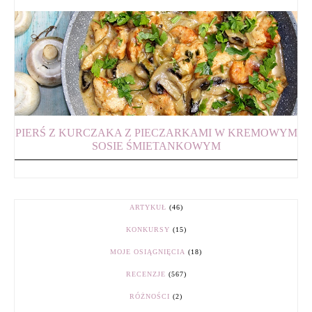
PIERŚ Z KURCZAKA Z PIECZARKAMI W KREMOWYM
SOSIE ŚMIETANKOWYM
ARTYKUŁ
(46)
KONKURSY
(15)
MOJE OSIĄGNIĘCIA
(18)
RECENZJE
(567)
RÓŻNOŚCI
(2)