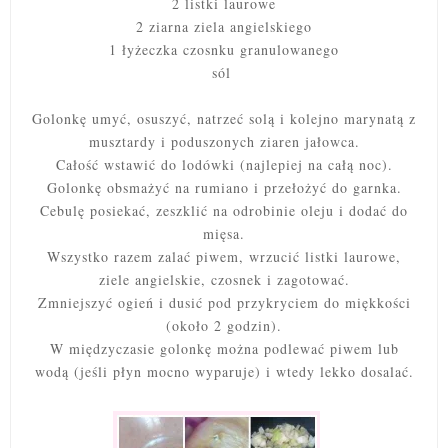
2 listki laurowe
2 ziarna ziela angielskiego
1 łyżeczka czosnku granulowanego
sól
Golonkę umyć, osuszyć, natrzeć solą i kolejno marynatą z
musztardy i poduszonych ziaren jałowca.
Całość wstawić do lodówki (najlepiej na całą noc).
Golonkę obsmażyć na rumiano i przełożyć do garnka.
Cebulę posiekać, zeszklić na odrobinie oleju i dodać do
mięsa.
Wszystko razem zalać piwem, wrzucić listki laurowe,
ziele angielskie, czosnek i zagotować.
Zmniejszyć ogień i dusić pod przykryciem do miękkości
(około 2 godzin).
W międzyczasie golonkę można podlewać piwem lub
wodą (jeśli płyn mocno wyparuje) i wtedy lekko dosalać.