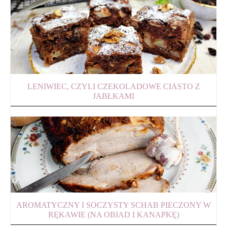
LENIWIEC, CZYLI CZEKOLADOWE CIASTO Z
JABŁKAMI
AROMATYCZNY I SOCZYSTY SCHAB PIECZONY W
RĘKAWIE (NA OBIAD I KANAPKĘ)