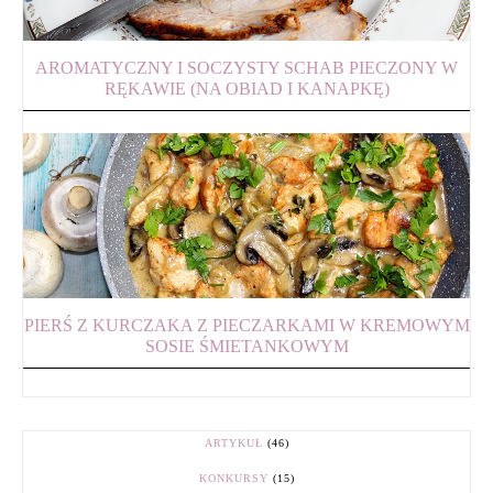
AROMATYCZNY I SOCZYSTY SCHAB PIECZONY W
RĘKAWIE (NA OBIAD I KANAPKĘ)
PIERŚ Z KURCZAKA Z PIECZARKAMI W KREMOWYM
SOSIE ŚMIETANKOWYM
ARTYKUŁ
(46)
KONKURSY
(15)