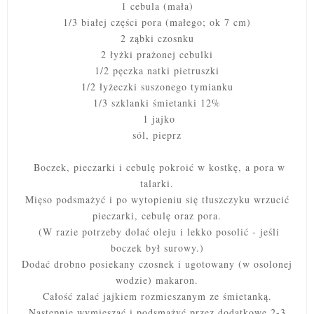
1 cebula (mała)
1/3 białej części pora (małego; ok 7 cm)
2 ząbki czosnku
2 łyżki prażonej cebulki
1/2 pęczka natki pietruszki
1/2 łyżeczki suszonego tymianku
1/3 szklanki śmietanki 12%
1 jajko
sól, pieprz
Boczek, pieczarki i cebulę pokroić w kostkę, a pora w
talarki.
Mięso podsmażyć i po wytopieniu się tłuszczyku wrzucić
pieczarki, cebulę oraz pora.
(W razie potrzeby dolać oleju
i lekko posolić - jeśli
boczek był surowy.)
Dodać drobno posiekany czosnek i ugotowany (w osolonej
wodzie) makaron.
Całość zalać jajkiem rozmieszanym ze śmietanką.
Następnie wymieszać i podsmażyć przez dodatkowe 2-3