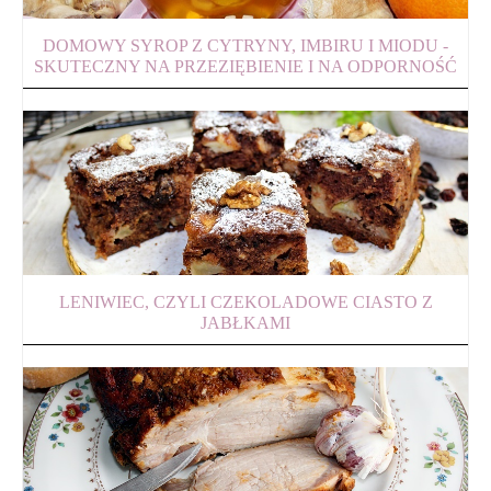
DOMOWY SYROP Z CYTRYNY, IMBIRU I MIODU -
SKUTECZNY NA PRZEZIĘBIENIE I NA ODPORNOŚĆ
LENIWIEC, CZYLI CZEKOLADOWE CIASTO Z
JABŁKAMI