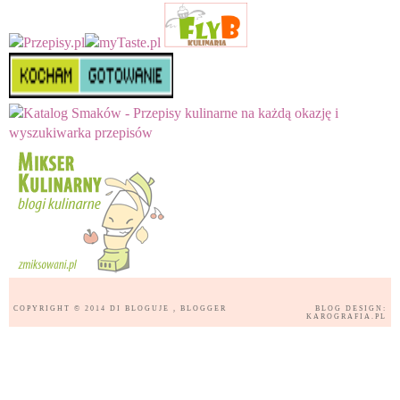
COPYRIGHT © 2014
DI BLOGUJE
, BLOGGER
BLOG DESIGN:
KAROGRAFIA.PL