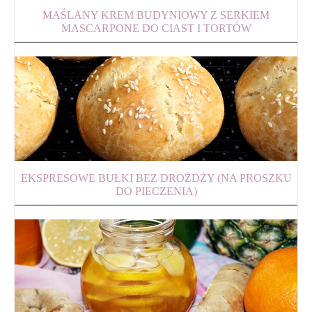
MAŚLANY KREM BUDYNIOWY Z SERKIEM
MASCARPONE DO CIAST I TORTÓW
EKSPRESOWE BUŁKI BEZ DROŻDŻY (NA PROSZKU
DO PIECZENIA)