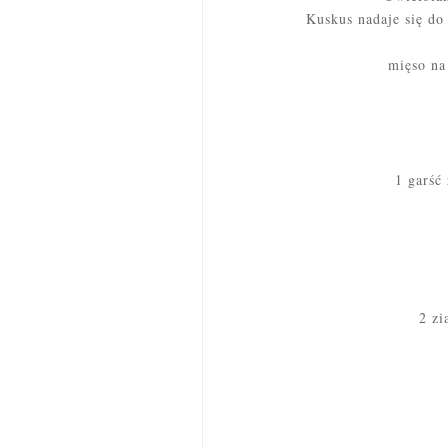
Kuskus nadaje się do
mięso na
1 garść 
2 zi
3