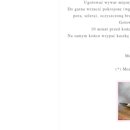
Ugotować wywar mięsny 
Do garna wrzucić pokrojone (wg
pora, selera), oczyszczoną b
Gotow
10 minut przed końc
Na samym końcu wsypać kaszkę k
Mo
(*) Mo