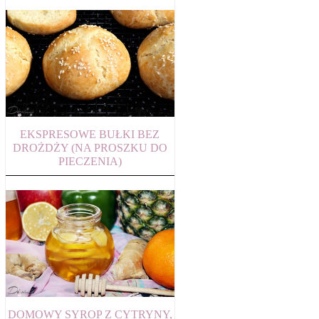
EKSPRESOWE BUŁKI BEZ
DROŻDŻY (NA PROSZKU DO
PIECZENIA)
DOMOWY SYROP Z CYTRYNY,