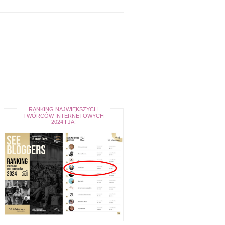
RANKING NAJWIĘKSZYCH
TWÓRCÓW INTERNETOWYCH
2024 I JA!