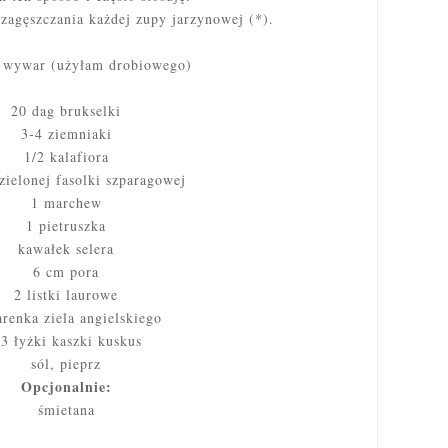
 zagęszczania każdej zupy jarzynowej (*).
 wywar (użyłam drobiowego)
20 dag brukselki
3-4 ziemniaki
1/2 kalafiora
zielonej fasolki szparagowej
1 marchew
1 pietruszka
kawałek selera
6 cm pora
2 listki laurowe
arenka ziela angielskiego
 łyżki kaszki kuskus
sól, pieprz
Opcjonalnie:
śmietana