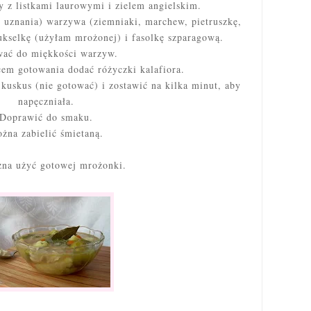
z listkami laurowymi i zielem angielskim.
 uznania) warzywa (ziemniaki, marchew, pietruszkę,
rukselkę (użyłam mrożonej) i fasolkę szparagową.
ać do miękkości warzyw.
em gotowania dodać różyczki kalafiora.
uskus (nie gotować) i zostawić na kilka minut, aby
napęczniała.
Doprawić do smaku.
żna zabielić śmietaną.
żna użyć gotowej mrożonki.