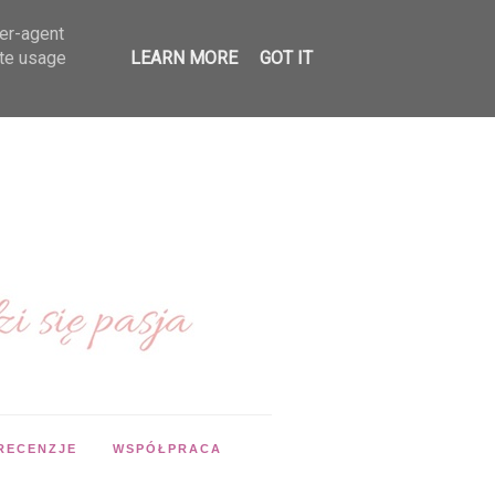
ser-agent
ate usage
LEARN MORE
GOT IT
RECENZJE
WSPÓŁPRACA