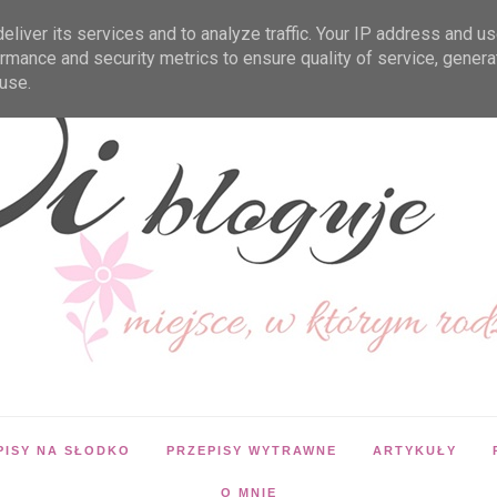
liver its services and to analyze traffic. Your IP address and u
rmance and security metrics to ensure quality of service, gener
use.
PISY NA SŁODKO
PRZEPISY WYTRAWNE
ARTYKUŁY
O MNIE