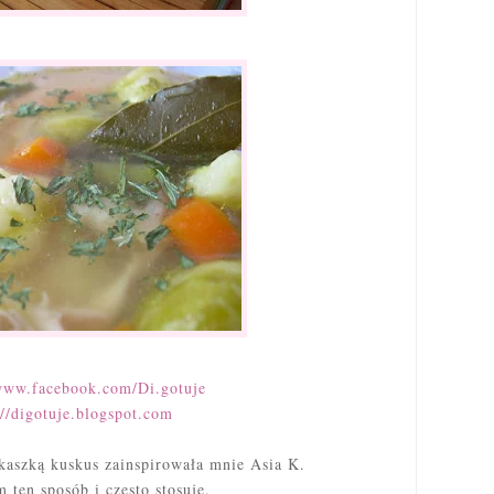
/www.facebook.com/Di.gotuje
://digotuje.blogspot.com
kaszką kuskus zainspirowała mnie Asia K.
 ten sposób i często stosuję.