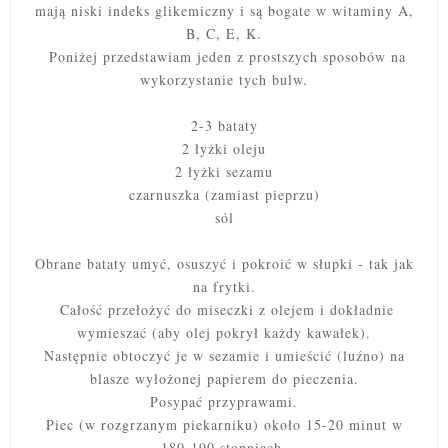
mają niski indeks glikemiczny i są bogate w witaminy A,
B, C, E, K.
Poniżej przedstawiam jeden z prostszych sposobów na
wykorzystanie tych bulw.
2-3 bataty
2 łyżki oleju
2 łyżki sezamu
czarnuszka (zamiast pieprzu)
sól
Obrane bataty umyć, osuszyć i pokroić w słupki - tak jak
na frytki.
Całość przełożyć do miseczki z olejem i dokładnie
wymieszać (aby olej pokrył każdy kawałek).
Następnie obtoczyć je w sezamie i umieścić (luźno) na
blasze wyłożonej papierem do pieczenia.
Posypać przyprawami.
Piec (w rozgrzanym piekarniku) około 15-20 minut w
180-190 stopniach.