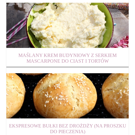
MAŚLANY KREM BUDYNIOWY Z SERKIEM
MASCARPONE DO CIAST I TORTÓW
EKSPRESOWE BUŁKI BEZ DROŻDŻY (NA PROSZKU
DO PIECZENIA)