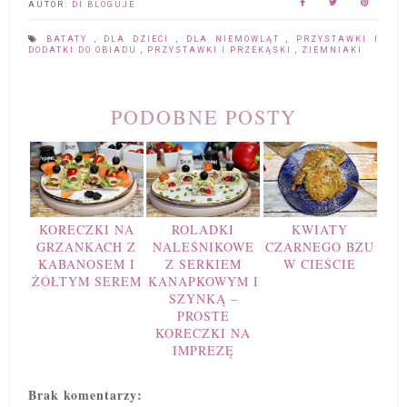
AUTOR:
DI BLOGUJE
BATATY
,
DLA DZIECI
,
DLA NIEMOWLĄT
,
PRZYSTAWKI I
DODATKI DO OBIADU
,
PRZYSTAWKI I PRZEKĄSKI
,
ZIEMNIAKI
PODOBNE POSTY
KORECZKI NA
ROLADKI
KWIATY
GRZANKACH Z
NALEŚNIKOWE
CZARNEGO BZU
KABANOSEM I
Z SERKIEM
W CIEŚCIE
ŻÓŁTYM SEREM
KANAPKOWYM I
SZYNKĄ –
PROSTE
KORECZKI NA
IMPREZĘ
Brak komentarzy: