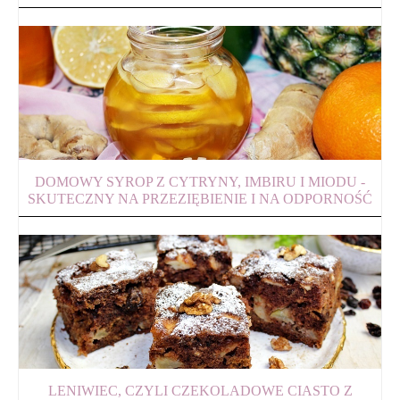
DOMOWY SYROP Z CYTRYNY, IMBIRU I MIODU -
SKUTECZNY NA PRZEZIĘBIENIE I NA ODPORNOŚĆ
LENIWIEC, CZYLI CZEKOLADOWE CIASTO Z