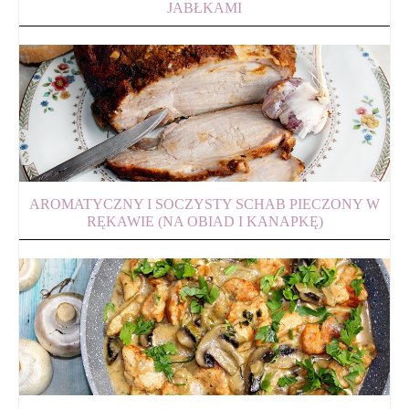
JABŁKAMI
AROMATYCZNY I SOCZYSTY SCHAB PIECZONY W
RĘKAWIE (NA OBIAD I KANAPKĘ)