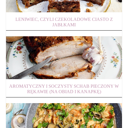
LENIWIEC, CZYLI CZEKOLADOWE CIASTO Z
JABŁKAMI
AROMATYCZNY I SOCZYSTY SCHAB PIECZONY W
RĘKAWIE (NA OBIAD I KANAPKĘ)