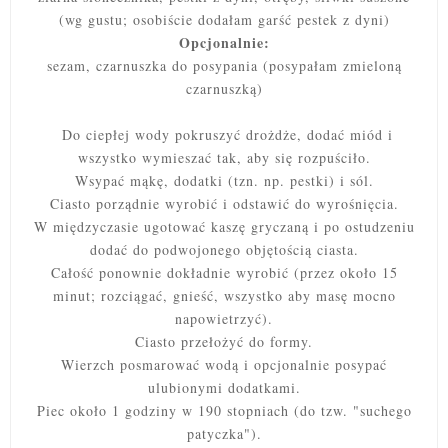
(wg gustu; osobiście dodałam garść pestek z dyni)
Opcjonalnie:
sezam, czarnuszka do posypania (posypałam zmieloną
czarnuszką)
Do ciepłej wody pokruszyć drożdże, dodać miód i
wszystko wymieszać tak, aby się rozpuściło.
Wsypać mąkę, dodatki (tzn. np. pestki) i sól.
Ciasto porządnie wyrobić i odstawić do wyrośnięcia.
W międzyczasie ugotować kaszę gryczaną i po ostudzeniu
dodać do podwojonego objętością ciasta.
Całość ponownie dokładnie wyrobić (przez około 15
minut; rozciągać, gnieść, wszystko aby masę mocno
napowietrzyć).
Ciasto przełożyć do formy.
Wierzch posmarować wodą i opcjonalnie posypać
ulubionymi dodatkami.
Piec około 1 godziny w 190 stopniach (do tzw. "suchego
patyczka").