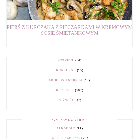
PIERŚ Z KURCZAKA Z PIECZARKAMI W KREMOWYM
SOSIE ŚMIETANKOWYM
ARTYKUŁ
(46)
KONKURSY
(15)
MOJE OSIĄGNIĘCIA
(18)
RECENZJE
(567)
RÓŻNOŚCI
(2)
PRZEPISY NA SŁODKO:
ALKOHOLE
(11)
BABKI I BABECZKI
(92)