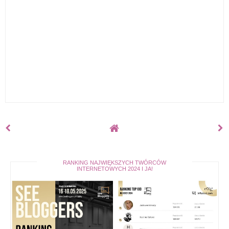
RANKING NAJWIĘKSZYCH TWÓRCÓW
INTERNETOWYCH 2024 I JA!