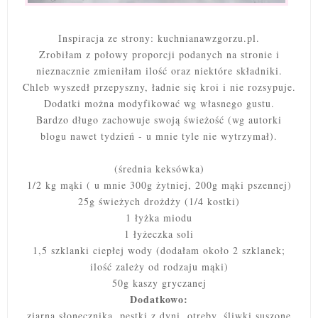
Inspiracja ze strony: kuchnianawzgorzu.pl.
Zrobiłam z połowy proporcji podanych na stronie i
nieznacznie zmieniłam ilość oraz niektóre składniki.
Chleb wyszedł przepyszny, ładnie się kroi i nie rozsypuje.
Dodatki można modyfikować wg własnego gustu.
Bardzo długo zachowuje swoją świeżość (wg autorki
blogu nawet tydzień - u mnie tyle nie wytrzymał).
(średnia keksówka)
1/2 kg mąki ( u mnie 300g żytniej, 200g mąki pszennej)
25g świeżych drożdży (1/4 kostki)
1 łyżka miodu
1 łyżeczka soli
1,5 szklanki ciepłej wody (dodałam około 2 szklanek;
ilość zależy od rodzaju mąki)
50g kaszy gryczanej
Dodatkowo:
ziarna słonecznika, pestki z dyni, otręby, śliwki suszone