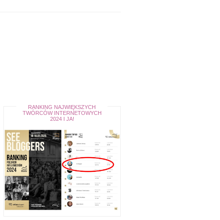
RANKING NAJWIĘKSZYCH
TWÓRCÓW INTERNETOWYCH
2024 I JA!