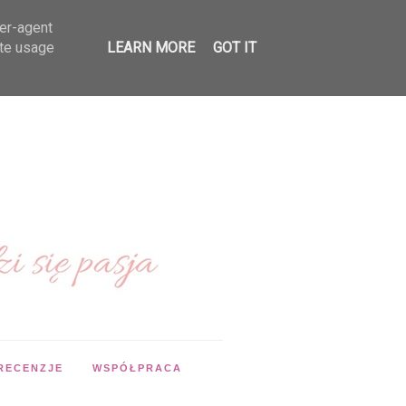
ser-agent
ate usage
LEARN MORE
GOT IT
RECENZJE
WSPÓŁPRACA