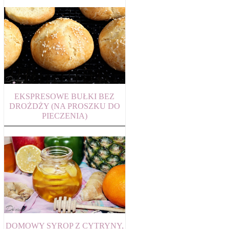
EKSPRESOWE BUŁKI BEZ
DROŻDŻY (NA PROSZKU DO
PIECZENIA)
DOMOWY SYROP Z CYTRYNY,