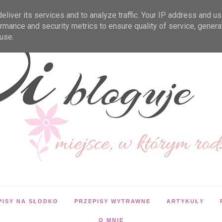
liver its services and to analyze traffic. Your IP address and u
rmance and security metrics to ensure quality of service, gener
use.
PISY NA SŁODKO
PRZEPISY WYTRAWNE
ARTYKUŁY
O MNIE