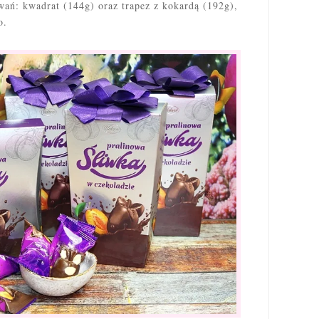
ń: kwadrat (144g) oraz trapez z kokardą (192g),
o.