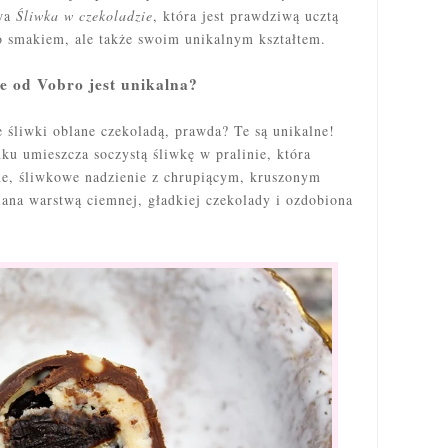
owa
Śliwka w czekoladzie
, która jest prawdziwą ucztą
o smakiem, ale także swoim unikalnym kształtem.
e od Vobro jest unikalna?
 śliwki oblane czekoladą, prawda? Te są unikalne!
ku umieszcza soczystą śliwkę w pralinie, która
ne, śliwkowe nadzienie z chrupiącym, kruszonym
lana warstwą ciemnej, gładkiej czekolady i ozdobiona