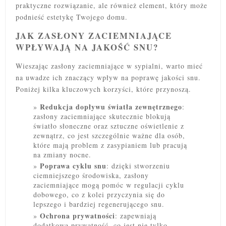
praktyczne rozwiązanie, ale również element, który może
podnieść estetykę Twojego domu.
JAK ZASŁONY ZACIEMNIAJĄCE
WPŁYWAJĄ NA JAKOŚĆ SNU?
Wieszając zasłony zaciemniające w sypialni, warto mieć
na uwadze ich znaczący wpływ na poprawę jakości snu.
Poniżej kilka kluczowych korzyści, które przynoszą.
Redukcja dopływu światła zewnętrznego
:
zasłony zaciemniające skutecznie blokują
światło słoneczne oraz sztuczne oświetlenie z
zewnątrz, co jest szczególnie ważne dla osób,
które mają problem z zasypianiem lub pracują
na zmiany nocne.
Poprawa cyklu snu
: dzięki stworzeniu
ciemniejszego środowiska, zasłony
zaciemniające mogą pomóc w regulacji cyklu
dobowego, co z kolei przyczynia się do
lepszego i bardziej regenerującego snu.
Ochrona prywatności
: zapewniają
dodatkową prywatność, co jest nie tylko