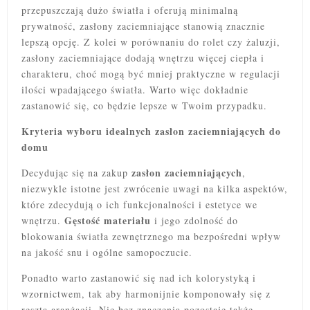
przepuszczają dużo światła i oferują minimalną
prywatność, zasłony zaciemniające stanowią znacznie
lepszą opcję. Z kolei w porównaniu do rolet czy żaluzji,
zasłony zaciemniające dodają wnętrzu więcej ciepła i
charakteru, choć mogą być mniej praktyczne w regulacji
ilości wpadającego światła. Warto więc dokładnie
zastanowić się, co będzie lepsze w Twoim przypadku.
Kryteria wyboru idealnych zasłon zaciemniających do
domu
zasłon zaciemniających
Decydując się na zakup
,
niezwykle istotne jest zwrócenie uwagi na kilka aspektów,
które zdecydują o ich funkcjonalności i estetyce we
Gęstość materiału
wnętrzu.
i jego zdolność do
blokowania światła zewnętrznego ma bezpośredni wpływ
na jakość snu i ogólne samopoczucie.
Ponadto warto zastanowić się nad ich kolorystyką i
wzornictwem, tak aby harmonijnie komponowały się z
resztą aranżacji. Nie bez znaczenia pozostaje także