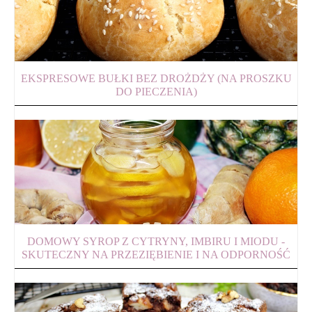
EKSPRESOWE BUŁKI BEZ DROŻDŻY (NA PROSZKU
DO PIECZENIA)
DOMOWY SYROP Z CYTRYNY, IMBIRU I MIODU -
SKUTECZNY NA PRZEZIĘBIENIE I NA ODPORNOŚĆ