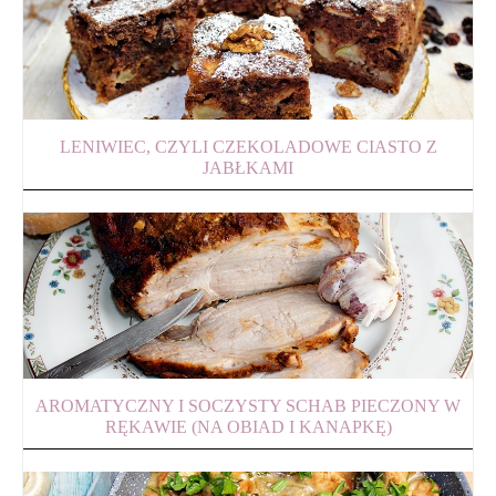
LENIWIEC, CZYLI CZEKOLADOWE CIASTO Z
JABŁKAMI
AROMATYCZNY I SOCZYSTY SCHAB PIECZONY W
RĘKAWIE (NA OBIAD I KANAPKĘ)