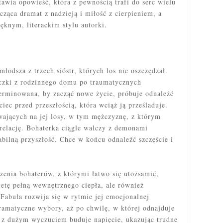
tawia opowieść, która z pewnością trafi do serc wielu
ącząca dramat z nadzieją i miłość z cierpieniem, a
ęknym, literackim stylu autorki.
młodsza z trzech sióstr, których los nie oszczędzał.
eczki z rodzinnego domu po traumatycznych
erminowana, by zacząć nowe życie, próbuje odnaleźć
ciec przed przeszłością, która wciąż ją prześladuje.
wających na jej losy, w tym mężczyznę, z którym
elację. Bohaterka ciągle walczy z demonami
abilną przyszłość. Chce w końcu odnaleźć szczęście i
zenia bohaterów, z którymi łatwo się utożsamić,
ietę pełną wewnętrznego ciepła, ale również
 Fabuła rozwija się w rytmie jej emocjonalnej
ramatyczne wybory, aż po chwilę, w której odnajduje
 z dużym wyczuciem buduje napięcie, ukazując trudne