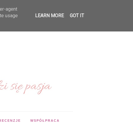
ser-agent
ate usage
LEARN MORE
GOT IT
RECENZJE
WSPÓŁPRACA