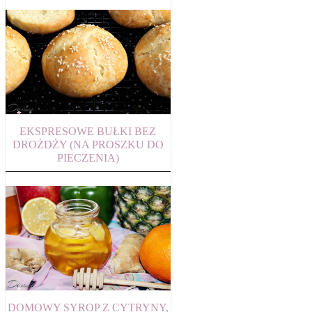
EKSPRESOWE BUŁKI BEZ
DROŻDŻY (NA PROSZKU DO
PIECZENIA)
DOMOWY SYROP Z CYTRYNY,