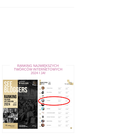
RANKING NAJWIĘKSZYCH
TWÓRCÓW INTERNETOWYCH
2024 I JA!