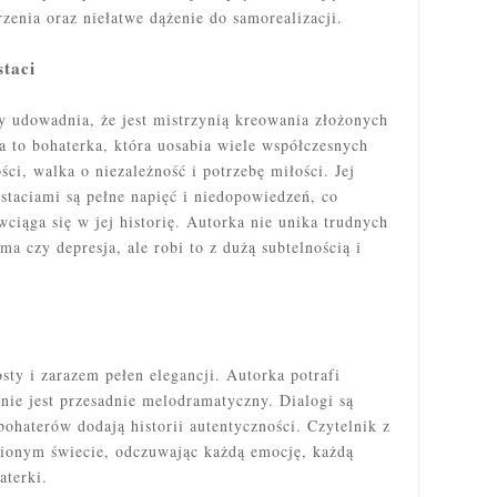
rzenia oraz niełatwe dążenie do samorealizacji.
taci
y udowadnia, że jest mistrzynią kreowania złożonych
a to bohaterka, która uosabia wiele współczesnych
i, walka o niezależność i potrzebę miłości. Jej
ostaciami są pełne napięć i niedopowiedzeń, co
wciąga się w jej historię. Autorka nie unika trudnych
ma czy depresja, ale robi to z dużą subtelnością i
sty i zarazem pełen elegancji. Autorka potrafi
nie jest przesadnie melodramatyczny. Dialogi są
 bohaterów dodają historii autentyczności. Czytelnik z
wionym świecie, odczuwając każdą emocję, każdą
aterki.