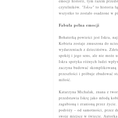
emocji historii, tym razem przeds
czytelników.
"Iskra"
to historia ł
wszystko to zostało osadzone w pi
Fabuła pełna emocji
Bohaterką powieści jest Iskra, naj
Kobieta zostaje zmuszona do uci
wydarzeniach z dzieciństwa. Zdet
spokój i jego sens, ale nie może u
Iskra spotyka różnych ludzi wpły
zaczyna budować skomplikowaną r
przeszłości i próbuje zbudować st
miłość.
Katarzyna Michalak, znana z twor
przedstawia Iskrę jako młodą kob
zagubioną i zranioną przez życie.
podróży – od samotności, przez d
swoje miejsce w świecie. Autorka