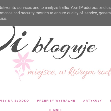
liver its services and to analyze traffic. Your IP address and u
rmance and security metrics to ensure quality of service, gener
use.
PISY NA SŁODKO
PRZEPISY WYTRAWNE
ARTYKUŁY
O MNIE