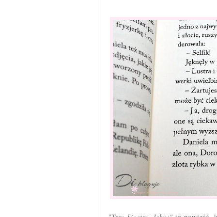
"Trzy Siostry. Iskra"
to powieść, 