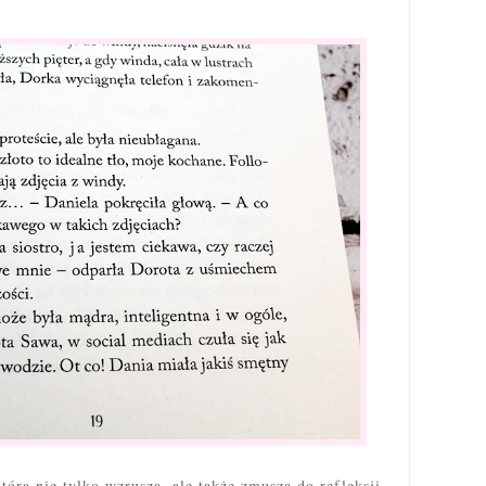
która nie tylko wzrusza, ale także zmusza do refleksji