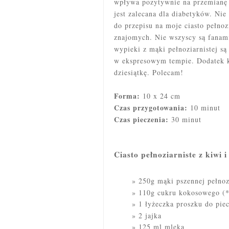
wpływa pozytywnie na przemianę 
jest zalecana dla diabetyków. Nie
do przepisu na moje ciasto pełno
znajomych. Nie wszyscy są fanami
wypieki z mąki pełnoziarnistej s
w ekspresowym tempie. Dodatek k
dziesiątkę. Polecam!
Forma:
10 x 24 cm
Czas przygotowania:
10 minut
Czas pieczenia:
30 minut
Ciasto pełnoziarniste z kiwi i
250g mąki pszennej pełnoz
110g cukru kokosowego (*
1 łyżeczka proszku do piec
2 jajka
125 ml mleka