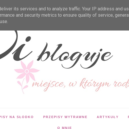
liver its services and to analyze traffic. Your IP address and u
rmance and security metrics to ensure quality of service, gener
use.
PISY NA SŁODKO
PRZEPISY WYTRAWNE
ARTYKUŁY
O MNIE