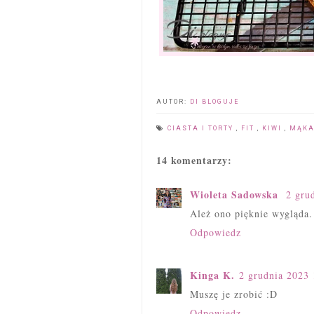
AUTOR:
DI BLOGUJE
CIASTA I TORTY
,
FIT
,
KIWI
,
MĄKA
14 komentarzy:
Wioleta Sadowska
2 gru
Ależ ono pięknie wygląda.
Odpowiedz
Kinga K.
2 grudnia 2023 
Muszę je zrobić :D
Odpowiedz