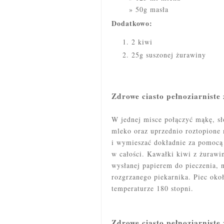
50g masła
Dodatkowo:
2 kiwi
25g suszonej żurawiny
Zdrowe ciasto pełnoziarniste 
W jednej misce połączyć mąkę, sło
mleko oraz uprzednio roztopione
i wymieszać dokładnie za pomocą 
w całości. Kawałki kiwi z żurawi
wysłanej papierem do pieczenia, n
rozgrzanego piekarnika. Piec oko
temperaturze 180 stopni.
Zdrowe ciasto pełnoziarniste 