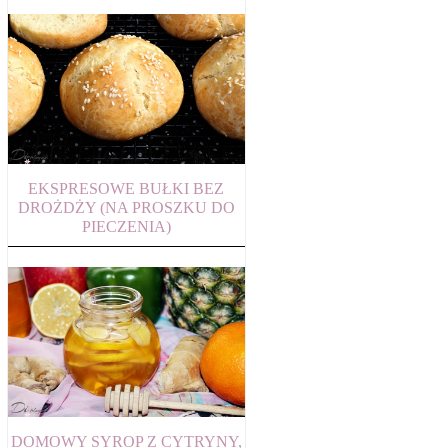
EKSPRESOWE BUŁKI BEZ
DROŻDŻY (NA PROSZKU DO
PIECZENIA)
DOMOWY SYROP Z CYTRYNY,