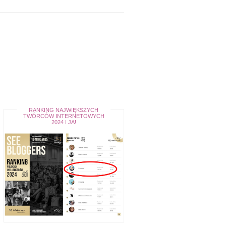
RANKING NAJWIĘKSZYCH
TWÓRCÓW INTERNETOWYCH
2024 I JA!