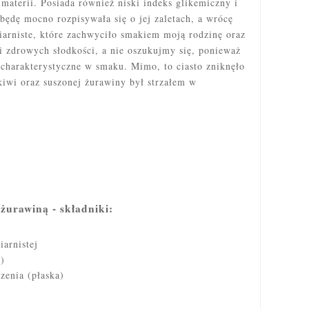
materii. Posiada
również niski indeks glikemiczny i
 będę mocno rozpisywała się o jej zaletach, a wrócę
ziarniste, które zachwyciło smakiem moją rodzinę oraz
 zdrowych słodkości, a nie oszukujmy się, ponieważ
ą charakterystyczne w smaku. Mimo, to ciasto zniknęło
iwi oraz suszonej żurawiny był strzałem w
 żurawiną - składniki:
iarnistej
)
zenia (płaska)