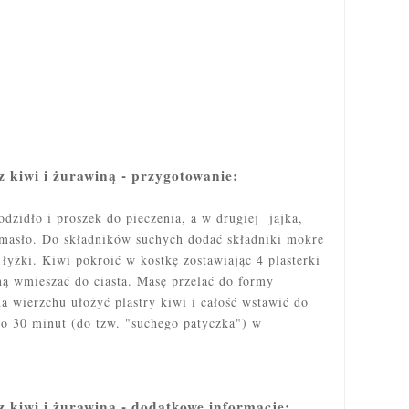
z kiwi i żurawiną - przygotowanie:
dzidło i proszek do pieczenia, a w drugiej jajka,
 masło. Do składników suchych dodać składniki mokre
łyżki. Kiwi pokroić w kostkę zostawiając 4 plasterki
ną wmieszać do ciasta. Masę przelać do formy
a wierzchu ułożyć plastry kiwi i całość wstawić do
ło 30 minut (do tzw. "suchego patyczka") w
z kiwi i żurawiną - dodatkowe informacje: