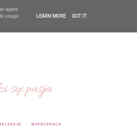
ser-agent
ate usage
LEARN MORE
GOT IT
RECENZJE
WSPÓŁPRACA