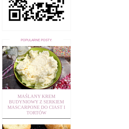
POPULARNE POSTY:
MAŚLANY KREM
BUDYNIOWY Z SERKIEM
MASCARPONE DO CIAST I
TORTÓW