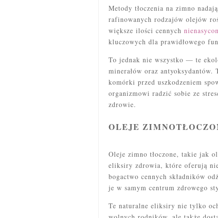
Metody tłoczenia na zimno nadaj
rafinowanych rodzajów olejów roś
większe ilości cennych
nienasycon
kluczowych dla prawidłowego fu
To jednak nie wszystko — te ekol
minerałów oraz antyoksydantów. T
komórki przed uszkodzeniem spo
organizmowi radzić sobie ze stre
zdrowie.
OLEJE ZIMNOTŁOCZON
Oleje zimno tłoczone, takie jak ol
eliksiry zdrowia, które oferują n
bogactwo cennych składników odż
je w samym centrum zdrowego sty
Te naturalne eliksiry nie tylko 
wolnych rodników, ale także dost