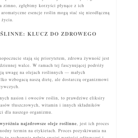
na zimno, zgłębimy korzyści płynące z ich
 aromatyczne esencje roślin mogą stać się nieodłączną
 życia.
OŚLINNE: KLUCZ DO ZDROWEGO
mopoczucie stają się priorytetem, zdrowa żywność jest
dziennej walce. W ramach tej fascynującej podróży
ją uwagę na olejach roślinnych — małych
ylko wzbogacą naszą dietę, ale dostarczą organizmowi
żywczych.
żnych nasion i owoców roślin, to prawdziwe eliksiry
wasów tłuszczowych, witamin i innych składników
ci dla naszego organizmu.
wyróżnia najzdrowsze oleje roślinne
, jest ich proces
 modny termin na etykietach. Proces pozyskiwania na
y te zachowują pełnię swojej wartości odżywczej i