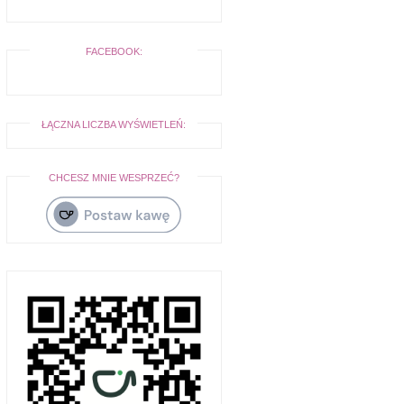
FACEBOOK:
ŁĄCZNA LICZBA WYŚWIETLEŃ:
CHCESZ MNIE WESPRZEĆ?