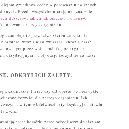
ą olejom wyjątkowe cechy w porównaniu do innych
linnych. Przede wszystkim oferują one znacznie
ych tłuszczów, takich jak omega-3 i omega-6
,
nkcjonowania naszego organizmu.
ogiczne oleje to prawdziwe skarbnice witamin,
e ostatnie, wraz z nimi związane, chronią nasze
wodowanym przez wolne rodniki, pomagając
sem oksydacyjnym i wpływając korzystnie na nasze
E. ODKRYJ ICH ZALETY.
ej z czarnuszki, lniany czy ostropestu, to niezwykłe
iezliczone korzyści dla naszego organizmu. Ich
ywczych, w tym właściwości antyoksydacyjne, stawia
lu życia.
ochraniają nasze komórki przed szkodliwym działaniem
arczają organizmowi niezbędne kwasy tłuszczowe,