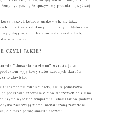
ożemy być pewni, że spożywamy produkt najwyższej
o kuszą naszych kubków smakowych, ale także
znych dodatków i substancji chemicznych. Naturalnie
nacji, stają się one idealnym wyborem dla tych,
ralność w kuchni.
E CZYLI JAKIE?
termin "tłoczenia na zimno" wyrasta jako
produktom wyjątkowy status zdrowych skarbów
cza to zjawisko?
ce fundamentem zdrowej diety, nie są jednakowo
ięc podkreślić znaczenie olejów tłoczonych na zimno
ść użycia wysokich temperatur i chemikaliów podczas
nie tylko zachowują niemal nienaruszoną zawartość
h, ale także pełnię smaku i aromatu.