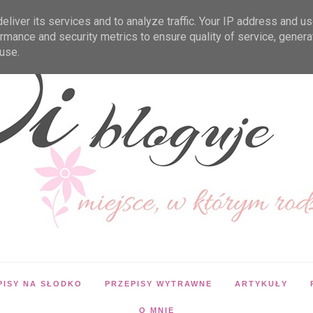
liver its services and to analyze traffic. Your IP address and u
rmance and security metrics to ensure quality of service, gener
use.
PISY NA SŁODKO
PRZEPISY WYTRAWNE
ARTYKUŁY
O MNIE