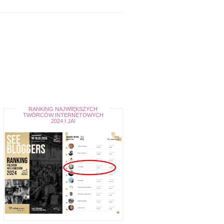
RANKING NAJWIĘKSZYCH
TWÓRCÓW INTERNETOWYCH
2024 I JA!