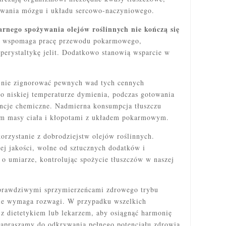
owania mózgu i układu sercowo-naczyniowego.
arnego spożywania olejów roślinnych nie kończą się
a wspomaga pracę przewodu pokarmowego,
 perystaltykę jelit. Dodatkowo stanowią wsparcie w
 nie zignorować pewnych wad tych cennych
 o niskiej temperaturze dymienia, podczas gotowania
ncje chemiczne. Nadmierna konsumpcja tłuszczu
em masy ciała i kłopotami z układem pokarmowym.
orzystanie z dobrodziejstw olejów roślinnych.
j jakości, wolne od sztucznych dodatków i
o umiarze, kontrolując spożycie tłuszczów w naszej
 prawdziwymi sprzymierzeńcami zdrowego trybu
anie wymaga rozwagi. W przypadku wszelkich
 z dietetykiem lub lekarzem, aby osiągnąć harmonię
apraszamy do odkrywania pełnego potencjału zdrowia