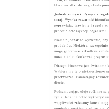
kluczowe dla zdrowego funkcjon
Jednak korzyści płynące z regul
tutaj.
Wysoka zawartość błonnik
poprawiając trawienie i regulując
procesie detoksykacji organizmu.
Niemałe jednak to wyzwanie, aby
produktów. Niektóre, szczególnie
mogą generować szkodliwe substa
może z kolei skutkować przyrost
Dlatego kluczowe jest świadome k
Wybierajmy te o niekwestionowane
przetworzeń. Pamiętajmy również 
diecie.
Podsumowując, oleje roślinne są
życia, lecz ich pełne wykorzyst
wątpliwości zalecamy konsultację
pomiędzy smakiem a zdrowiem. Z