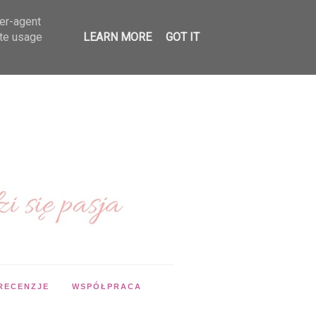
ser-agent
ate usage
LEARN MORE
GOT IT
RECENZJE
WSPÓŁPRACA