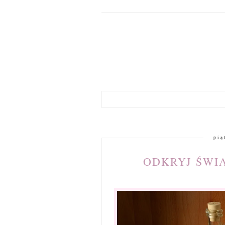
pią
ODKRYJ ŚWI