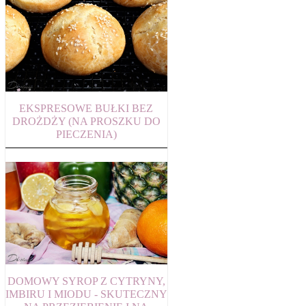
EKSPRESOWE BUŁKI BEZ
DROŻDŻY (NA PROSZKU DO
PIECZENIA)
DOMOWY SYROP Z CYTRYNY,
IMBIRU I MIODU - SKUTECZNY