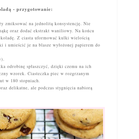
oladą - przygotowanie:
y zmiksować na jednolitą konsystencję. Nie
ąkę oraz dodać ekstrakt waniliowy. Na końcu
koladę. Z ciasta uformować kulki wielością
i i umieścić je na blasze wyłożonej papierem do
y).
tka odrobinę spłaszczyć, dzięki czemu na ich
czny wzorek. Ciasteczka piec w rozgrzanym
ut w 180 stopniach.
raz delikatne, ale podczas stygnięcia nabiorą