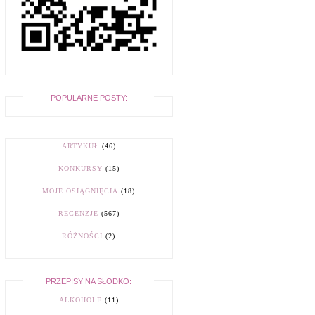
POPULARNE POSTY:
ARTYKUŁ
(46)
KONKURSY
(15)
MOJE OSIĄGNIĘCIA
(18)
RECENZJE
(567)
RÓŻNOŚCI
(2)
PRZEPISY NA SŁODKO:
ALKOHOLE
(11)