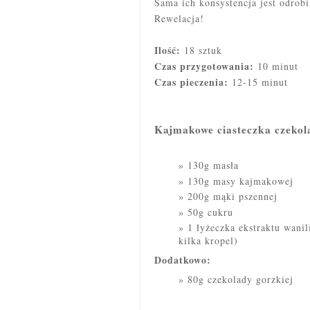
Sama ich konsystencja jest odrob
Rewelacja!
Ilość:
18 sztuk
Czas przygotowania:
10 minut
Czas pieczenia:
12-15 minut
Kajmakowe ciasteczka czekola
130g masła
130g masy kajmakowej
200g mąki pszennej
50g cukru
1 łyżeczka ekstraktu wanil
kilka kropel)
Dodatkowo:
80g czekolady gorzkiej