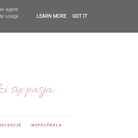
ser-agent
ate usage
LEARN MORE
GOT IT
RECENZJE
WSPÓŁPRACA