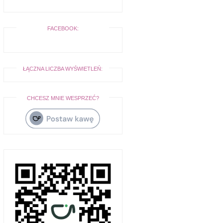
FACEBOOK:
ŁĄCZNA LICZBA WYŚWIETLEŃ:
CHCESZ MNIE WESPRZEĆ?