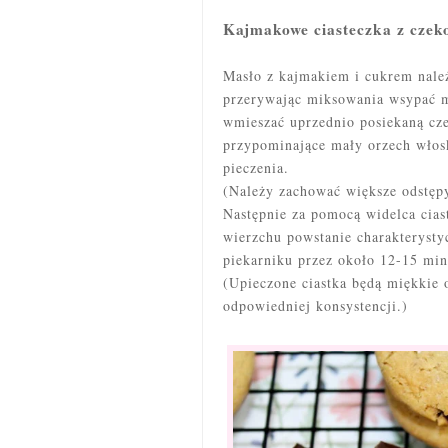
Kajmakowe ciasteczka z czek
Masło z kajmakiem i cukrem należ
przerywając miksowania wsypać m
wmieszać uprzednio posiekaną cze
przypominające mały orzech włosk
pieczenia.
(Należy zachować większe odstęp
Następnie za pomocą widelca cias
wierzchu powstanie charakterysty
piekarniku przez około 12-15 min
(Upieczone ciastka będą miękkie o
odpowiedniej konsystencji.)