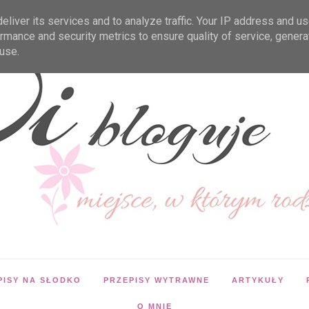
liver its services and to analyze traffic. Your IP address and u
rmance and security metrics to ensure quality of service, gener
use.
PISY NA SŁODKO
PRZEPISY WYTRAWNE
ARTYKUŁY
O MNIE