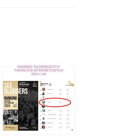
RANKING NAJWIĘKSZYCH
TWÓRCÓW INTERNETOWYCH
2024 I JA!