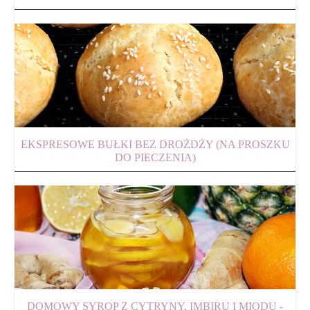
EKSPRESOWE BUŁKI BEZ DROŻDŻY (NA PROSZKU
DO PIECZENIA)
DOMOWY SYROP Z CYTRYNY, IMBIRU I MIODU -