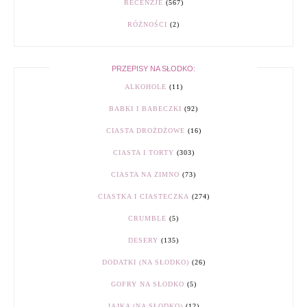
RECENZJE
(567)
RÓŻNOŚCI
(2)
PRZEPISY NA SŁODKO:
ALKOHOLE
(11)
BABKI I BABECZKI
(92)
CIASTA DROŻDŻOWE
(16)
CIASTA I TORTY
(303)
CIASTA NA ZIMNO
(73)
CIASTKA I CIASTECZKA
(274)
CRUMBLE
(5)
DESERY
(135)
DODATKI (NA SŁODKO)
(26)
GOFRY NA SŁODKO
(5)
JAJKA (NA SŁODKO)
(12)