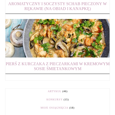
AROMATYCZNY I SOCZYSTY SCHAB PIECZONY W
RĘKAWIE (NA OBIAD I KANAPKĘ)
PIERŚ Z KURCZAKA Z PIECZARKAMI W KREMOWYM
SOSIE ŚMIETANKOWYM
ARTYKUŁ
(46)
KONKURSY
(15)
MOJE OSIĄGNIĘCIA
(18)