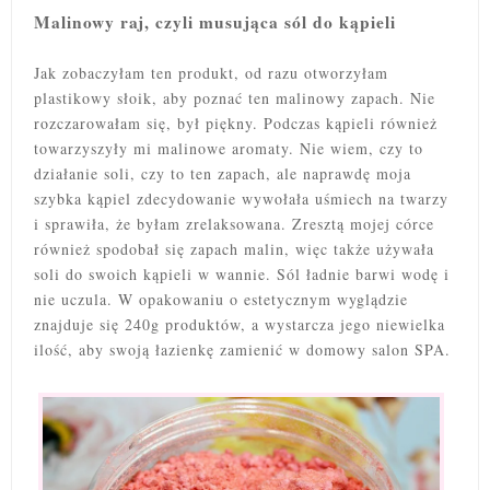
Malinowy raj, czyli musująca sól do kąpieli
Jak zobaczyłam ten produkt, od razu otworzyłam
plastikowy słoik, aby poznać ten malinowy zapach. Nie
rozczarowałam się, był piękny. Podczas kąpieli również
towarzyszyły mi malinowe aromaty. Nie wiem, czy to
działanie soli, czy to ten zapach, ale naprawdę moja
szybka kąpiel zdecydowanie wywołała uśmiech na twarzy
i sprawiła, że byłam zrelaksowana. Zresztą mojej córce
również spodobał się zapach malin, więc także używała
soli do swoich kąpieli w wannie. Sól ładnie barwi wodę i
nie uczula. W opakowaniu o estetycznym wyglądzie
znajduje się 240g produktów, a wystarcza jego niewielka
ilość, aby swoją łazienkę zamienić w domowy salon SPA.