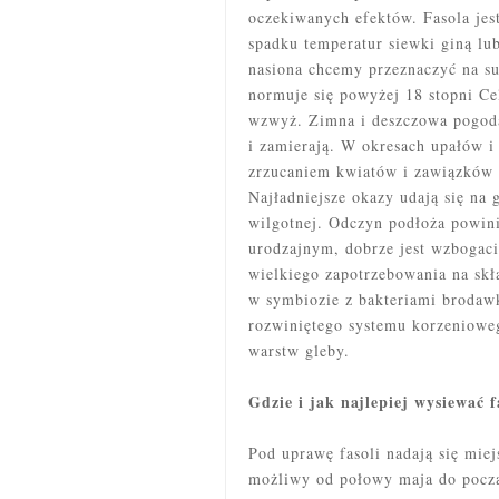
oczekiwanych efektów. Fasola je
spadku temperatur siewki giną l
nasiona chcemy przeznaczyć na su
normuje się powyżej 18 stopni Ce
wzwyż. Zimna i deszczowa pogoda 
i zamierają. W okresach upałów i 
zrzucaniem kwiatów i zawiązków 
Najładniejsze okazy udają się na 
wilgotnej. Odczyn podłoża powini
urodzajnym, dobrze jest wzbogaci
wielkiego zapotrzebowania na skł
w symbiozie z bakteriami brodaw
rozwiniętego systemu korzeniowe
warstw gleby.
Gdzie i jak najlepiej wysiewać f
Pod uprawę fasoli nadają się miej
możliwy od połowy maja do począt