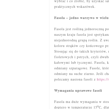
wybrać i co zrobić, by uzyskać s
praktycznych wskazówek.
Fasola – jedno warzywo w wiel
Fasola jest rośliną jednoroczną 
naszym kraju fasola jest spotykan
niejednorodną grupą roślin. Z uw
koloru strąków czy końcowego prz
Stosując się do takich kryteriów,
fioletowych i pstrych, czyli dw
kałowymi lub tycznymi. Fasola, kt
odmiany szparagowe. Fasole, któr
odmiany na suche ziarno. Jeśli c
polecamy nasiona fasoli z
https:/
Wymagania uprawowe fasoli
Fasola ma duże wymagania w stosu
dopiero w temperaturze 15⁰C, dla