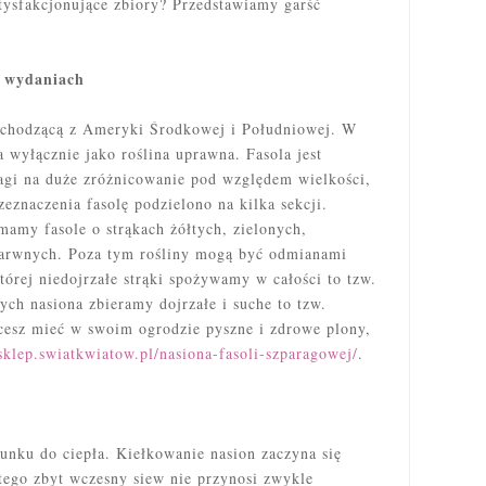
atysfakcjonujące
zbiory? Przedstawiamy garść
u wydaniach
pochodzącą z Ameryki Środkowej i Południowej. W
a wyłącznie jako roślina uprawna. Fasola jest
agi na duże zróżnicowanie pod względem wielkości,
eznaczenia fasolę podzielono na kilka sekcji.
 mamy fasole o strąkach żółtych, zielonych,
ubarwnych. Poza tym rośliny mogą być odmianami
órej niedojrzałe strąki spożywamy w całości to tzw.
ych nasiona zbieramy dojrzałe i suche to tzw.
hcesz mieć w swoim ogrodzie pyszne i zdrowe plony,
/sklep.swiatkwiatow.pl/nasiona-fasoli-szparagowej/
.
nku do ciepła. Kiełkowanie nasion zaczyna się
tego zbyt wczesny siew nie przynosi zwykle