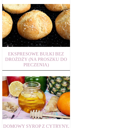
EKSPRESOWE BUŁKI BEZ
DROŻDŻY (NA PROSZKU DO
PIECZENIA)
DOMOWY SYROP Z CYTRYNY,