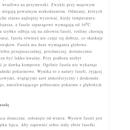
st wrażliwa na przymrozki. Zwykle przy majowym
ub ulegają poważnym uszkodzeniom. Odmiany, których
che ziarno najlepiej wysiewać, kiedy temperatura
lsjusza, a fasole szparagowe wymagają od 16⁰C
szybko odbija się na zdrowiu fasoli, rośliny chorują
susz, fasola również nie czuje się dobrze, co skutkuje
strąków. Fasola ma duże wymagania glebowe.
glebie przepuszczalnej, próchniczej, dostatecznie
en być lekko kwaśny. Przy podłożu niebyt
ć je dawką kompostu. Ogólnie fasola nie wykazuje
adniki pokarmowe. Wynika to z natury fasoli, żyjącej
kowymi, wiążącymi azot atmosferyczny i doskonale
go, umożliwiającego pobieranie pokarmu z głębokich
asolę
sca słoneczne, osłonięte od wiatru. Wysiew fasoli jest
ku lipca. Aby zapewnić sobie stały zbiór fasolki