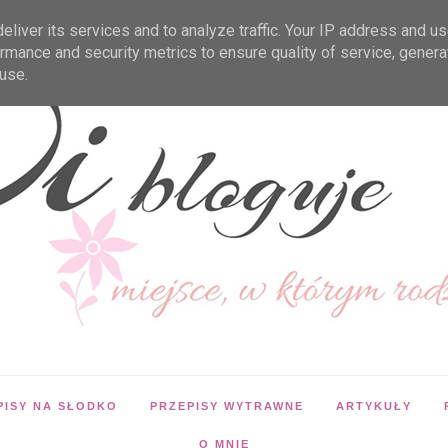
liver its services and to analyze traffic. Your IP address and u
rmance and security metrics to ensure quality of service, gener
use.
PISY NA SŁODKO
PRZEPISY WYTRAWNE
ARTYKUŁY
O MNIE