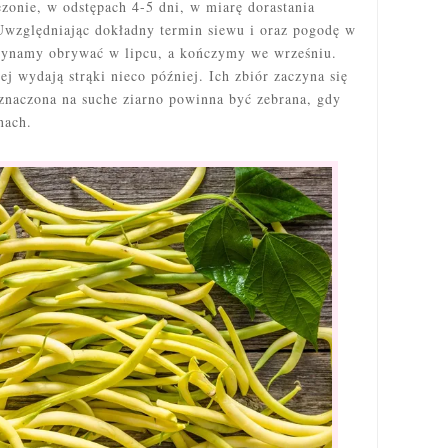
ezonie, w odstępach 4-5 dni, w miarę dorastania
Uwzględniając dokładny termin siewu i oraz pogodę w
czynamy obrywać w lipcu, a kończymy we wrześniu.
j wydają strąki nieco później. Ich zbiór zaczyna się
eznaczona na suche ziarno powinna być zebrana, gdy
nach.