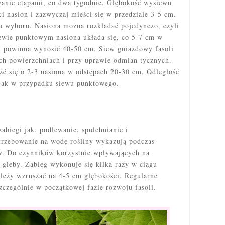
wanie etapami, co dwa tygodnie. Głębokość wysiewu
i nasion i zazwyczaj mieści się w przedziale 3-5 cm.
 wyboru. Nasiona można rozkładać pojedynczo, czyli
ewie punktowym nasiona układa się, co 5-7 cm w
i powinna wynosić 40-50 cm. Siew gniazdowy fasoli
ych powierzchniach i przy uprawie odmian tycznych.
ć się o 2-3 nasiona w odstępach 20-30 cm. Odległość
 jak w przypadku siewu punktowego.
zabiegi jak: podlewanie, spulchnianie i
trzebowanie na wodę rośliny wykazują podczas
ów. Do czynników korzystnie wpływających na
 gleby. Zabieg wykonuje się kilka razy w ciągu
leży wzruszać na 4-5 cm głębokości. Regularne
czególnie w początkowej fazie rozwoju fasoli.