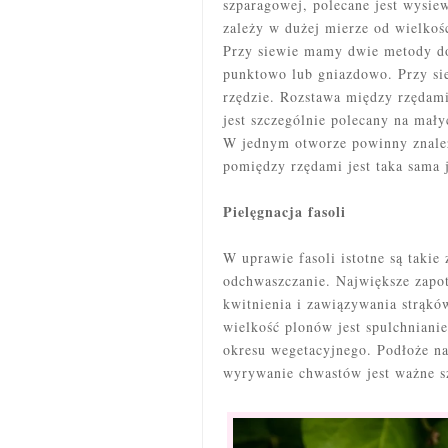
szparagowej, polecane jest wysie
zależy w dużej mierze od wielkośc
Przy siewie mamy dwie metody do
punktowo lub gniazdowo. Przy si
rzędzie. Rozstawa między rzędam
jest szczególnie polecany na mał
W jednym otworze powinny znaleź
pomiędzy rzędami jest taka sama
Pielęgnacja fasoli
W uprawie fasoli istotne są takie 
odchwaszczanie. Największe zapo
kwitnienia i zawiązywania strąk
wielkość plonów jest spulchnianie
okresu wegetacyjnego. Podłoże na
wyrywanie chwastów jest ważne sz