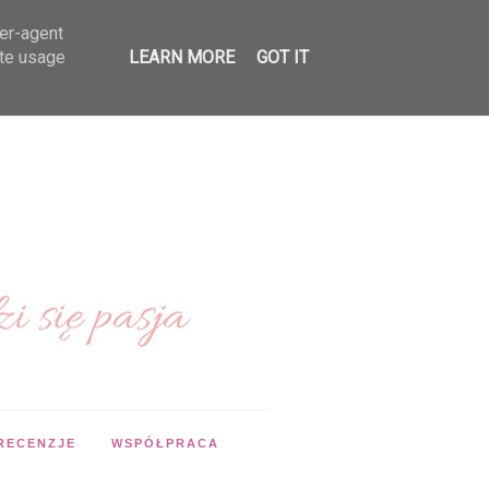
ser-agent
ate usage
LEARN MORE
GOT IT
RECENZJE
WSPÓŁPRACA