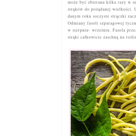
może być zbierana kilka razy w s
strąków do pożądanej wielkości. 
danym roku soczyste strączki za
Odmiany fasoli szparagowej tyczne
w sierpniu- wrześniu. Fasola prz
strąki całkowicie zaschną na rośli