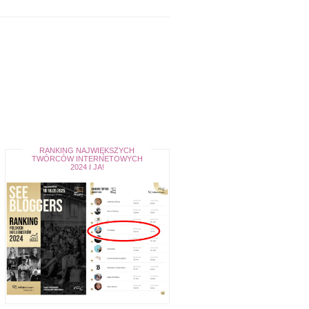
RANKING NAJWIĘKSZYCH
TWÓRCÓW INTERNETOWYCH
2024 I JA!