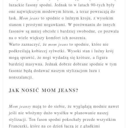
luzackie fasony spodni. Jednak to w latach 90-tych były
one największym modowym hitem, a teraz powracają do
łask.
Mom jeans
to spodnie o luźnym kroju, z wysokim
stanem i prostymi nogawkami. W porównaniu do innych
fasonów są mniej obcisłe i bardziej swobodne, co pozwala
na o wiele większy komfort ich noszenia.
Warto zaznaczyć, że
mom jeans
to spodnie, które nie
podkreślają kobiecej sylwetki. Wysoki stan i luźny krój
mogą sprawić, że nogi wydadzą się krótsze, a figura
bardziej masywna. Jednak dobrze dobrane spodnie w tym
fasonie będą dodawać naszym stylizacjom luzu i
nonszalancji.
JAK NOSIĆ MOM JEANS?
Mom jeansy
mają to do siebie, że wyglądają modnie nawet
jeśli nie włożymy dużo wysiłku w planowanie naszej
stylizacji. Ten fason spodni pokochały przede wszystkim
Francuzki, które na co dzień łączą je z gładkimi