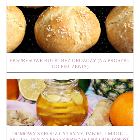
EKSPRESOWE BUŁKI BEZ DROŻDŻY (NA PROSZKU
DO PIECZENIA)
DOMOWY SYROP Z CYTRYNY, IMBIRU I MIODU -
SKUTECZNY NA PRZEZIĘBIENIE I NA ODPORNOŚĆ