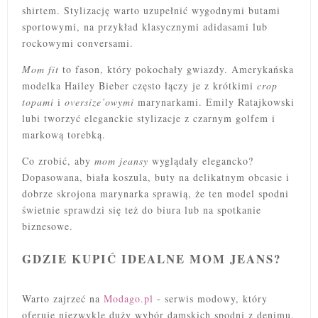
shirtem. Stylizację warto uzupełnić wygodnymi butami
sportowymi, na przykład klasycznymi adidasami lub
rockowymi conversami.
Mom fit
to fason, który pokochały gwiazdy. Amerykańska
modelka Hailey Bieber często łączy je z krótkimi
crop
topami
i
oversize’owymi
marynarkami. Emily Ratajkowski
lubi tworzyć eleganckie stylizacje z czarnym golfem i
markową torebką.
Co zrobić, aby
mom jeansy
wyglądały elegancko?
Dopasowana, biała koszula, buty na delikatnym obcasie i
dobrze skrojona marynarka sprawią, że ten model spodni
świetnie sprawdzi się też do biura lub na spotkanie
biznesowe.
GDZIE KUPIĆ IDEALNE MOM JEANS?
Warto zajrzeć na
Modago.pl
- serwis modowy, który
oferuje niezwykle duży wybór damskich spodni z denimu.