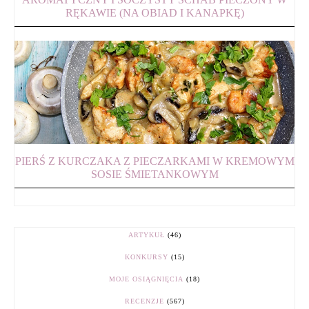
RĘKAWIE (NA OBIAD I KANAPKĘ)
PIERŚ Z KURCZAKA Z PIECZARKAMI W KREMOWYM
SOSIE ŚMIETANKOWYM
ARTYKUŁ
(46)
KONKURSY
(15)
MOJE OSIĄGNIĘCIA
(18)
RECENZJE
(567)