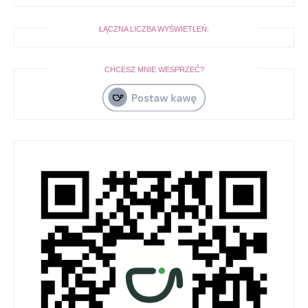
ŁĄCZNA LICZBA WYŚWIETLEŃ:
CHCESZ MNIE WESPRZEĆ?