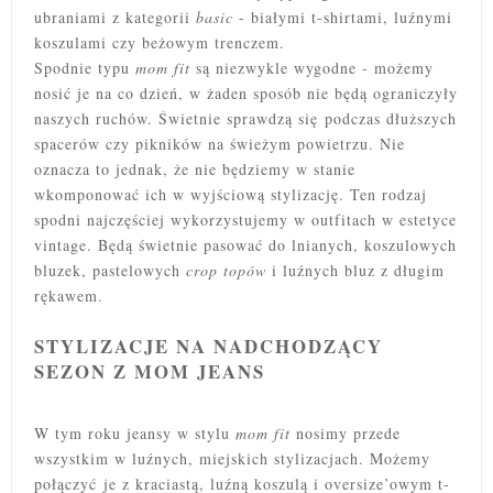
ubraniami z kategorii
basic
- białymi t-shirtami, luźnymi
koszulami czy beżowym trenczem.
Spodnie typu
mom fit
są niezwykle wygodne - możemy
nosić je na co dzień, w żaden sposób nie będą ograniczyły
naszych ruchów. Świetnie sprawdzą się podczas dłuższych
spacerów czy pikników na świeżym powietrzu. Nie
oznacza to jednak, że nie będziemy w stanie
wkomponować ich w wyjściową stylizację. Ten rodzaj
spodni najczęściej wykorzystujemy w outfitach w estetyce
vintage. Będą świetnie pasować do lnianych, koszulowych
bluzek, pastelowych
crop topów
i luźnych bluz z długim
rękawem.
STYLIZACJE NA NADCHODZĄCY
SEZON Z MOM JEANS
W tym roku jeansy w stylu
mom fit
nosimy przede
wszystkim w luźnych, miejskich stylizacjach. Możemy
połączyć je z kraciastą, luźną koszulą i oversize’owym t-