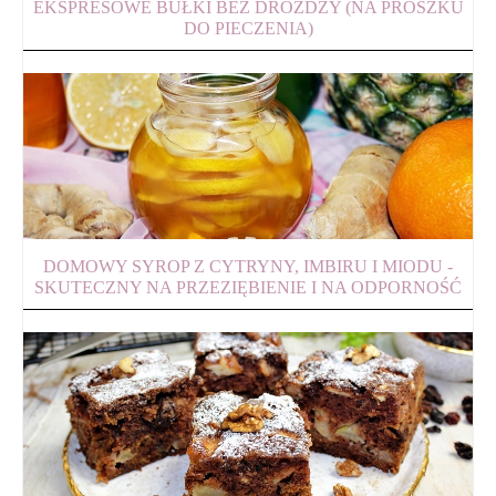
EKSPRESOWE BUŁKI BEZ DROŻDŻY (NA PROSZKU
DO PIECZENIA)
DOMOWY SYROP Z CYTRYNY, IMBIRU I MIODU -
SKUTECZNY NA PRZEZIĘBIENIE I NA ODPORNOŚĆ