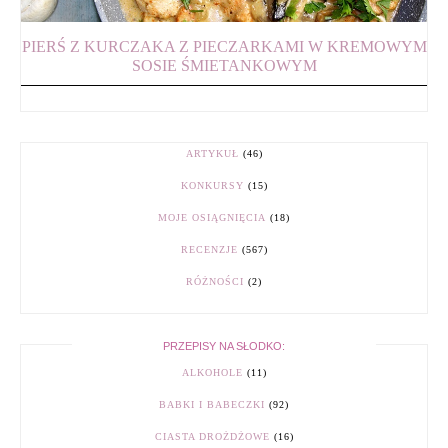
PIERŚ Z KURCZAKA Z PIECZARKAMI W KREMOWYM
SOSIE ŚMIETANKOWYM
ARTYKUŁ
(46)
KONKURSY
(15)
MOJE OSIĄGNIĘCIA
(18)
RECENZJE
(567)
RÓŻNOŚCI
(2)
PRZEPISY NA SŁODKO:
ALKOHOLE
(11)
BABKI I BABECZKI
(92)
CIASTA DROŻDŻOWE
(16)