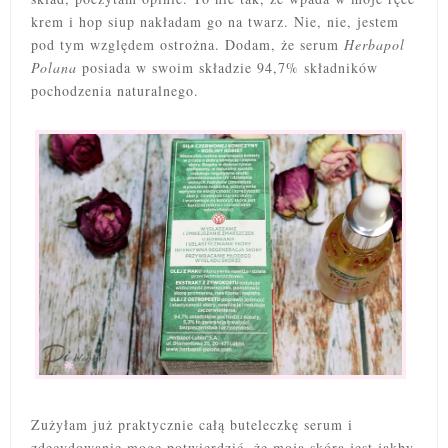
krem i hop siup nakładam go na twarz. Nie, nie, jestem
pod tym względem ostrożna. Dodam, że serum
Herbapol
Polana
posiada w swoim składzie 94,7% składników
pochodzenia naturalnego.
Zużyłam już praktycznie całą buteleczkę serum i
zdecydowanie mogę potwierdzić, że moja skóra jest jakby