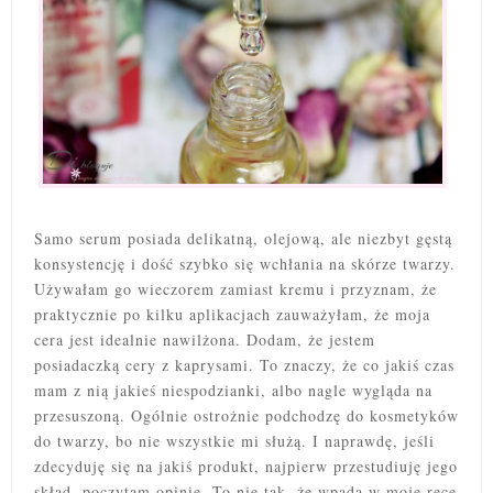
Samo serum posiada delikatną, olejową, ale niezbyt gęstą
konsystencję i dość szybko się wchłania na skórze twarzy.
Używałam go wieczorem zamiast kremu i przyznam, że
praktycznie po kilku aplikacjach zauważyłam, że moja
cera jest idealnie nawilżona. Dodam, że jestem
posiadaczką cery z kaprysami. To znaczy, że co jakiś czas
mam z nią jakieś niespodzianki, albo nagle wygląda na
przesuszoną. Ogólnie ostrożnie podchodzę do kosmetyków
do twarzy, bo nie wszystkie mi służą. I naprawdę, jeśli
zdecyduję się na jakiś produkt, najpierw przestudiuję jego
skład, poczytam opinie. To nie tak, że wpada w moje ręce