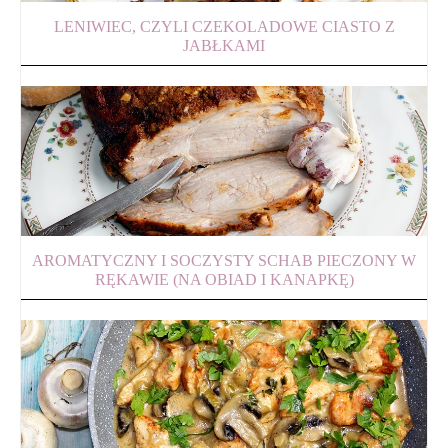
LENIWIEC, CZYLI CZEKOLADOWE CIASTO Z
JABŁKAMI
AROMATYCZNY I SOCZYSTY SCHAB PIECZONY W
RĘKAWIE (NA OBIAD I KANAPKĘ)