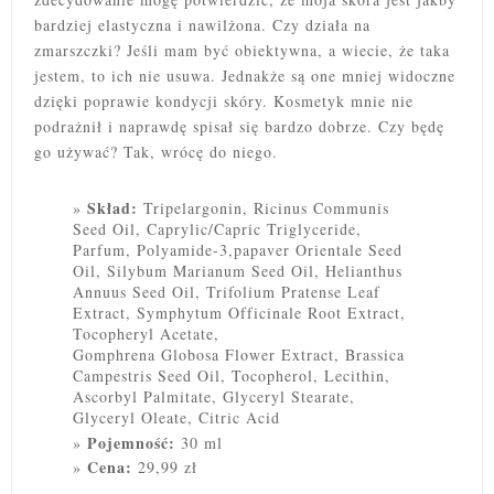
bardziej elastyczna i nawilżona. Czy działa na
zmarszczki? Jeśli mam być obiektywna, a wiecie, że taka
jestem, to ich nie usuwa. Jednakże są one mniej widoczne
dzięki poprawie kondycji skóry. Kosmetyk mnie nie
podrażnił i naprawdę spisał się bardzo dobrze. Czy będę
go używać? Tak, wrócę do niego.
Skład:
Tripelargonin, Ricinus Communis
Seed Oil, Caprylic/Capric Triglyceride,
Parfum, Polyamide-3,papaver Orientale Seed
Oil, Silybum Marianum Seed Oil, Helianthus
Annuus Seed Oil, Trifolium Pratense Leaf
Extract, Symphytum Officinale Root Extract,
Tocopheryl Acetate,
Gomphrena Globosa Flower Extract, Brassica
Campestris Seed Oil, Tocopherol, Lecithin,
Ascorbyl Palmitate, Glyceryl Stearate,
Glyceryl Oleate, Citric Acid
Pojemność:
30 ml
Cena:
29,99 zł