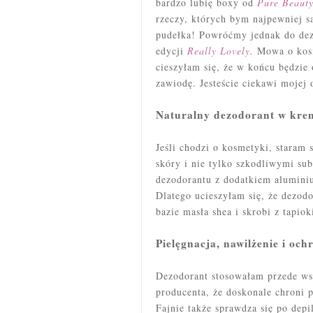
bardzo lubię boxy od
Pure Beaut
rzeczy, których bym najpewniej s
pudełka! Powróćmy jednak do dezo
edycji
Really Lovely
.
Mowa o ko
cieszyłam się, że w końcu będzie o
zawiodę. Jesteście ciekawi mojej 
Naturalny dezodorant w kre
Jeśli chodzi o kosmetyki, staram 
skóry i nie tylko szkodliwymi su
dezodorantu z dodatkiem alumini
Dlatego ucieszyłam się, że dezod
bazie masła shea i skrobi z tapio
Pielęgnacja, nawilżenie i oc
Dezodorant stosowałam przede ws
producenta, że doskonale chroni 
Fajnie także sprawdza się po depi