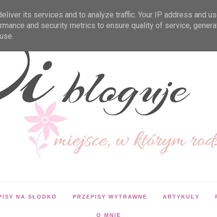
liver its services and to analyze traffic. Your IP address and u
rmance and security metrics to ensure quality of service, gener
use.
PISY NA SŁODKO
PRZEPISY WYTRAWNE
ARTYKUŁY
O MNIE