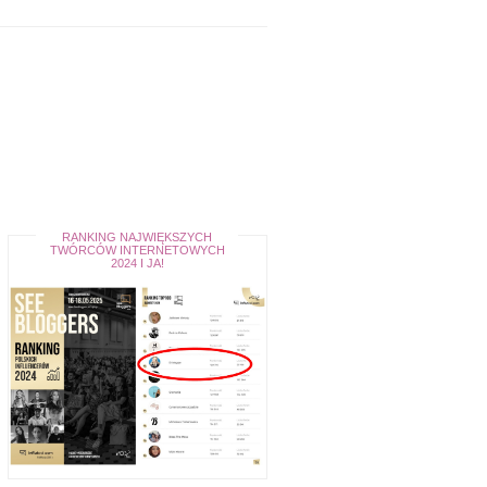
RANKING NAJWIĘKSZYCH
TWÓRCÓW INTERNETOWYCH
2024 I JA!