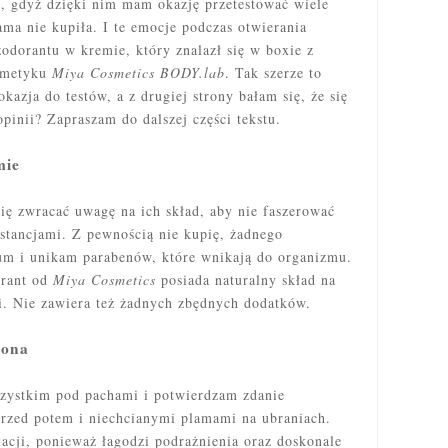
y
, gdyż dzięki nim mam
okazję
przetestować wiele
ama nie kupiła. I te emocje podczas otwierania
dorantu w kremie, który znalazł się w boxie z
smetyku
Miya Cosmetics BODY.lab
. Tak szerze to
kazja do testów, a z drugiej strony bałam się, że się
opinii? Zapraszam do dalszej części tekstu.
mie
się zwracać uwagę na ich skład, aby nie faszerować
bstancjami. Z pewnością nie kupię, żadnego
um i unikam parabenów, które wnikają do organizmu.
orant od
Miya Cosmetics
posiada naturalny skład na
ki. Nie zawiera też żadnych zbędnych dodatków.
hrona
zystkim pod pachami i potwierdzam zdanie
przed potem i niechcianymi plamami na ubraniach.
lacji, ponieważ łagodzi podrażnienia oraz doskonale