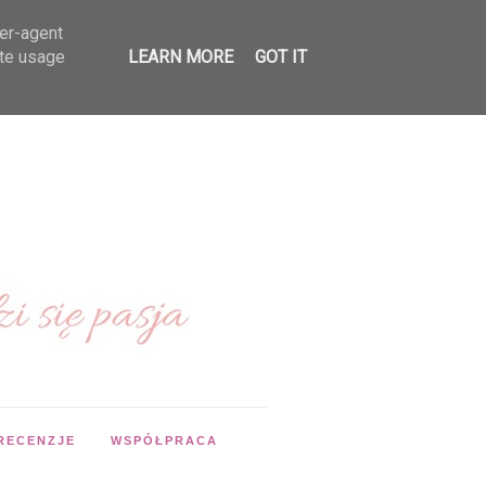
ser-agent
ate usage
LEARN MORE
GOT IT
RECENZJE
WSPÓŁPRACA