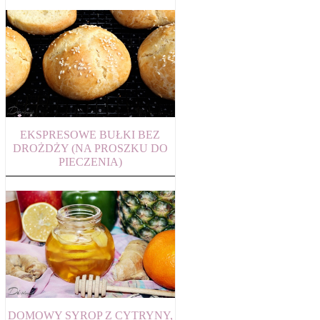
EKSPRESOWE BUŁKI BEZ
DROŻDŻY (NA PROSZKU DO
PIECZENIA)
DOMOWY SYROP Z CYTRYNY,