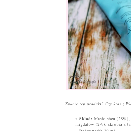
Znacie ten produkt? Czy ktoś z W
Skład:
Masło shea (28%), 
migdałów (2%), skrobia z ta
Pojemność:
30 ml