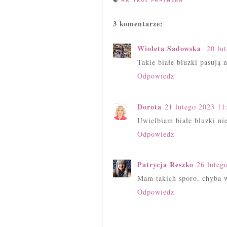
ARTYKUŁ PARTNERA
3 komentarze:
Wioleta Sadowska
20 lu
Takie białe bluzki pasują 
Odpowiedz
Dorota
21 lutego 2023 11
Uwielbiam białe bluzki ni
Odpowiedz
Patrycja Reszko
26 luteg
Mam takich sporo, chyba w
Odpowiedz