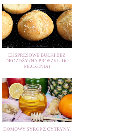
EKSPRESOWE BUŁKI BEZ
DROŻDŻY (NA PROSZKU DO
PIECZENIA)
DOMOWY SYROP Z CYTRYNY,