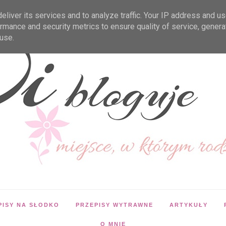
liver its services and to analyze traffic. Your IP address and u
rmance and security metrics to ensure quality of service, gener
use.
PISY NA SŁODKO
PRZEPISY WYTRAWNE
ARTYKUŁY
O MNIE