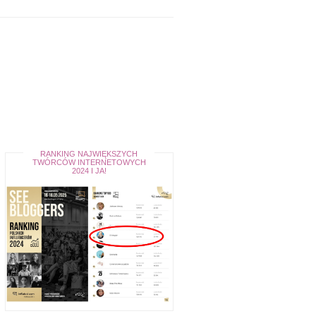
RANKING NAJWIĘKSZYCH
TWÓRCÓW INTERNETOWYCH
2024 I JA!