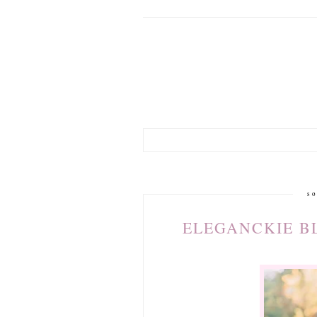
so
ELEGANCKIE B