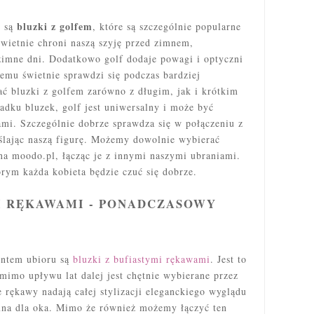
bluzki z golfem
m są
, które są szczególnie popularne
świetnie chroni naszą szyję przed zimnem,
zimne dni. Dodatkowo golf dodaje powagi i optyczni
emu świetnie sprawdzi się podczas bardziej
ć bluzki z golfem zarówno z długim, jak i krótkim
dku bluzek, golf jest uniwersalny i może być
mi. Szczególnie dobrze sprawdza się w połączeniu z
lając naszą figurę. Możemy dowolnie wybierać
a moodo.pl, łącząc je z innymi naszymi ubraniami.
órym każda kobieta będzie czuć się dobrze.
I RĘKAWAMI - PONADCZASOWY
entem ubioru są
bluzki z bufiastymi rękawami
. Jest to
mimo upływu lat dalej jest chętnie wybierane przez
 rękawy nadają całej stylizacji eleganckiego wyglądu
jemna dla oka. Mimo że również możemy łączyć ten