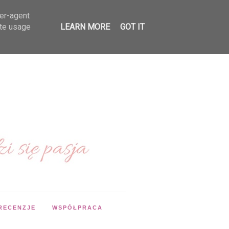
ser-agent
ate usage
LEARN MORE
GOT IT
RECENZJE
WSPÓŁPRACA