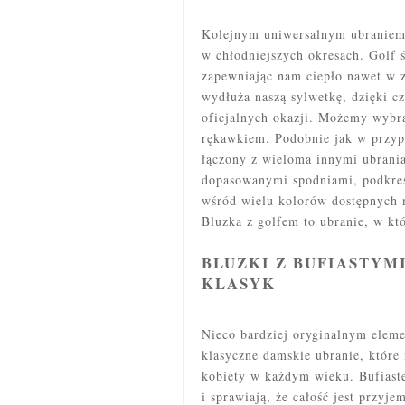
Kolejnym uniwersalnym ubranie
w chłodniejszych okresach. Golf 
zapewniając nam ciepło nawet w 
wydłuża naszą sylwetkę, dzięki cz
oficjalnych okazji. Możemy wybra
rękawkiem. Podobnie jak w przypa
łączony z wieloma innymi ubrania
dopasowanymi spodniami, podkreś
wśród wielu kolorów dostępnych n
Bluzka z golfem to ubranie, w kt
BLUZKI Z BUFIASTYM
KLASYK
Nieco bardziej oryginalnym elem
klasyczne damskie ubranie, które 
kobiety w każdym wieku. Bufiaste
i sprawiają, że całość jest przy