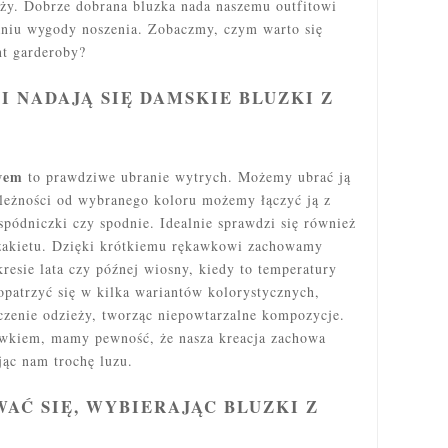
eży. Dobrze
dobrana bluzka nada naszemu outfitowi
niu wygody noszenia. Zobaczmy, czym warto się
ent garderoby?
I NADAJĄ SIĘ DAMSKIE BLUZKI Z
wem
to prawdziwe ubranie wytrych. Możemy ubrać ją
ależności od wybranego koloru możemy łączyć ją z
spódniczki czy spodnie. Idealnie sprawdzi się również
 żakietu. Dzięki krótkiemu rękawkowi zachowamy
resie lata czy późnej wiosny, kiedy to temperatury
patrzyć się w kilka wariantów kolorystycznych,
czenie odzieży, tworząc niepowtarzalne kompozycje.
awkiem, mamy pewność, że nasza kreacja zachowa
jąc nam trochę luzu.
AĆ SIĘ, WYBIERAJĄC BLUZKI Z