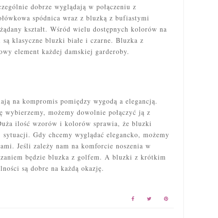
zczególnie dobrze wyglądają w połączeniu z
ołówkowa spódnica wraz z bluzką z bufiastymi
żądany kształt. Wśród wielu dostępnych kolorów na
są klasyczne bluzki białe i czarne. Bluzka z
owy element każdej damskiej garderoby.
lają na kompromis pomiędzy wygodą a elegancją.
kę wybierzemy, możemy dowolnie połączyć ją z
Duża ilość wzorów i kolorów sprawia, że bluzki
ej sytuacji. Gdy chcemy wyglądać elegancko, możemy
ami. Jeśli zależy nam na komforcie noszenia w
ązaniem będzie bluzka z golfem. A bluzki z krótkim
lności są dobre na każdą okazję.