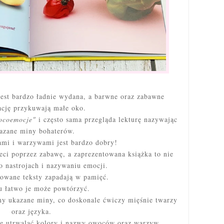
jest bardzo ładnie wydana, a barwne oraz zabawne
rację przykuwają małe oko.
ocoemocje"
i często sama przegląda lekturę nazywając
azane miny bohaterów.
mi i warzywami jest bardzo dobry!
ieci poprzez zabawę, a zaprezentowana książka to nie
o nastrojach i nazywaniu emocji.
owane teksty zapadają w pamięć.
u łatwo je może powtórzyć.
my ukazane miny, co doskonale ćwiczy mięśnie twarzy
oraz języka.
ie utrwalać kolory i nazwy owoców oraz warzyw.