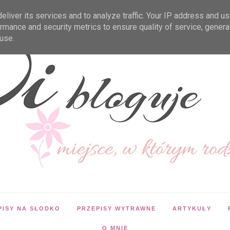
liver its services and to analyze traffic. Your IP address and u
rmance and security metrics to ensure quality of service, gener
use.
PISY NA SŁODKO
PRZEPISY WYTRAWNE
ARTYKUŁY
O MNIE