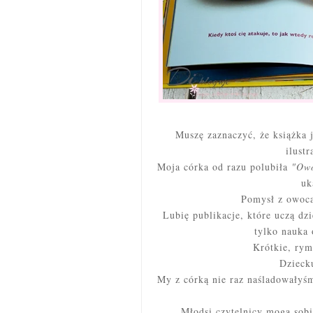
Muszę zaznaczyć, że książka 
ilust
Moja córka od razu polubiła
"Ow
uk
Pomysł z owoca
Lubię publikacje, które uczą dz
tylko nauka 
Krótkie, rym
Dzieck
My z córką nie raz naśladowałyś
Młodsi czytelnicy mogą sob