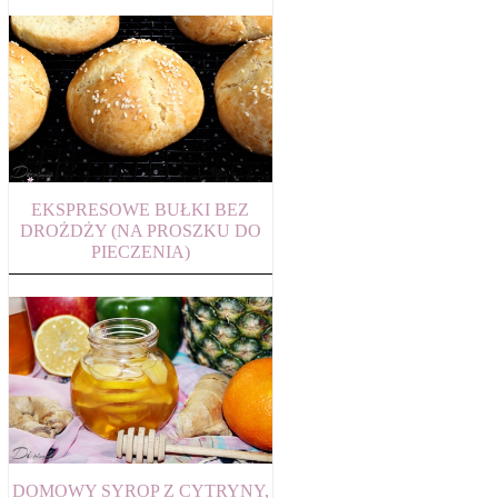
EKSPRESOWE BUŁKI BEZ
DROŻDŻY (NA PROSZKU DO
PIECZENIA)
DOMOWY SYROP Z CYTRYNY,