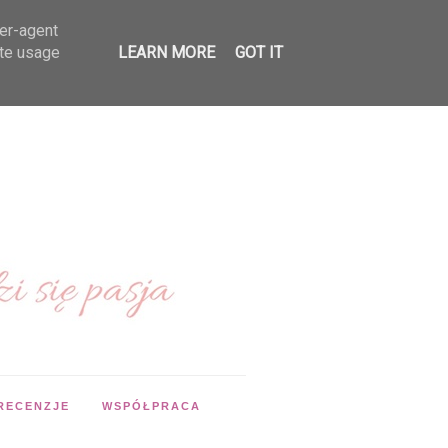
ser-agent
ate usage
LEARN MORE
GOT IT
RECENZJE
WSPÓŁPRACA