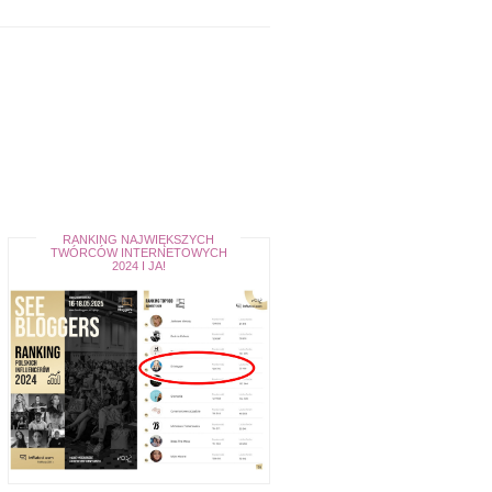
RANKING NAJWIĘKSZYCH
TWÓRCÓW INTERNETOWYCH
2024 I JA!