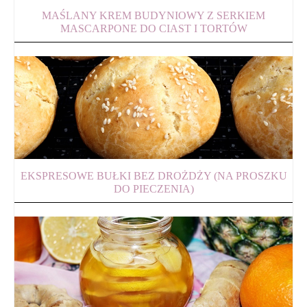
MAŚLANY KREM BUDYNIOWY Z SERKIEM
MASCARPONE DO CIAST I TORTÓW
EKSPRESOWE BUŁKI BEZ DROŻDŻY (NA PROSZKU
DO PIECZENIA)