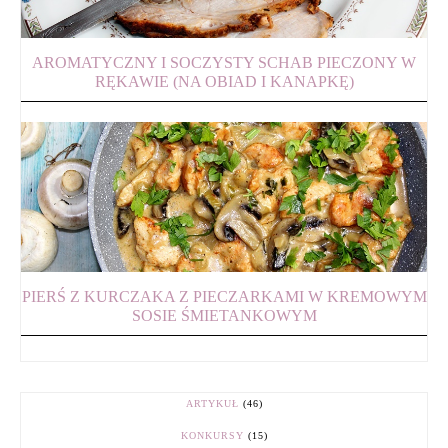
AROMATYCZNY I SOCZYSTY SCHAB PIECZONY W
RĘKAWIE (NA OBIAD I KANAPKĘ)
PIERŚ Z KURCZAKA Z PIECZARKAMI W KREMOWYM
SOSIE ŚMIETANKOWYM
ARTYKUŁ
(46)
KONKURSY
(15)