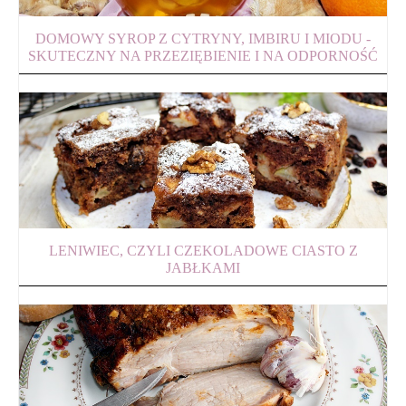
DOMOWY SYROP Z CYTRYNY, IMBIRU I MIODU -
SKUTECZNY NA PRZEZIĘBIENIE I NA ODPORNOŚĆ
LENIWIEC, CZYLI CZEKOLADOWE CIASTO Z
JABŁKAMI