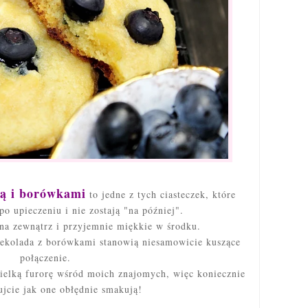
dą i borówkami
to jedne z tych ciasteczek, które
po upieczeniu i nie zostają "na później".
 na zewnątrz i przyjemnie miękkie w środku.
zekolada z borówkami stanowią niesamowicie kuszące
połączenie.
ielką furorę wśród moich znajomych, więc koniecznie
ujcie jak one obłędnie smakują!