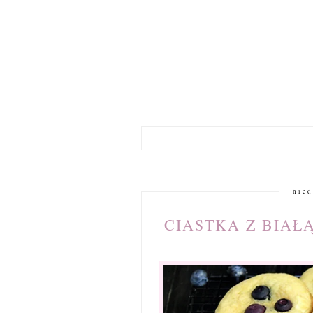
nied
CIASTKA Z BIAŁ