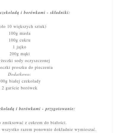
 czekoladą i borówkami - składniki:
oło 10 większych sztuk)
100g masła
100g cukru
1 jajko
200g mąki
yżeczki sody oczyszczonej
żeczki proszku do pieczenia
Dodatkowo:
100g białej czekolady
2 garście borówek
zekoladą i borówkami - przygotowanie:
 zmiksować z cukrem do białości.
 i wszystko razem ponownie dokładnie wymieszać.