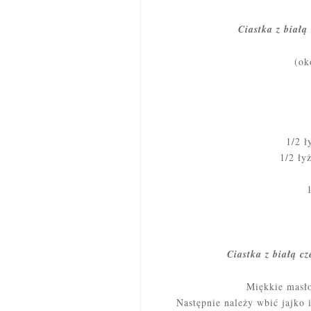
Ciastka z białą
(ok
1/2 ł
1/2 ły
Ciastka z białą c
Miękkie masło
Następnie należy wbić jajko