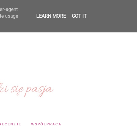
ser-agent
ate usage
LEARN MORE
GOT IT
RECENZJE
WSPÓŁPRACA