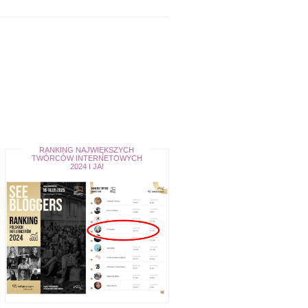
RANKING NAJWIĘKSZYCH
TWÓRCÓW INTERNETOWYCH
2024 I JA!