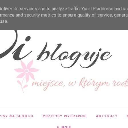
liver its services and to analyze traffic. Your IP address and u
rmance and security metrics to ensure quality of service, gener
use.
PISY NA SŁODKO
PRZEPISY WYTRAWNE
ARTYKUŁY
O MNIE