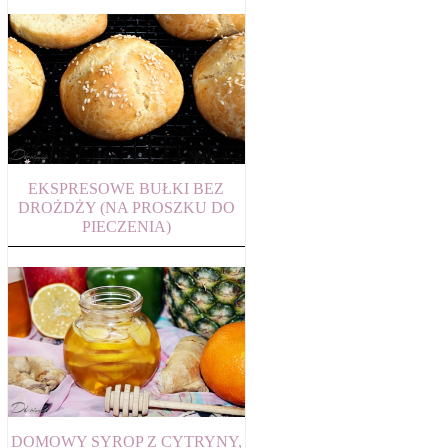
EKSPRESOWE BUŁKI BEZ
DROŻDŻY (NA PROSZKU DO
PIECZENIA)
DOMOWY SYROP Z CYTRYNY,