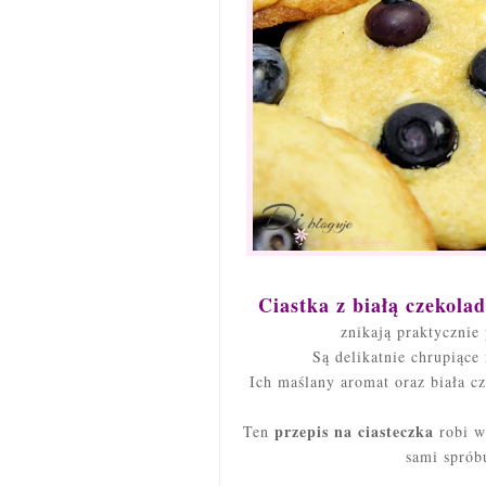
Ciastka z białą czekola
znikają praktycznie 
Są delikatnie chrupiące
Ich maślany aromat oraz biała c
przepis na ciasteczka
Ten
robi w
sami sprób