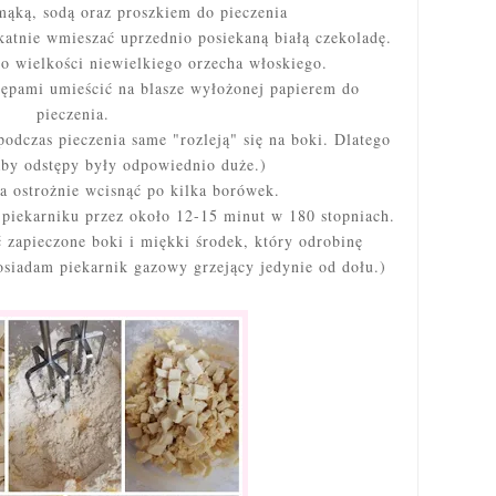
mąką, sodą oraz proszkiem do pieczenia
katnie wmieszać uprzednio posiekaną białą czekoladę.
 o wielkości niewielkiego orzecha włoskiego.
tępami umieścić na blasze wyłożonej papierem do
pieczenia.
podczas pieczenia same "rozleją" się na boki. Dlatego
 aby odstępy były odpowiednio duże.)
a ostrożnie wcisnąć po kilka borówek.
 piekarniku przez około 12-15 minut w 180 stopniach.
 zapieczone boki i miękki środek, który odrobinę
Posiadam piekarnik gazowy grzejący jedynie od dołu.)