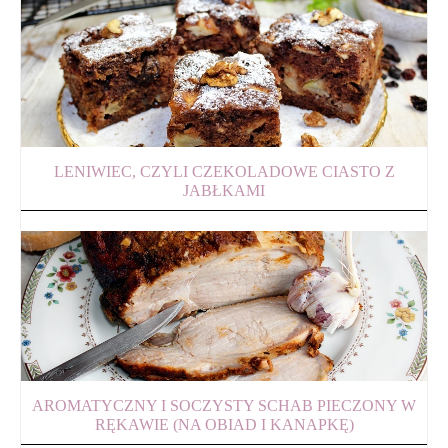
LENIWIEC, CZYLI CZEKOLADOWE CIASTO Z
JABŁKAMI
AROMATYCZNY I SOCZYSTY SCHAB PIECZONY W
RĘKAWIE (NA OBIAD I KANAPKĘ)