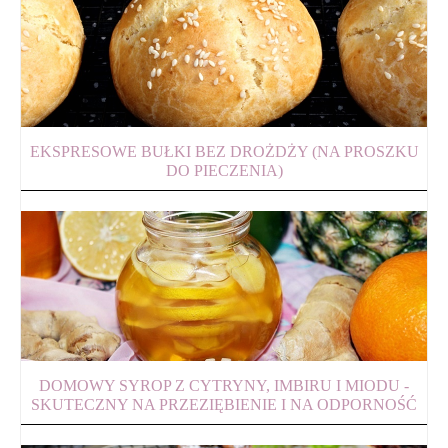
EKSPRESOWE BUŁKI BEZ DROŻDŻY (NA PROSZKU
DO PIECZENIA)
DOMOWY SYROP Z CYTRYNY, IMBIRU I MIODU -
SKUTECZNY NA PRZEZIĘBIENIE I NA ODPORNOŚĆ