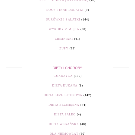
SERY I Z SERA (WYTRAWNIE)
(46)
SOSY I INNE DODATKI
(9)
SURÓWKI I SAŁATKI
(144)
WYROBY Z MIĘSA
(30)
ZIEMNIAKI
(41)
ZUPY
(69)
DIETY I CHOROBY:
CUKRZYCA
(155)
DIETA DUKANA
(1)
DIETA BEZGLUTENOWA
(142)
DIETA BEZMIĘSNA
(74)
DIETA PALEO
(4)
DIETA WEGAŃSKA
(48)
DLA NIEMOWLĄT
(80)