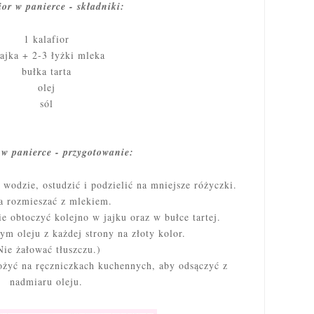
or w panierce - składniki:
1 kalafior
jajka + 2-3 łyżki mleka
bułka tarta
olej
sól
 w panierce - przygotowanie:
wodzie, ostudzić i podzielić na mniejsze różyczki.
a rozmieszać z mlekiem.
e obtoczyć kolejno w jajku oraz w bułce tartej.
m oleju z każdej strony na złoty kolor.
Nie żałować tłuszczu.)
ożyć na ręczniczkach kuchennych, aby odsączyć z
nadmiaru oleju.