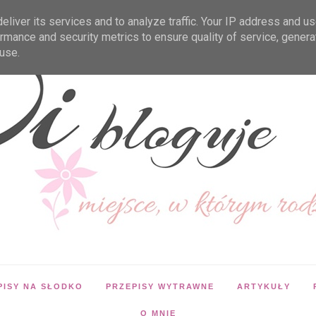
liver its services and to analyze traffic. Your IP address and u
rmance and security metrics to ensure quality of service, gener
use.
PISY NA SŁODKO
PRZEPISY WYTRAWNE
ARTYKUŁY
O MNIE