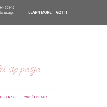
ser-agent
ate usage
LEARN MORE
GOT IT
RECENZJE
WSPÓŁPRACA