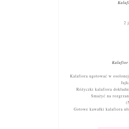
Kalafi
2 
Kalafior
Kalafiora ugotować w osolonej 
Jajk
Różyczki kalafiora dokładni
Smażyć na rozgrzany
(
Gotowe kawałki kalafiora uł