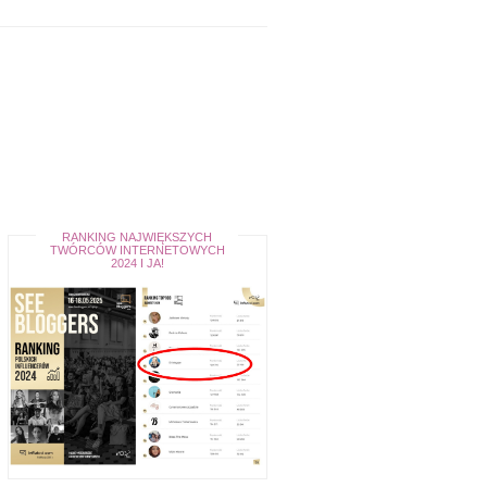
RANKING NAJWIĘKSZYCH
TWÓRCÓW INTERNETOWYCH
2024 I JA!