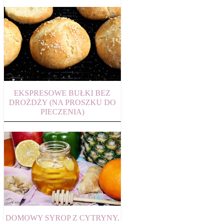
EKSPRESOWE BUŁKI BEZ
DROŻDŻY (NA PROSZKU DO
PIECZENIA)
DOMOWY SYROP Z CYTRYNY,