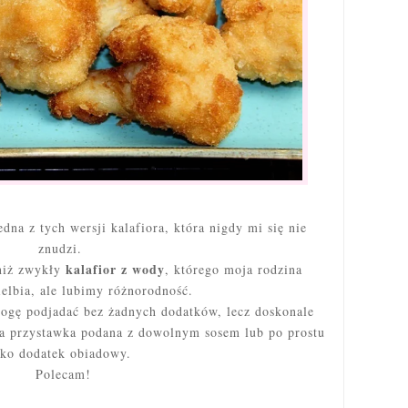
edna z tych wersji kalafiora, która nigdy mi się nie
znudzi.
kalafior z wody
 niż zwykły
, którego moja rodzina
elbia, ale lubimy różnorodność.
ogę podjadać bez żadnych dodatków, lecz doskonale
na przystawka podana z dowolnym sosem lub po prostu
ako dodatek obiadowy.
Polecam!