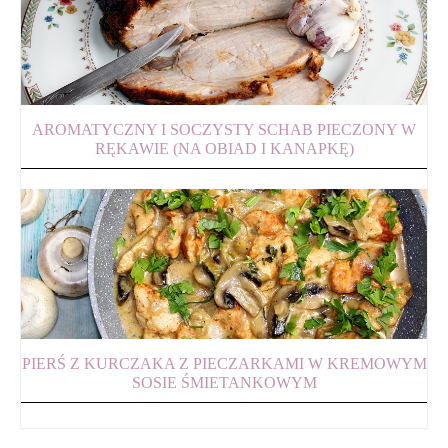
AROMATYCZNY I SOCZYSTY SCHAB PIECZONY W
RĘKAWIE (NA OBIAD I KANAPKĘ)
PIERŚ Z KURCZAKA Z PIECZARKAMI W KREMOWYM
SOSIE ŚMIETANKOWYM