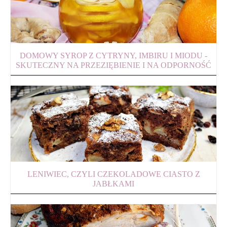
DOMOWY SYROP Z CYTRYNY, IMBIRU I MIODU -
SKUTECZNY NA PRZEZIĘBIENIE I NA ODPORNOŚĆ
LENIWIEC, CZYLI CZEKOLADOWE CIASTO Z
JABŁKAMI