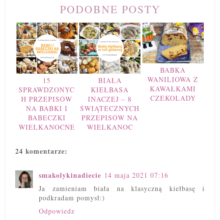
PODOBNE POSTY
BABKA
WANILIOWA Z
15
BIAŁA
KAWAŁKAMI
SPRAWDZONYC
KIEŁBASA
CZEKOLADY
H PRZEPISÓW
INACZEJ – 8
NA BABKI I
ŚWIĄTECZNYCH
BABECZKI
PRZEPISÓW NA
WIELKANOCNE
WIELKANOC
24 komentarze:
smakolykinadiecie
14 maja 2021 07:16
Ja zamieniam biała na klasyczną kiełbasę i
podkradam pomysł:)
Odpowiedz