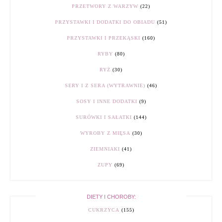
PRZETWORY Z WARZYW
(22)
PRZYSTAWKI I DODATKI DO OBIADU
(51)
PRZYSTAWKI I PRZEKĄSKI
(160)
RYBY
(80)
RYŻ
(30)
SERY I Z SERA (WYTRAWNIE)
(46)
SOSY I INNE DODATKI
(9)
SURÓWKI I SAŁATKI
(144)
WYROBY Z MIĘSA
(30)
ZIEMNIAKI
(41)
ZUPY
(69)
DIETY I CHOROBY:
CUKRZYCA
(155)