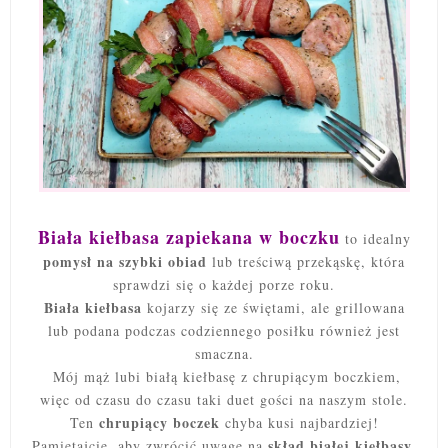
Biała kiełbasa zapiekana w boczku
to idealny
pomysł na szybki obiad
lub treściwą przekąskę, która
sprawdzi się o każdej porze roku.
Biała kiełbasa
kojarzy się ze świętami, ale grillowana
lub podana podczas codziennego posiłku również jest
smaczna.
Mój mąż lubi białą kiełbasę z chrupiącym boczkiem,
więc od czasu do czasu taki duet gości na naszym stole.
chrupiący boczek
Ten
chyba kusi najbardziej!
skład białej kiełbasy
Pamiętajcie, aby zwrócić uwagę na
,