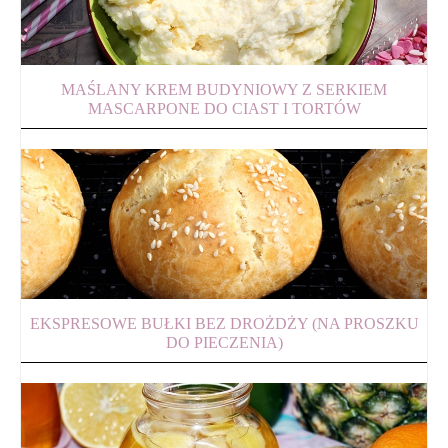
MAŚLANY KREM BUDYNIOWY Z SERKIEM
MASCARPONE DO CIAST I TORTÓW
EKSPRESOWE BUŁKI BEZ DROŻDŻY (NA PROSZKU
DO PIECZENIA)