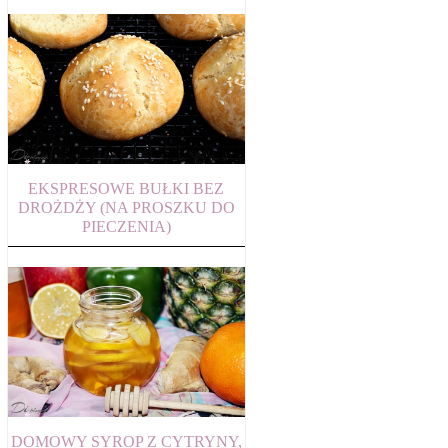
EKSPRESOWE BUŁKI BEZ
DROŻDŻY (NA PROSZKU DO
PIECZENIA)
DOMOWY SYROP Z CYTRYNY,