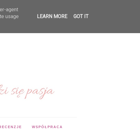
ser-agent
ate usage
LEARN MORE
GOT IT
RECENZJE
WSPÓŁPRACA