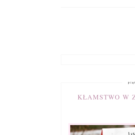
pią
KŁAMSTWO W ZW