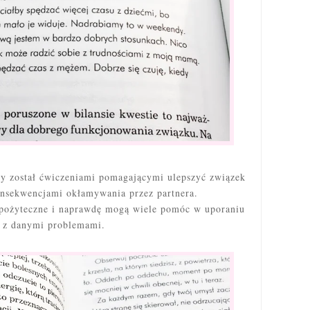
ny został ćwiczeniami pomagającymi ulepszyć związek
onsekwencjami okłamywania przez partnera.
 pożyteczne i naprawdę mogą wiele pomóc w uporaniu
ę z danymi problemami.