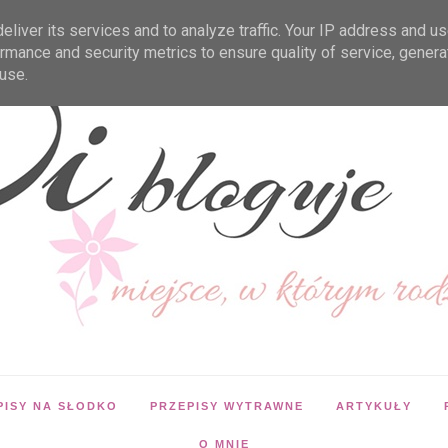
liver its services and to analyze traffic. Your IP address and u
rmance and security metrics to ensure quality of service, gener
use.
PISY NA SŁODKO
PRZEPISY WYTRAWNE
ARTYKUŁY
O MNIE