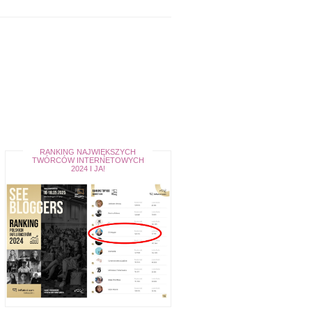
RANKING NAJWIĘKSZYCH
TWÓRCÓW INTERNETOWYCH
2024 I JA!