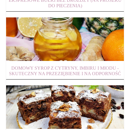
EKSPRESOWE BUŁKI BEZ DROŻDŻY (NA PROSZKU
DO PIECZENIA)
DOMOWY SYROP Z CYTRYNY, IMBIRU I MIODU -
SKUTECZNY NA PRZEZIĘBIENIE I NA ODPORNOŚĆ