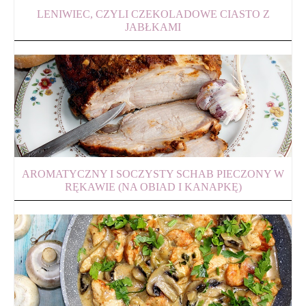
LENIWIEC, CZYLI CZEKOLADOWE CIASTO Z
JABŁKAMI
AROMATYCZNY I SOCZYSTY SCHAB PIECZONY W
RĘKAWIE (NA OBIAD I KANAPKĘ)