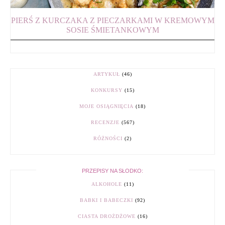
PIERŚ Z KURCZAKA Z PIECZARKAMI W KREMOWYM
SOSIE ŚMIETANKOWYM
ARTYKUŁ
(46)
KONKURSY
(15)
MOJE OSIĄGNIĘCIA
(18)
RECENZJE
(567)
RÓŻNOŚCI
(2)
PRZEPISY NA SŁODKO:
ALKOHOLE
(11)
BABKI I BABECZKI
(92)
CIASTA DROŻDŻOWE
(16)