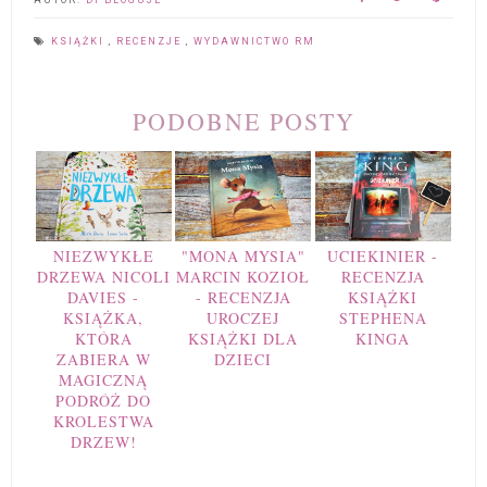
AUTOR:
DI BLOGUJE
KSIĄŻKI
,
RECENZJE
,
WYDAWNICTWO RM
PODOBNE POSTY
NIEZWYKŁE
"MONA MYSIA"
UCIEKINIER -
DRZEWA NICOLI
MARCIN KOZIOŁ
RECENZJA
DAVIES -
- RECENZJA
KSIĄŻKI
KSIĄŻKA,
UROCZEJ
STEPHENA
KTÓRA
KSIĄŻKI DLA
KINGA
ZABIERA W
DZIECI
MAGICZNĄ
PODRÓŻ DO
KROLESTWA
DRZEW!