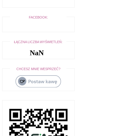
FACEBOOK:
ŁĄCZNA LICZBA WYŚWIETLEŃ:
NaN
CHCESZ MNIE WESPRZEĆ?