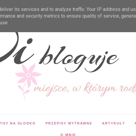
liver its services and to analyze traffic. Your IP address and u
rmance and security metrics to ensure quality of service, gener
use.
PISY NA SŁODKO
PRZEPISY WYTRAWNE
ARTYKUŁY
O MNIE