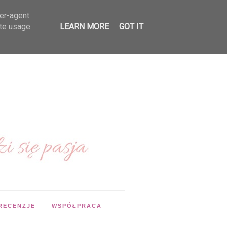
ser-agent
ate usage
LEARN MORE
GOT IT
RECENZJE
WSPÓŁPRACA