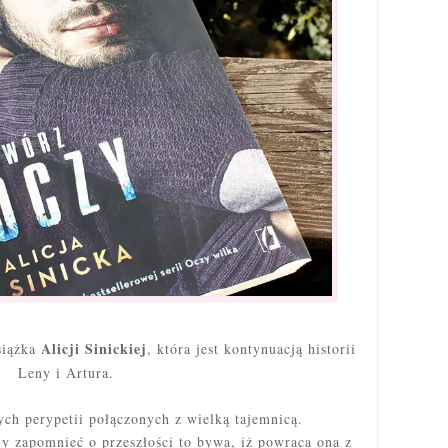
Alicji Sinickiej
siążka
, która jest kontynuacją historii
Leny i Artura.
ych perypetii połączonych z wielką tajemnicą.
y zapomnieć o przeszłości to bywa, iż powraca ona z