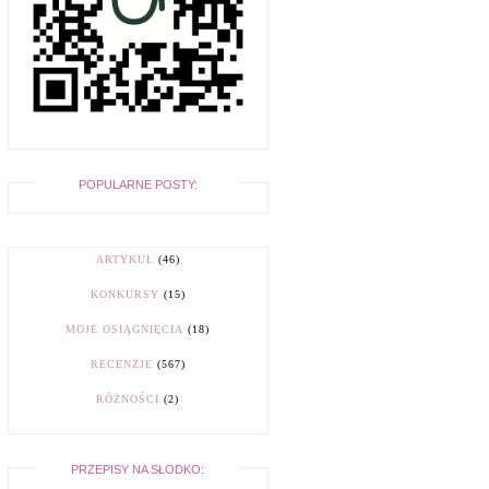
POPULARNE POSTY:
ARTYKUŁ
(46)
KONKURSY
(15)
MOJE OSIĄGNIĘCIA
(18)
RECENZJE
(567)
RÓŻNOŚCI
(2)
PRZEPISY NA SŁODKO: