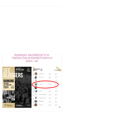
RANKING NAJWIĘKSZYCH
TWÓRCÓW INTERNETOWYCH
2024 I JA!