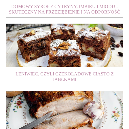
DOMOWY SYROP Z CYTRYNY, IMBIRU I MIODU -
SKUTECZNY NA PRZEZIĘBIENIE I NA ODPORNOŚĆ
LENIWIEC, CZYLI CZEKOLADOWE CIASTO Z
JABŁKAMI