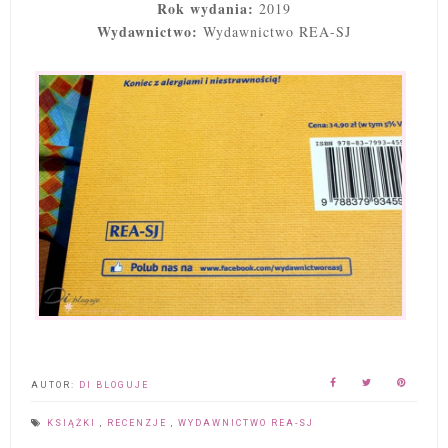
Rok wydania:
2019
Wydawnictwo:
Wydawnictwo REA-SJ
AUTOR:
DI BLOGUJE
KSIĄŻKI
,
RECENZJE
,
WYDAWNICTWO REA-SJ