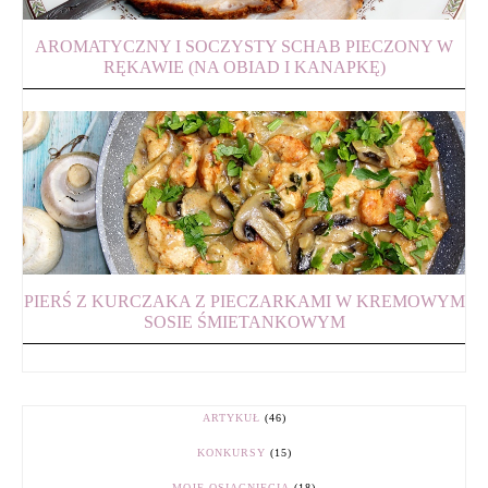
AROMATYCZNY I SOCZYSTY SCHAB PIECZONY W
RĘKAWIE (NA OBIAD I KANAPKĘ)
PIERŚ Z KURCZAKA Z PIECZARKAMI W KREMOWYM
SOSIE ŚMIETANKOWYM
ARTYKUŁ
(46)
KONKURSY
(15)
MOJE OSIĄGNIĘCIA
(18)