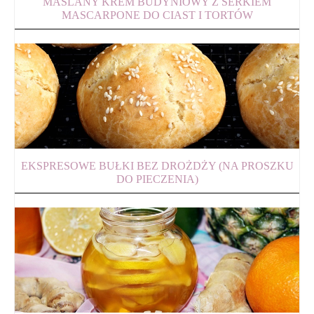
MAŚLANY KREM BUDYNIOWY Z SERKIEM
MASCARPONE DO CIAST I TORTÓW
EKSPRESOWE BUŁKI BEZ DROŻDŻY (NA PROSZKU
DO PIECZENIA)