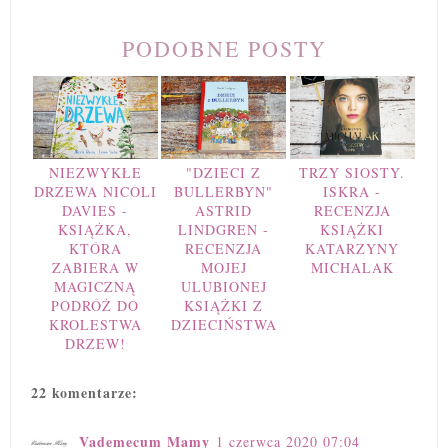
PODOBNE POSTY
NIEZWYKŁE
"DZIECI Z
TRZY SIOSTY.
DRZEWA NICOLI
BULLERBYN"
ISKRA -
DAVIES -
ASTRID
RECENZJA
KSIĄŻKA,
LINDGREN -
KSIĄŻKI
KTÓRA
RECENZJA
KATARZYNY
ZABIERA W
MOJEJ
MICHALAK
MAGICZNĄ
ULUBIONEJ
PODRÓŻ DO
KSIĄŻKI Z
KROLESTWA
DZIECIŃSTWA
DRZEW!
22 komentarze:
Vademecum Mamy
1 czerwca 2020 07:04