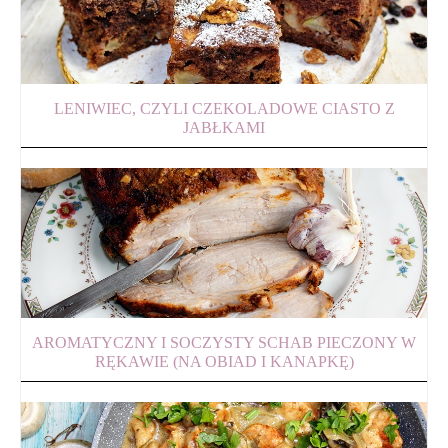
LENIWIEC, CZYLI CZEKOLADOWE CIASTO Z
JABŁKAMI
AROMATYCZNY I SOCZYSTY SCHAB PIECZONY W
RĘKAWIE (NA OBIAD I KANAPKĘ)