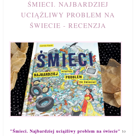
ŚMIECI. NAJBARDZIEJ
UCIĄŻLIWY PROBLEM NA
ŚWIECIE - RECENZJA
"Śmieci. Najbardziej uciążliwy problem na świecie"
to