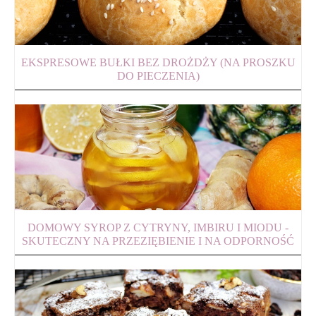
EKSPRESOWE BUŁKI BEZ DROŻDŻY (NA PROSZKU
DO PIECZENIA)
DOMOWY SYROP Z CYTRYNY, IMBIRU I MIODU -
SKUTECZNY NA PRZEZIĘBIENIE I NA ODPORNOŚĆ