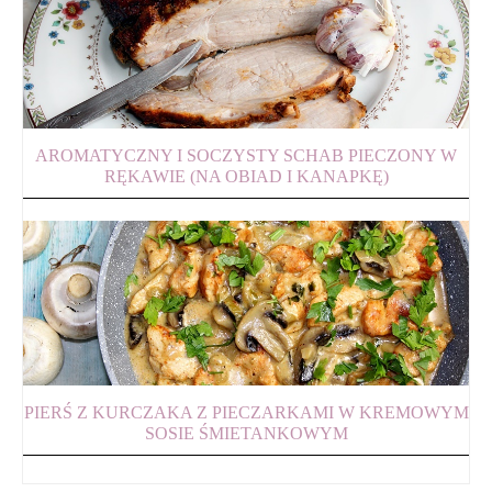
AROMATYCZNY I SOCZYSTY SCHAB PIECZONY W
RĘKAWIE (NA OBIAD I KANAPKĘ)
PIERŚ Z KURCZAKA Z PIECZARKAMI W KREMOWYM
SOSIE ŚMIETANKOWYM