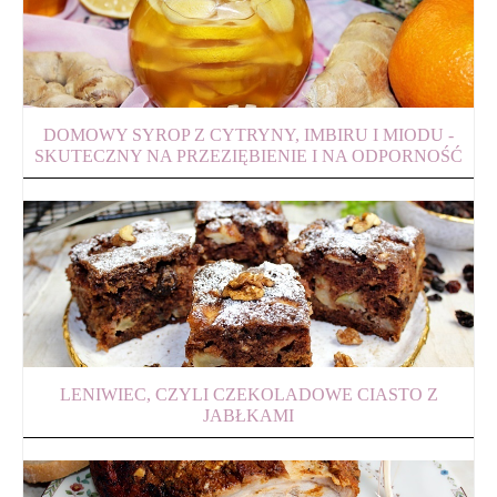
DOMOWY SYROP Z CYTRYNY, IMBIRU I MIODU -
SKUTECZNY NA PRZEZIĘBIENIE I NA ODPORNOŚĆ
LENIWIEC, CZYLI CZEKOLADOWE CIASTO Z
JABŁKAMI