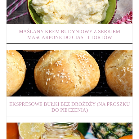
MAŚLANY KREM BUDYNIOWY Z SERKIEM
MASCARPONE DO CIAST I TORTÓW
EKSPRESOWE BUŁKI BEZ DROŻDŻY (NA PROSZKU
DO PIECZENIA)