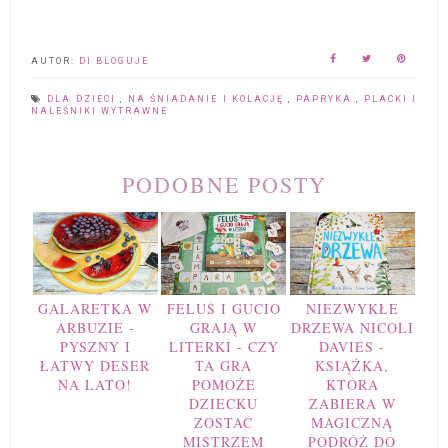
AUTOR:
DI BLOGUJE
DLA DZIECI
,
NA ŚNIADANIE I KOLACJĘ
,
PAPRYKA
,
PLACKI I
NALEŚNIKI WYTRAWNE
PODOBNE POSTY
GALARETKA W
FELUŚ I GUCIO
NIEZWYKŁE
ARBUZIE -
GRAJĄ W
DRZEWA NICOLI
PYSZNY I
LITERKI - CZY
DAVIES -
ŁATWY DESER
TA GRA
KSIĄŻKA,
NA LATO!
POMOŻE
KTÓRA
DZIECKU
ZABIERA W
ZOSTAĆ
MAGICZNĄ
MISTRZEM
PODRÓŻ DO