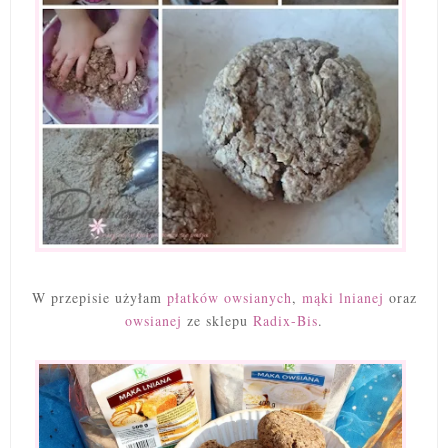
W przepisie użyłam
płatków owsianych
,
mąki lnianej
oraz
owsianej
ze sklepu
Radix-Bis
.