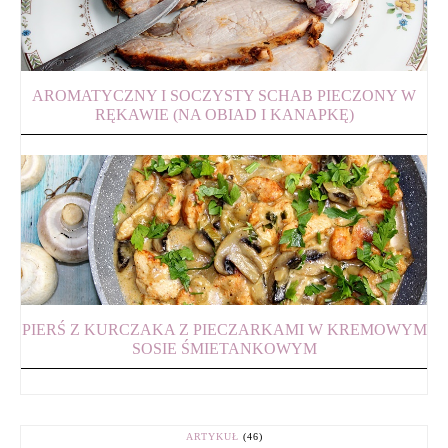
AROMATYCZNY I SOCZYSTY SCHAB PIECZONY W
RĘKAWIE (NA OBIAD I KANAPKĘ)
PIERŚ Z KURCZAKA Z PIECZARKAMI W KREMOWYM
SOSIE ŚMIETANKOWYM
ARTYKUŁ
(46)