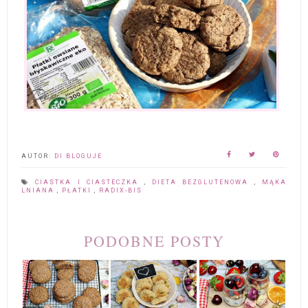
AUTOR:
DI BLOGUJE
CIASTKA I CIASTECZKA
,
DIETA BEZGLUTENOWA
,
MĄKA
LNIANA
,
PŁATKI
,
RADIX-BIS
PODOBNE POSTY