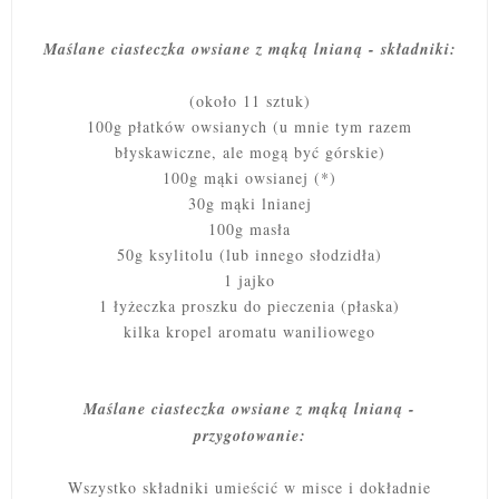
Maślane ciasteczka owsiane z mąką lnianą - składniki:
(około 11 sztuk)
100g płatków owsianych (u mnie tym razem
błyskawiczne, ale mogą być górskie)
100g mąki owsianej (*)
30g mąki lnianej
100g masła
50g ksylitolu (lub innego słodzidła)
1 jajko
1 łyżeczka proszku do pieczenia (płaska)
kilka kropel aromatu waniliowego
Maślane ciasteczka owsiane z mąką lnianą -
przygotowanie:
Wszystko składniki umieścić w misce i dokładnie