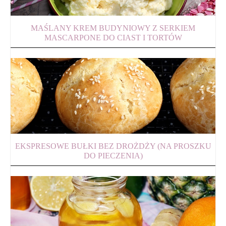
MAŚLANY KREM BUDYNIOWY Z SERKIEM
MASCARPONE DO CIAST I TORTÓW
EKSPRESOWE BUŁKI BEZ DROŻDŻY (NA PROSZKU
DO PIECZENIA)