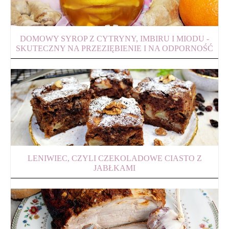
DOMOWY SYROP Z CYTRYNY, IMBIRU I MIODU -
SKUTECZNY NA PRZEZIĘBIENIE I NA ODPORNOŚĆ
LENIWIEC, CZYLI CZEKOLADOWE CIASTO Z
JABŁKAMI