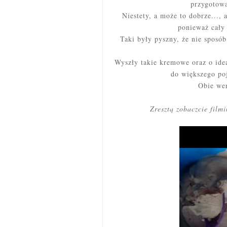
przygotowa
Niestety, a może to dobrze..., 
ponieważ cały
Taki były pyszny, że nie sposó
Wyszły takie kremowe oraz o idea
do większego po
Obie wer
Zresztą zobaczcie film