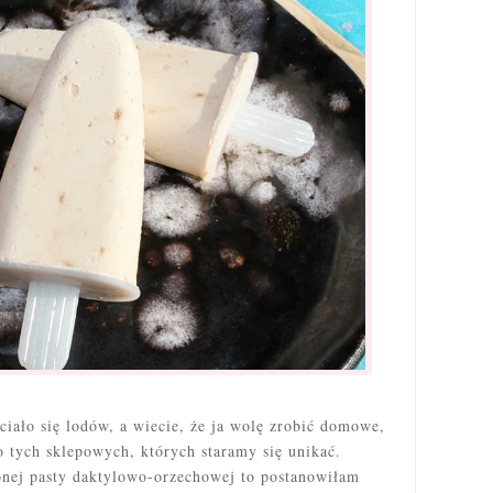
ciało się lodów, a wiecie, że ja wolę zrobić domowe,
o tych sklepowych, których staramy się unikać.
onej pasty daktylowo-orzechowej to postanowiłam