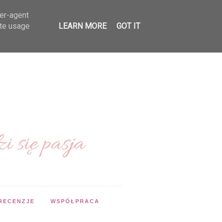
ser-agent
ate usage
LEARN MORE
GOT IT
RECENZJE
WSPÓŁPRACA