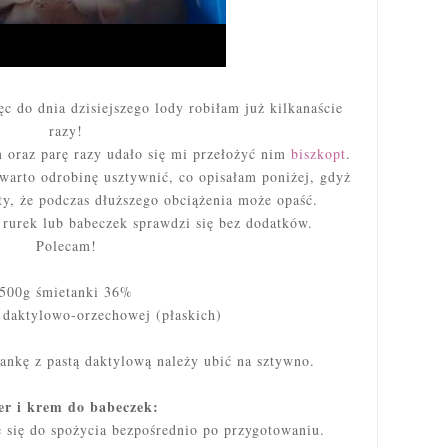
c do dnia dzisiejszego lody robiłam już kilkanaście
razy!
m oraz parę razy udało się mi przełożyć nim
biszkopt
.
 warto odrobinę usztywnić, co opisałam poniżej, gdyż
sty, że podczas dłuższego obciążenia może opaść.
 rurek lub babeczek sprawdzi się bez dodatków.
Polecam!
500g śmietanki 36%
y daktylowo-orzechowej (płaskich)
ankę z pastą daktylową należy ubić na sztywno.
er i krem do babeczek:
 się do spożycia bezpośrednio po przygotowaniu.