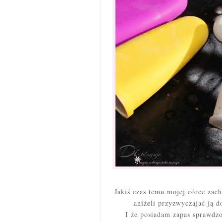
Jakiś czas temu mojej córce zach
aniżeli przyzwyczajać ją d
I że posiadam zapas sprawdz