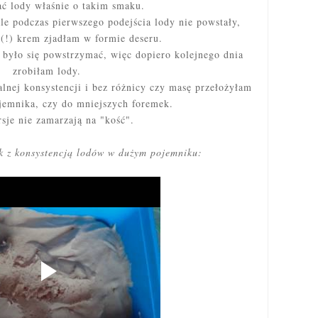
ć lody właśnie o takim smaku.
ale podczas pierwszego podejścia lody nie powstały,
 (!) krem zjadłam w formie deseru.
b było się powstrzymać, więc dopiero kolejnego dnia
zrobiłam lody.
lnej konsystencji i bez różnicy czy masę przełożyłam
jemnika, czy do mniejszych foremek.
sje nie zamarzają na "kość".
ik z konsystencją lodów w dużym pojemniku: