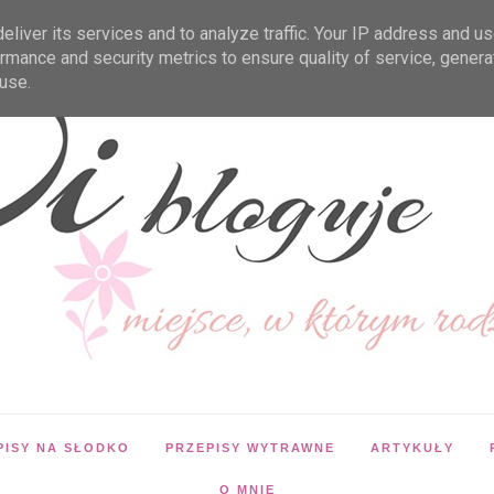
liver its services and to analyze traffic. Your IP address and u
rmance and security metrics to ensure quality of service, gener
use.
PISY NA SŁODKO
PRZEPISY WYTRAWNE
ARTYKUŁY
O MNIE