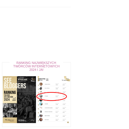
RANKING NAJWIĘKSZYCH
TWÓRCÓW INTERNETOWYCH
2024 I JA!