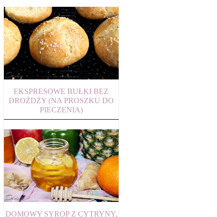
EKSPRESOWE BUŁKI BEZ
DROŻDŻY (NA PROSZKU DO
PIECZENIA)
DOMOWY SYROP Z CYTRYNY,