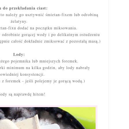
 do przekładania ciast:
 to należy go usztywnić śmietan-fixem lub odrobiną
żelatyny.
etan-fixu dodać na początku miksowania.
w odrobinie gorącej wody i po delikatnym ostudzeniu
ępnie całość dokładnie zmiksować z pozostałą masą.)
Lody:
użego pojemnika lub mniejszych foremek.
rki minimum na kilka godzin, aby lody nabrały
owiedniej konsystencji.
 z foremek - jeśli polejemy je gorącą wodą.)
lody są naprawdę hitem!