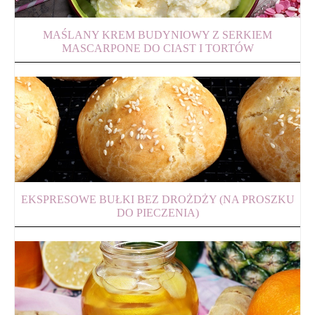
MAŚLANY KREM BUDYNIOWY Z SERKIEM
MASCARPONE DO CIAST I TORTÓW
EKSPRESOWE BUŁKI BEZ DROŻDŻY (NA PROSZKU
DO PIECZENIA)