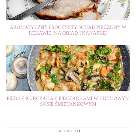
AROMATYCZNY I SOCZYSTY SCHAB PIECZONY W
RĘKAWIE (NA OBIAD I KANAPKĘ)
PIERŚ Z KURCZAKA Z PIECZARKAMI W KREMOWYM
SOSIE ŚMIETANKOWYM
ARTYKUŁ
(46)