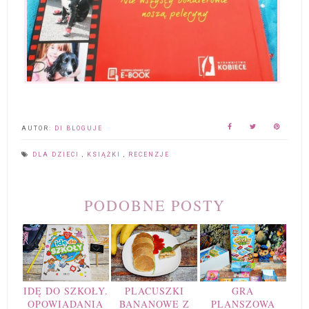
AUTOR:
DI BLOGUJE
DLA DZIECI
,
KSIĄŻKI
,
RECENZJE
PODOBNE POSTY
IDĘ DO SZKOŁY.
PLACUSZKI
GRA
OPOWIADANIA
BANANOWE Z
PLANSZOWA