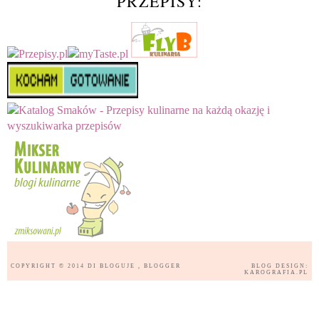
PRZEPISY:
COPYRIGHT © 2014
DI BLOGUJE
, BLOGGER
BLOG DESIGN:
KAROGRAFIA.PL