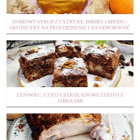
DOMOWY SYROP Z CYTRYNY, IMBIRU I MIODU -
SKUTECZNY NA PRZEZIĘBIENIE I NA ODPORNOŚĆ
LENIWIEC, CZYLI CZEKOLADOWE CIASTO Z
JABŁKAMI