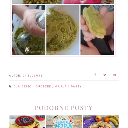
AUTOR:
DI BLOGUJE
DLA DZIECI
,
GROSZEK
,
MASŁA I PASTY
PODOBNE POSTY