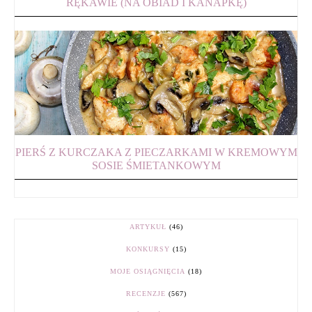
RĘKAWIE (NA OBIAD I KANAPKĘ)
PIERŚ Z KURCZAKA Z PIECZARKAMI W KREMOWYM
SOSIE ŚMIETANKOWYM
ARTYKUŁ
(46)
KONKURSY
(15)
MOJE OSIĄGNIĘCIA
(18)
RECENZJE
(567)