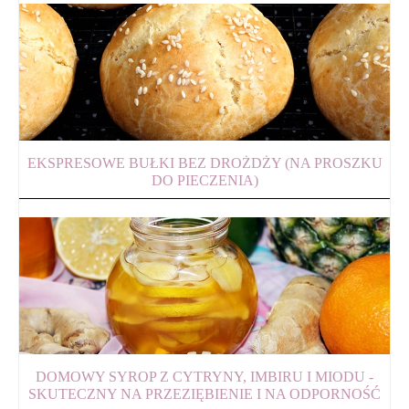
EKSPRESOWE BUŁKI BEZ DROŻDŻY (NA PROSZKU
DO PIECZENIA)
DOMOWY SYROP Z CYTRYNY, IMBIRU I MIODU -
SKUTECZNY NA PRZEZIĘBIENIE I NA ODPORNOŚĆ