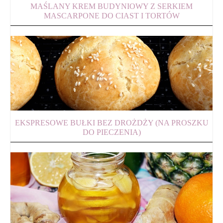
MAŚLANY KREM BUDYNIOWY Z SERKIEM
MASCARPONE DO CIAST I TORTÓW
EKSPRESOWE BUŁKI BEZ DROŻDŻY (NA PROSZKU
DO PIECZENIA)