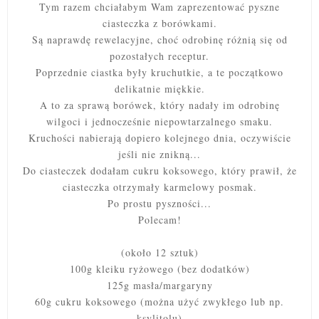
Tym razem chciałabym Wam zaprezentować pyszne
ciasteczka z borówkami.
Są naprawdę rewelacyjne, choć odrobinę różnią się od
pozostałych receptur.
Poprzednie ciastka były kruchutkie, a te początkowo
delikatnie miękkie.
A to za sprawą borówek, który nadały im odrobinę
wilgoci i jednocześnie niepowtarzalnego smaku.
Kruchości nabierają dopiero kolejnego dnia, oczywiście
jeśli nie znikną...
Do ciasteczek dodałam cukru koksowego, który prawił, że
ciasteczka otrzymały karmelowy posmak.
Po prostu pyszności...
Polecam!
(około 12 sztuk)
100g kleiku ryżowego (bez dodatków)
125g masła/margaryny
60g cukru koksowego (można użyć zwykłego lub np.
ksylitolu)