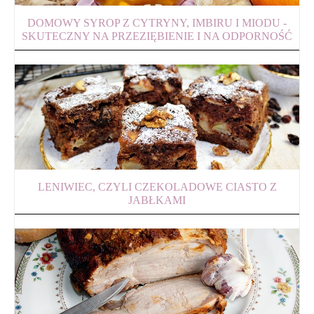
DOMOWY SYROP Z CYTRYNY, IMBIRU I MIODU -
SKUTECZNY NA PRZEZIĘBIENIE I NA ODPORNOŚĆ
LENIWIEC, CZYLI CZEKOLADOWE CIASTO Z
JABŁKAMI