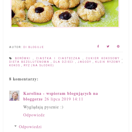
AUTOR:
DI BLOGUJE
BORÓWKI
,
CIASTKA I CIASTECZKA
,
CUKIER KOKOSOWY
,
DIETA BEZGLUTENOWA
,
DLA DZIECI
,
JAGODY
,
KLEIK RYŻOWY
,
KOKOS
,
RYŻ (NA SŁODKO)
8 komentarzy:
Karolina - wspieram blogujących na
bloggerze
26 lipca 2019 14:11
Wyglądają pysznie :)
Odpowiedz
Odpowiedzi