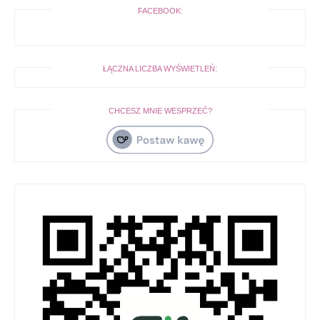
FACEBOOK:
ŁĄCZNA LICZBA WYŚWIETLEŃ:
CHCESZ MNIE WESPRZEĆ?