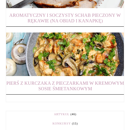
AROMATYCZNY I SOCZYSTY SCHAB PIECZONY W
RĘKAWIE (NA OBIAD I KANAPKĘ)
PIERŚ Z KURCZAKA Z PIECZARKAMI W KREMOWYM
SOSIE ŚMIETANKOWYM
ARTYKUŁ
(46)
KONKURSY
(15)