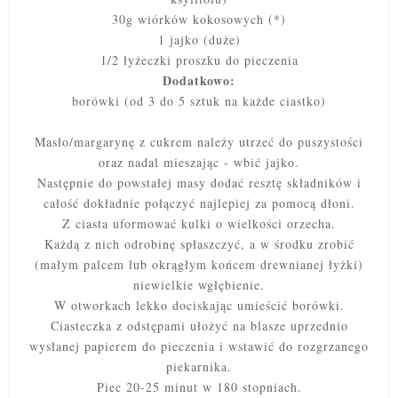
30g wiórków kokosowych (*)
1 jajko (duże)
1/2 łyżeczki proszku do pieczenia
Dodatkowo:
borówki (od 3 do 5 sztuk na każde ciastko)
Masło/margarynę z cukrem należy utrzeć do puszystości
oraz nadal mieszając - wbić jajko.
Następnie do powstałej masy dodać resztę składników i
całość dokładnie połączyć najlepiej za pomocą dłoni.
Z ciasta uformować kulki o wielkości orzecha.
Każdą z nich odrobinę spłaszczyć, a w środku zrobić
(małym palcem lub okrągłym końcem drewnianej łyżki)
niewielkie wgłębienie.
W otworkach lekko dociskając umieścić borówki.
Ciasteczka z odstępami ułożyć na blasze uprzednio
wysłanej papierem do pieczenia i wstawić do rozgrzanego
piekarnika.
Piec 20-25 minut w 180 stopniach.