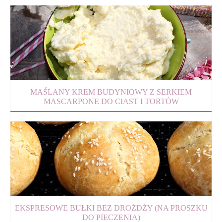
MAŚLANY KREM BUDYNIOWY Z SERKIEM
MASCARPONE DO CIAST I TORTÓW
EKSPRESOWE BUŁKI BEZ DROŻDŻY (NA PROSZKU
DO PIECZENIA)