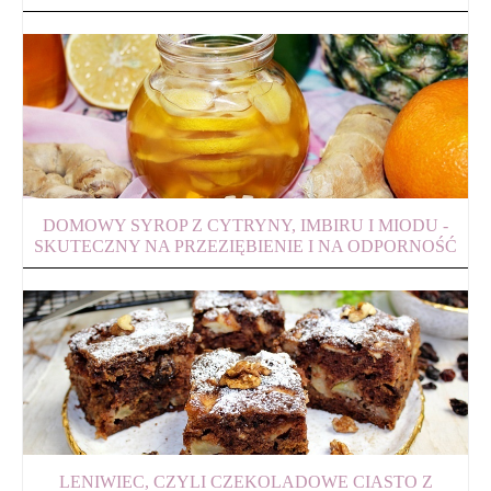
DOMOWY SYROP Z CYTRYNY, IMBIRU I MIODU -
SKUTECZNY NA PRZEZIĘBIENIE I NA ODPORNOŚĆ
LENIWIEC, CZYLI CZEKOLADOWE CIASTO Z