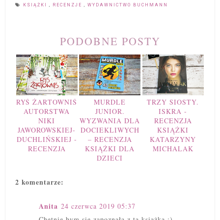
KSIĄŻKI
,
RECENZJE
,
WYDAWNICTWO BUCHMANN
PODOBNE POSTY
RYŚ ŻARTOWNIŚ
MURDLE
TRZY SIOSTY.
AUTORSTWA
JUNIOR.
ISKRA -
NIKI
WYZWANIA DLA
RECENZJA
JAWOROWSKIEJ-
DOCIEKLIWYCH
KSIĄŻKI
DUCHLIŃSKIEJ -
– RECENZJA
KATARZYNY
RECENZJA
KSIĄŻKI DLA
MICHALAK
DZIECI
2 komentarze:
Anita
24 czerwca 2019 05:37
Chętnie bym się zapoznała z tą książką :)