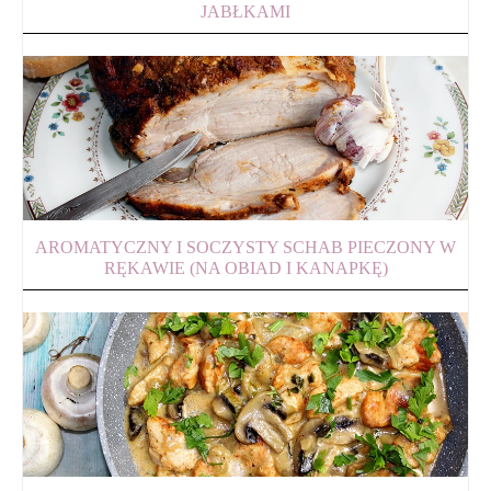
JABŁKAMI
AROMATYCZNY I SOCZYSTY SCHAB PIECZONY W
RĘKAWIE (NA OBIAD I KANAPKĘ)