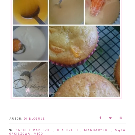
AUTOR:
DI BLOGUJE
BABKI I BABECZKI
,
DLA DZIECI
,
MANDARYNKI
,
MĄKA
ORKISZOWA
,
MIÓD