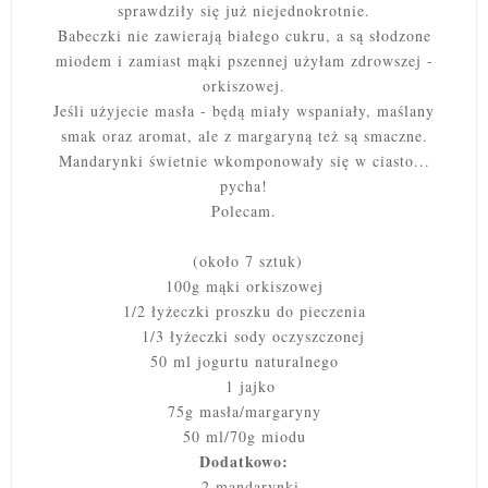
sprawdziły się już niejednokrotnie.
Babeczki nie zawierają białego cukru, a są słodzone
miodem i zamiast mąki pszennej użyłam zdrowszej -
orkiszowej.
Jeśli użyjecie masła - będą miały wspaniały, maślany
smak oraz aromat, ale z margaryną też są smaczne.
Mandarynki świetnie wkomponowały się w ciasto...
pycha!
Polecam.
(około 7 sztuk)
100g mąki orkiszowej
1/2 łyżeczki proszku do pieczenia
1/3 łyżeczki sody oczyszczonej
50 ml jogurtu naturalnego
1 jajko
75g masła/margaryny
50 ml/70g miodu
Dodatkowo:
2 mandarynki