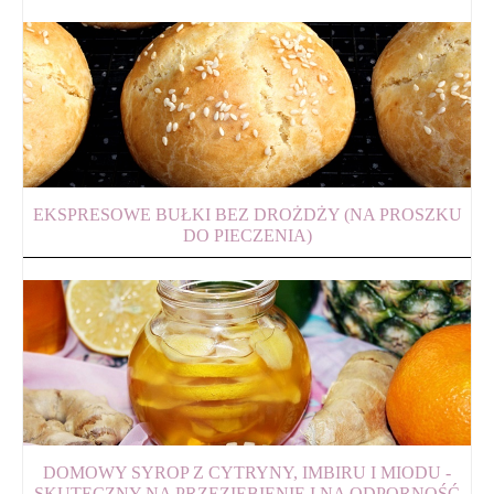
EKSPRESOWE BUŁKI BEZ DROŻDŻY (NA PROSZKU
DO PIECZENIA)
DOMOWY SYROP Z CYTRYNY, IMBIRU I MIODU -
SKUTECZNY NA PRZEZIĘBIENIE I NA ODPORNOŚĆ