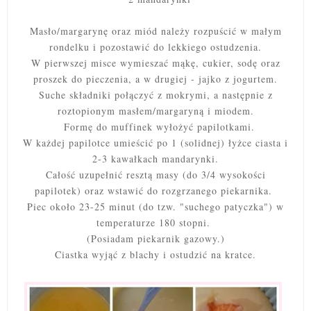
Masło/margarynę oraz miód należy rozpuścić w małym
rondelku i pozostawić do lekkiego ostudzenia.
W pierwszej misce wymieszać mąkę, cukier, sodę oraz
proszek do pieczenia, a w drugiej - jajko z jogurtem.
Suche składniki połączyć z mokrymi, a następnie z
roztopionym masłem/margaryną i miodem.
Formę do muffinek wyłożyć papilotkami.
W każdej papilotce umieścić po 1 (solidnej) łyżce ciasta i
2-3 kawałkach mandarynki.
Całość uzupełnić resztą masy
(do 3/4 wysokości
papilotek) oraz wstawić do rozgrzanego piekarnika.
Piec około 23-25 minut (do tzw. "suchego patyczka") w
temperaturze 180 stopni.
(Posiadam piekarnik gazowy.)
Ciastka wyjąć z blachy
i ostudzić na kratce.