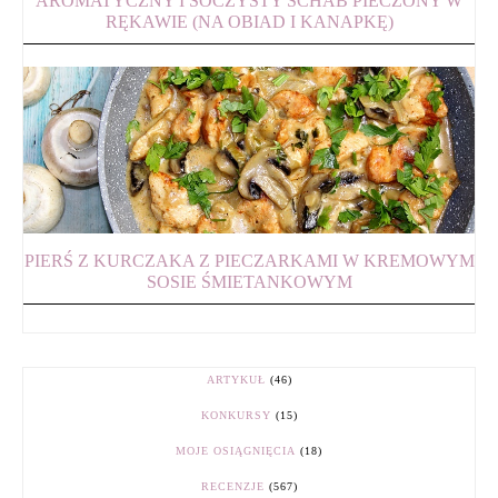
AROMATYCZNY I SOCZYSTY SCHAB PIECZONY W
RĘKAWIE (NA OBIAD I KANAPKĘ)
PIERŚ Z KURCZAKA Z PIECZARKAMI W KREMOWYM
SOSIE ŚMIETANKOWYM
ARTYKUŁ
(46)
KONKURSY
(15)
MOJE OSIĄGNIĘCIA
(18)
RECENZJE
(567)