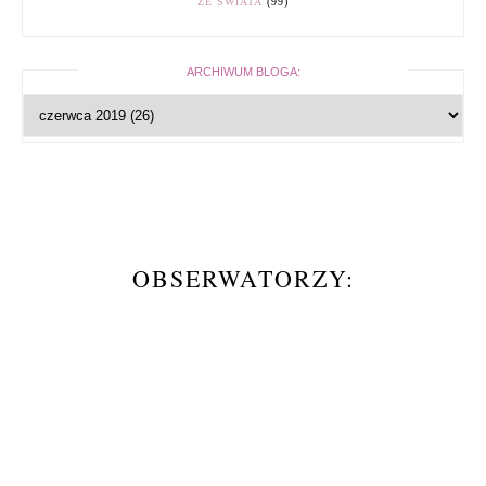
ZE ŚWIATA
(99)
ARCHIWUM BLOGA:
OBSERWATORZY: