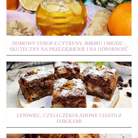
DOMOWY SYROP Z CYTRYNY, IMBIRU I MIODU -
SKUTECZNY NA PRZEZIĘBIENIE I NA ODPORNOŚĆ
LENIWIEC, CZYLI CZEKOLADOWE CIASTO Z
JABŁKAMI