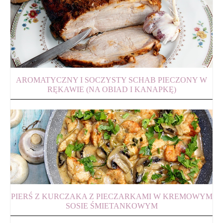
AROMATYCZNY I SOCZYSTY SCHAB PIECZONY W
RĘKAWIE (NA OBIAD I KANAPKĘ)
PIERŚ Z KURCZAKA Z PIECZARKAMI W KREMOWYM
SOSIE ŚMIETANKOWYM