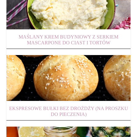
MAŚLANY KREM BUDYNIOWY Z SERKIEM
MASCARPONE DO CIAST I TORTÓW
EKSPRESOWE BUŁKI BEZ DROŻDŻY (NA PROSZKU
DO PIECZENIA)