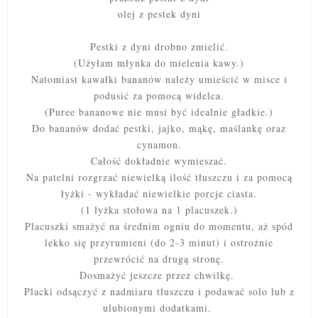
olej z pestek dyni
Pestki z dyni drobno zmielić.
(Użyłam młynka do mielenia kawy.)
Natomiast kawałki bananów należy umieścić w misce i
podusić za pomocą widelca.
(Puree bananowe nie musi być idealnie gładkie.)
Do bananów dodać pestki, jajko, mąkę, maślankę oraz
cynamon.
Całość dokładnie wymieszać.
Na patelni rozgrzać niewielką ilość tłuszczu i za pomocą
łyżki - wykładać niewielkie porcje ciasta.
(1 łyżka stołowa na 1 placuszek.)
Placuszki smażyć na średnim ogniu do momentu, aż spód
lekko się przyrumieni (do 2-3 minut) i ostrożnie
przewrócić na drugą stronę.
Dosmażyć jeszcze przez chwilkę.
Placki odsączyć z nadmiaru tłuszczu i podawać solo lub z
ulubionymi dodatkami.