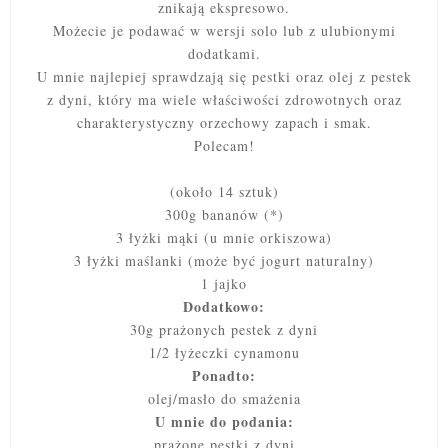
znikają ekspresowo.
Możecie je podawać w wersji solo lub z ulubionymi
dodatkami.
U mnie najlepiej sprawdzają się pestki oraz olej z pestek
z dyni, który ma wiele właściwości zdrowotnych oraz
charakterystyczny orzechowy zapach i smak.
Polecam!
(około 14 sztuk)
300g bananów (*)
3 łyżki mąki (u mnie orkiszowa)
3 łyżki maślanki (może być jogurt naturalny)
1 jajko
Dodatkowo:
30g prażonych pestek z dyni
1/2 łyżeczki cynamonu
Ponadto:
olej/masło do smażenia
U mnie do podania:
prażone pestki z dyni