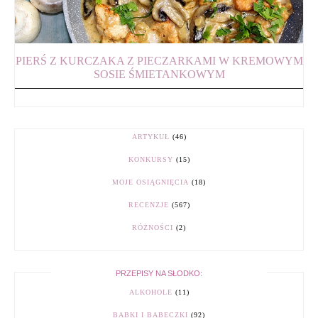
PIERŚ Z KURCZAKA Z PIECZARKAMI W KREMOWYM
SOSIE ŚMIETANKOWYM
ARTYKUŁ
(46)
KONKURSY
(15)
MOJE OSIĄGNIĘCIA
(18)
RECENZJE
(567)
RÓŻNOŚCI
(2)
PRZEPISY NA SŁODKO:
ALKOHOLE
(11)
BABKI I BABECZKI
(92)