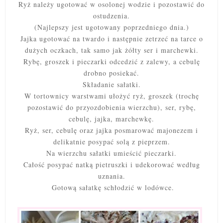
Ryż należy ugotować w osolonej wodzie i pozostawić do
ostudzenia.
(Najlepszy jest ugotowany poprzedniego dnia.)
Jajka ugotować na twardo i następnie zetrzeć na tarce o
dużych oczkach, tak samo jak żółty ser i marchewki.
Rybę, groszek i pieczarki odcedzić z zalewy, a cebulę
drobno posiekać.
Składanie sałatki.
W tortownicy warstwami ułożyć ryż, groszek (trochę
pozostawić do przyozdobienia wierzchu), ser, rybę,
cebulę, jajka, marchewkę.
Ryż, ser, cebulę oraz jajka posmarować majonezem i
delikatnie posypać solą z pieprzem.
Na wierzchu sałatki umieścić pieczarki.
Całość posypać natką pietruszki i udekorować według
uznania.
Gotową sałatkę schłodzić w lodówce.