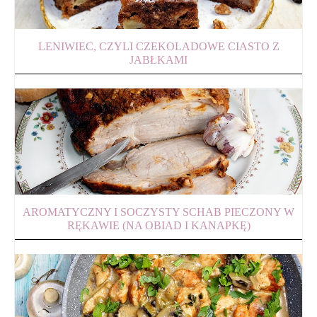
LENIWIEC, CZYLI CZEKOLADOWE CIASTO Z
JABŁKAMI
AROMATYCZNY I SOCZYSTY SCHAB PIECZONY W
RĘKAWIE (NA OBIAD I KANAPKĘ)