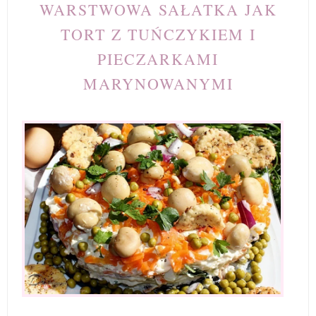
WARSTWOWA SAŁATKA JAK
TORT Z TUŃCZYKIEM I
PIECZARKAMI
MARYNOWANYMI