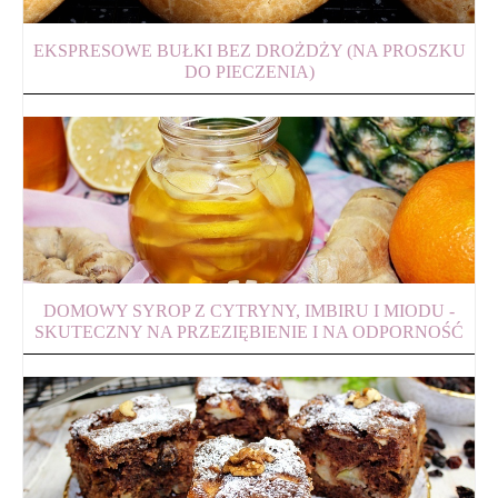
EKSPRESOWE BUŁKI BEZ DROŻDŻY (NA PROSZKU
DO PIECZENIA)
DOMOWY SYROP Z CYTRYNY, IMBIRU I MIODU -
SKUTECZNY NA PRZEZIĘBIENIE I NA ODPORNOŚĆ