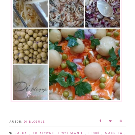
AUTOR:
DI BLOGUJE
JAJKA
,
KREATYWNIE I WYTRAWNIE
,
ŁOSOŚ
,
MAKRELA
,