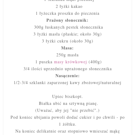
2 łyżki kakao
1 łyżeczka proszku do pieczenia
Prażony słonecznik:
300g łuskanych pestek słonecznika
3 łyżki masła (płaskie; około 30g)
3 łyżki cukru (około 30g)
Masa:
250g masła
1 puszka
masy krówkowej
(400g)
3/4 ilości uprzednio uprażonego słonecznika
Nasączenie:
1/2-3/4 szklanki zaparzonej kawy zbożowej/naturalnej
Upiec biszkopt.
Białka ubić na sztywną pianę.
(Uważać, aby jej "nie przebić".)
Pod koniec ubijania powoli dodać cukier i po chwili - po
1 żółtku.
Na koniec delikatnie oraz stopniowo wmieszać mąkę