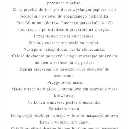
przesianą z kakao.
Masę przelać do formy z dnem wysłanym papierem do
pieczenia i wstawić do rozgrzanego piekarnika.
Piec 30 minut (do tzw. "suchego patyczka") w 180
stopniach, a po ostudzeniu przekroić na 2 części.
Przygotować pestki słonecznika.
Masło z cukrem rozpuścić na patelni.
Następnie należy dodać pestki słonecznika.
Całość dokładnie połączyć i ciągle mieszając prażyć do
momentu zezłocenia się pestek.
Ziarna przesypać do miseczki oraz odstawić do
ostudzenia.
Przygotować masę.
Masło utrzeć do białości i stopniowo zmiksować z masą
krówkową.
Na końcu wmieszać pestki słonecznika.
Składanie ciasta.
Jedną część biszkoptu ułożyć w formie, nasączyć połową
kawy i wyłożyć 3/4 masy.
Całość przykryć drugim blatem biszkoptowym, nasączyć