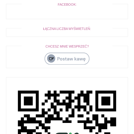
FACEBOOK:
ŁĄCZNA LICZBA WYŚWIETLEŃ:
CHCESZ MNIE WESPRZEĆ?