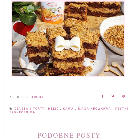
AUTOR:
DI BLOGUJE
CIASTA I TORTY
,
HELIO
,
KAWA
,
MASA KRÓWKOWA
,
PESTKI
SŁONECZNIKA
PODOBNE POSTY