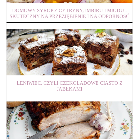
DOMOWY SYROP Z CYTRYNY, IMBIRU I MIODU -
SKUTECZNY NA PRZEZIĘBIENIE I NA ODPORNOŚĆ
LENIWIEC, CZYLI CZEKOLADOWE CIASTO Z
JABŁKAMI