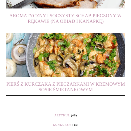
AROMATYCZNY I SOCZYSTY SCHAB PIECZONY W
RĘKAWIE (NA OBIAD I KANAPKĘ)
PIERŚ Z KURCZAKA Z PIECZARKAMI W KREMOWYM
SOSIE ŚMIETANKOWYM
ARTYKUŁ
(46)
KONKURSY
(15)