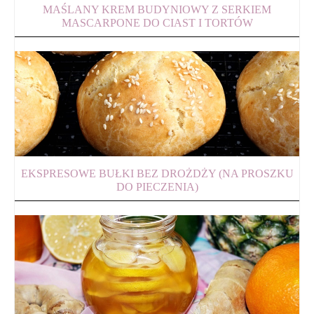
MAŚLANY KREM BUDYNIOWY Z SERKIEM
MASCARPONE DO CIAST I TORTÓW
EKSPRESOWE BUŁKI BEZ DROŻDŻY (NA PROSZKU
DO PIECZENIA)