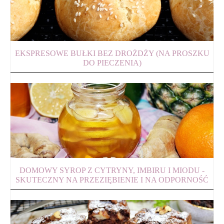
EKSPRESOWE BUŁKI BEZ DROŻDŻY (NA PROSZKU
DO PIECZENIA)
DOMOWY SYROP Z CYTRYNY, IMBIRU I MIODU -
SKUTECZNY NA PRZEZIĘBIENIE I NA ODPORNOŚĆ