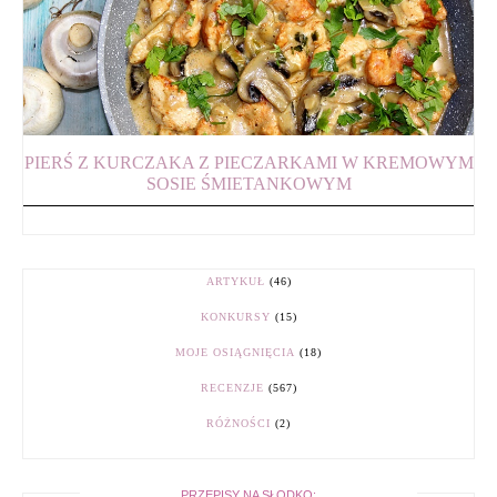
PIERŚ Z KURCZAKA Z PIECZARKAMI W KREMOWYM
SOSIE ŚMIETANKOWYM
ARTYKUŁ
(46)
KONKURSY
(15)
MOJE OSIĄGNIĘCIA
(18)
RECENZJE
(567)
RÓŻNOŚCI
(2)
PRZEPISY NA SŁODKO: