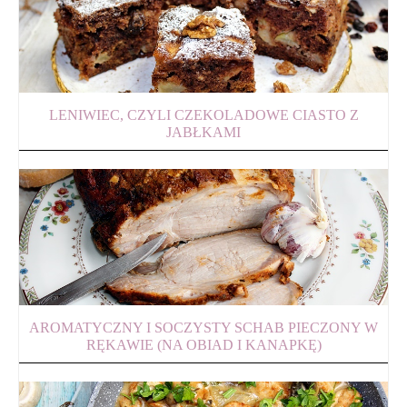
LENIWIEC, CZYLI CZEKOLADOWE CIASTO Z
JABŁKAMI
AROMATYCZNY I SOCZYSTY SCHAB PIECZONY W
RĘKAWIE (NA OBIAD I KANAPKĘ)