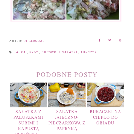
AUTOR:
DI BLOGUJE
JAJKA
,
RYBY
,
SURÓWKI I SAŁATKI
,
TUŃCZYK
PODOBNE POSTY
SAŁATKA Z
SAŁATKA
BURACZKI NA
PALUSZKAMI
JAJECZNO-
CIEPŁO DO
SURIMI I
PIECZARKOWA Z
OBIADU
KAPUSTĄ
PAPRYKĄ