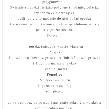
przygotowaniu.
Świetnie sprawdzi się jako pożywne śniadanie, kolacja,
czy też zwykła przekąska.
Jeśli lubicie to możecie do niej dodać ogórka
konserwowego lub kiszonego, ale moją ulubioną wersją
jest ta zaprezentowana.
Polecam!
1 puszka tuńczyka w sosie własnym
2 jajka
1 puszka marchewki z groszkiem (lub 1/2 puszki groszku
i 1 ugotowana marchewka)
1 cebula (mała)
Ponadto:
2-3 łyżki majonezu
1 łyżeczka musztardy
sól, pieprz
Jajka ugotować na twardo i następnie pokroić w kostkę, a
cebulę drobno posiekać.