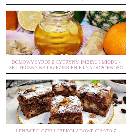
DOMOWY SYROP Z CYTRYNY, IMBIRU I MIODU -
SKUTECZNY NA PRZEZIĘBIENIE I NA ODPORNOŚĆ
LENIWIEC, CZYLI CZEKOLADOWE CIASTO Z