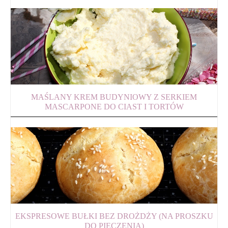
MAŚLANY KREM BUDYNIOWY Z SERKIEM
MASCARPONE DO CIAST I TORTÓW
EKSPRESOWE BUŁKI BEZ DROŻDŻY (NA PROSZKU
DO PIECZENIA)