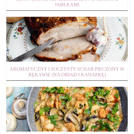
JABŁKAMI
AROMATYCZNY I SOCZYSTY SCHAB PIECZONY W
RĘKAWIE (NA OBIAD I KANAPKĘ)