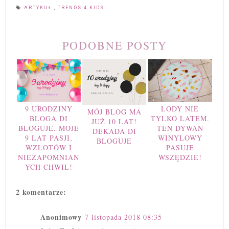
ARTYKUŁ
,
TRENDS 4 KIDS
PODOBNE POSTY
9 URODZINY
LODY NIE
MÓJ BLOG MA
BLOGA DI
TYLKO LATEM.
JUŻ 10 LAT!
BLOGUJE. MOJE
TEN DYWAN
DEKADA DI
9 LAT PASJI,
WINYLOWY
BLOGUJE
WZLOTÓW I
PASUJE
NIEZAPOMNIAN
WSZĘDZIE!
YCH CHWIL!
2 komentarze:
Anonimowy
7 listopada 2018 08:35