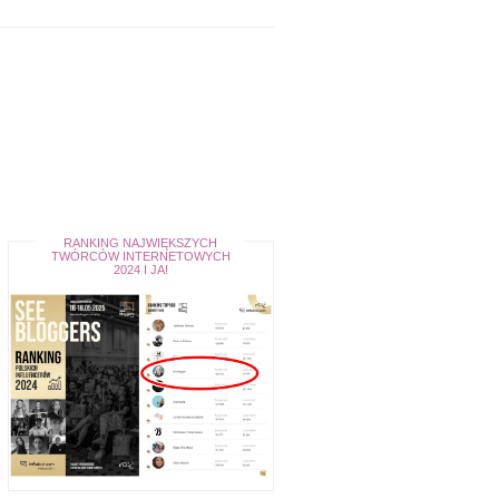
RANKING NAJWIĘKSZYCH
TWÓRCÓW INTERNETOWYCH
2024 I JA!