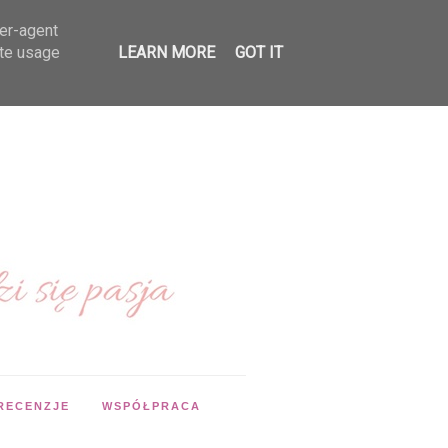
ser-agent
ate usage
LEARN MORE
GOT IT
RECENZJE
WSPÓŁPRACA