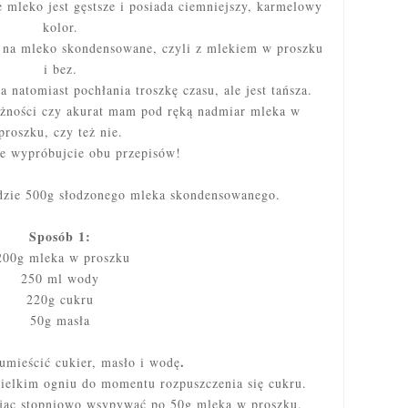
 mleko jest gęstsze i posiada ciemniejszy, karmelowy
kolor.
 na mleko skondensowane, czyli z mlekiem w proszku
i bez.
a natomiast pochłania troszkę czasu, ale jest tańsza.
leżności czy akurat mam pod ręką nadmiar mleka w
proszku, czy też nie.
e wypróbujcie obu przepisów!
dzie 500g słodzonego mleka skondensowanego.
Sposób 1:
200g mleka w proszku
250 ml wody
220g cukru
50g masła
.
umieścić cukier, masło i wodę
ielkim ogniu do momentu rozpuszczenia się cukru.
ając stopniowo wsypywać po 50g mleka w proszku.