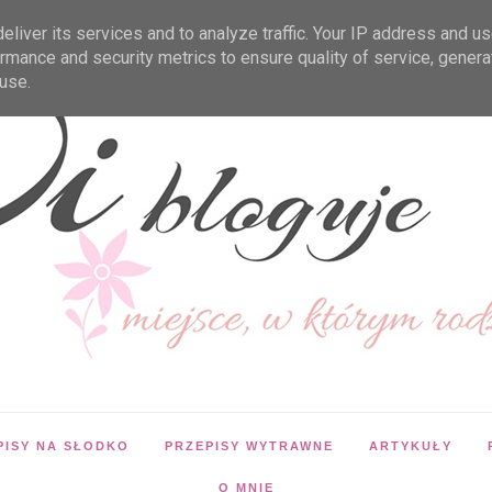
liver its services and to analyze traffic. Your IP address and u
rmance and security metrics to ensure quality of service, gener
use.
PISY NA SŁODKO
PRZEPISY WYTRAWNE
ARTYKUŁY
O MNIE