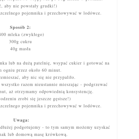
, aby nie powstały grudki!)
szczelnego pojemnika i przechowywać w lodówce.
Sposób 2:
800 mleka (zwykłego)
300g cukru
40g masła
nka lub na dużą patelnię, wsypać cukier i gotować na
m ogniu przez około 60 minut.
zemieszać, aby nic się nie przypaliło.
 wszystko razem nieustannie mieszając - podgrzewać
nut, aż otrzymamy odpowiednią konsystencję.
odzeniu zrobi się jeszcze gęstsze!)
szczelnego pojemnika i przechowywać w lodówce.
Uwaga:
e dłużej podgotujemy - to tym samym możemy uzyskać
ak lub domową masę krówkową.