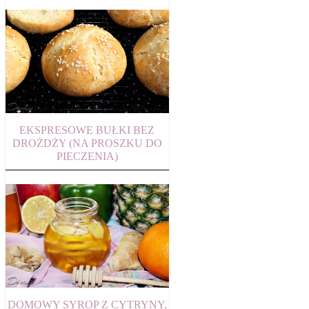
EKSPRESOWE BUŁKI BEZ
DROŻDŻY (NA PROSZKU DO
PIECZENIA)
DOMOWY SYROP Z CYTRYNY,