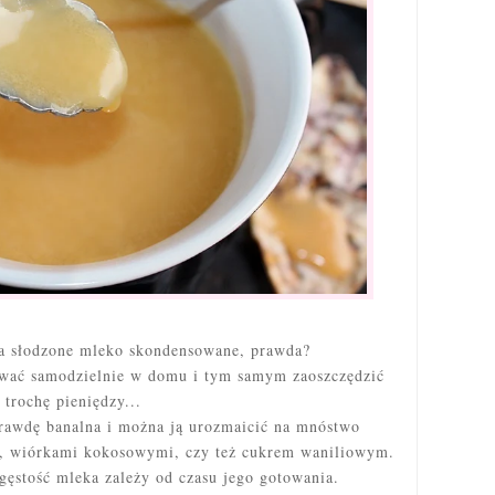
a słodzone mleko skondensowane, prawda?
ować samodzielnie w domu i tym samym zaoszczędzić
trochę pieniędzy...
rawdę banalna i można ją urozmaicić na mnóstwo
o, wiórkami kokosowymi, czy też cukrem waniliowym.
i gęstość mleka zależy od czasu jego gotowania.