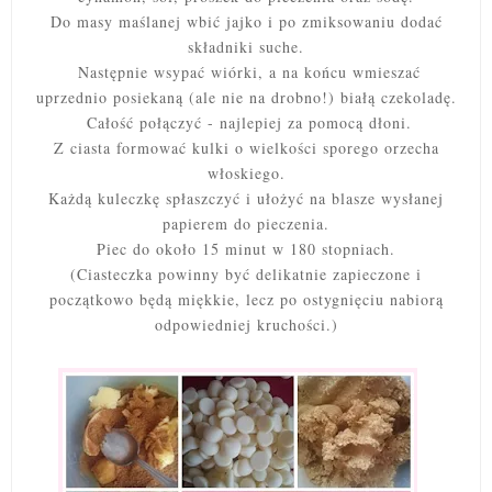
Do masy maślanej wbić jajko i po zmiksowaniu dodać
składniki suche.
Następnie wsypać wiórki, a na końcu wmieszać
uprzednio posiekaną (ale nie na drobno!) białą czekoladę.
Całość połączyć - najlepiej za pomocą dłoni.
Z ciasta formować kulki o wielkości sporego orzecha
włoskiego.
Każdą kuleczkę spłaszczyć i ułożyć na blasze wysłanej
papierem do pieczenia.
Piec do około 15 minut w 180 stopniach.
(Ciasteczka powinny być delikatnie zapieczone i
początkowo będą miękkie, lecz po ostygnięciu nabiorą
odpowiedniej kruchości.)