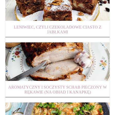
LENIWIEC, CZYLI CZEKOLADOWE CIASTO Z
JABŁKAMI
AROMATYCZNY I SOCZYSTY SCHAB PIECZONY W
RĘKAWIE (NA OBIAD I KANAPKĘ)