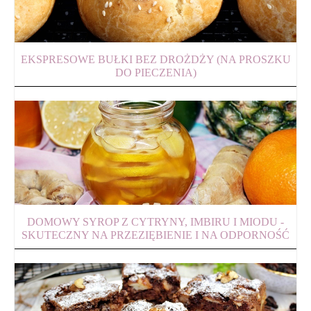
EKSPRESOWE BUŁKI BEZ DROŻDŻY (NA PROSZKU
DO PIECZENIA)
DOMOWY SYROP Z CYTRYNY, IMBIRU I MIODU -
SKUTECZNY NA PRZEZIĘBIENIE I NA ODPORNOŚĆ