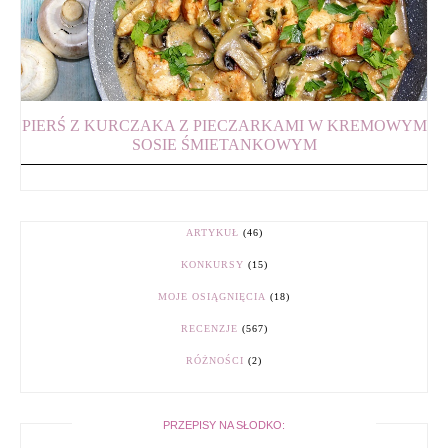
PIERŚ Z KURCZAKA Z PIECZARKAMI W KREMOWYM
SOSIE ŚMIETANKOWYM
ARTYKUŁ
(46)
KONKURSY
(15)
MOJE OSIĄGNIĘCIA
(18)
RECENZJE
(567)
RÓŻNOŚCI
(2)
PRZEPISY NA SŁODKO: