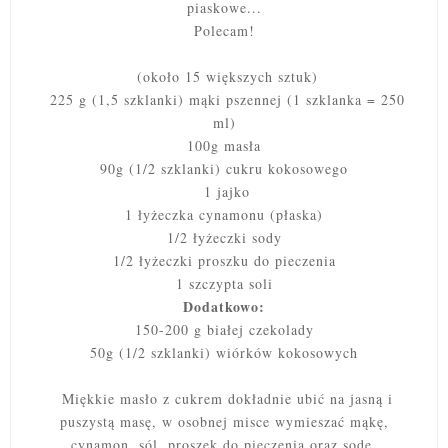
piaskowe...
Polecam!
(około 15 większych sztuk)
225 g (1,5 szklanki) mąki pszennej (1 szklanka = 250
ml)
100g masła
90g (1/2 szklanki) cukru kokosowego
1 jajko
1 łyżeczka cynamonu (płaska)
1/2 łyżeczki sody
1/2 łyżeczki proszku do pieczenia
1 szczypta soli
Dodatkowo:
150-200 g białej czekolady
50g (1/2 szklanki) wiórków kokosowych
Miękkie masło z cukrem dokładnie ubić na jasną i
puszystą masę, w osobnej misce wymieszać mąkę,
cynamon, sól, proszek do pieczenia oraz sodę.