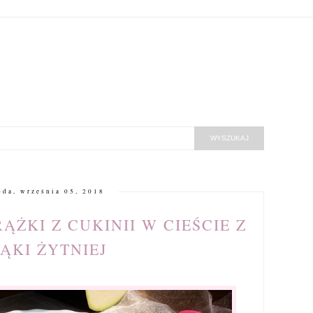
oda, września 05, 2018
ŻKI Z CUKINII W CIEŚCIE Z
ĄKI ŻYTNIEJ