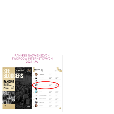
RANKING NAJWIĘKSZYCH
TWÓRCÓW INTERNETOWYCH
2024 I JA!