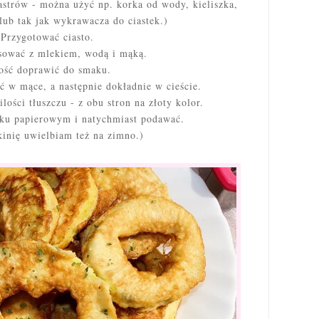
astrów - można użyć np. korka od wody, kieliszka,
lub tak jak wykrawacza do ciastek.)
Przygotować ciasto.
sować z mlekiem, wodą i mąką.
ość doprawić do smaku.
ć w mące, a następnie dokładnie w cieście.
lości tłuszczu - z obu stron na złoty kolor.
iku papierowym i natychmiast podawać.
ukinię uwielbiam też na zimno.)