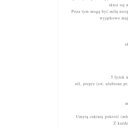
skusi się 
Poza tym mogą być miłą niesp
wyjątkowo mają
o
5 łyżek m
sól, pieprz (ew. ulubione p
m
Umytą cukinię pokroić (mło
Z każde