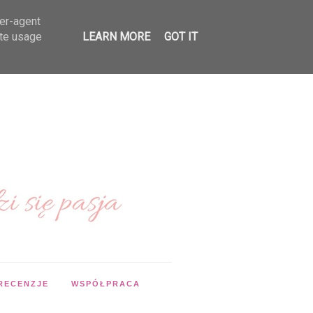
ser-agent
ate usage
LEARN MORE
GOT IT
RECENZJE
WSPÓŁPRACA