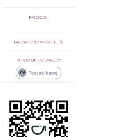
FACEBOOK:
ŁĄCZNA LICZBA WYŚWIETLEŃ:
CHCESZ MNIE WESPRZEĆ?