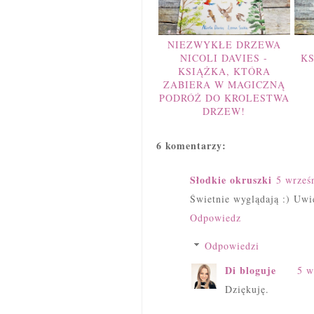
NIEZWYKŁE DRZEWA
NICOLI DAVIES -
K
KSIĄŻKA, KTÓRA
ZABIERA W MAGICZNĄ
PODRÓŻ DO KROLESTWA
DRZEW!
6 komentarzy:
Słodkie okruszki
5 wrześ
Świetnie wyglądają :) Uwie
Odpowiedz
Odpowiedzi
Di bloguje
5 w
Dziękuję.