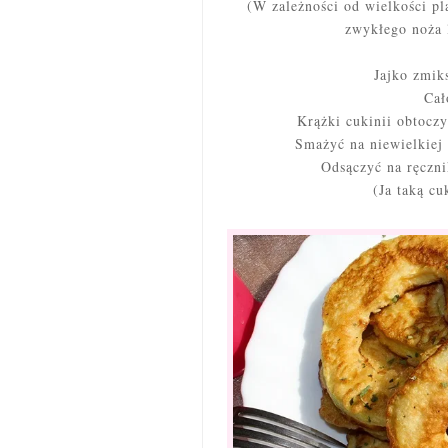
(W zależności od wielkości pl
zwykłego noża 
Jajko zmik
Cał
Krążki cukinii obtoczy
Smażyć na niewielkiej i
Odsączyć na ręczn
(Ja taką c