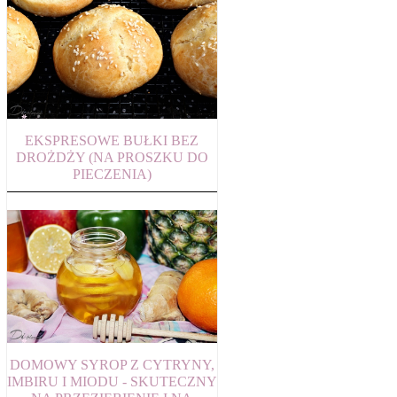
EKSPRESOWE BUŁKI BEZ
DROŻDŻY (NA PROSZKU DO
PIECZENIA)
DOMOWY SYROP Z CYTRYNY,
IMBIRU I MIODU - SKUTECZNY