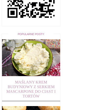
POPULARNE POSTY:
MAŚLANY KREM
BUDYNIOWY Z SERKIEM
MASCARPONE DO CIAST I
TORTÓW