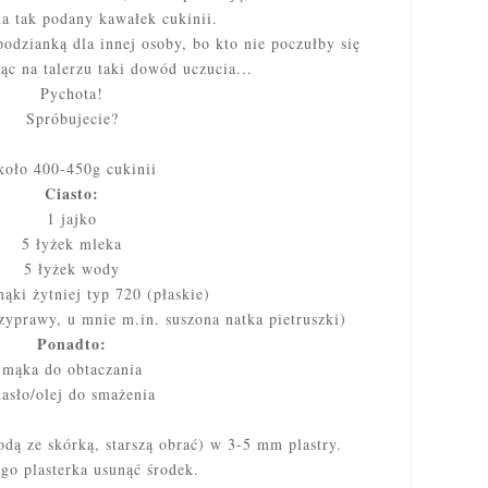
na tak podany kawałek cukinii.
odzianką dla innej osoby, bo kto nie poczułby się
c na talerzu taki dowód uczucia...
Pychota!
Spróbujecie?
koło 400-450g cukinii
Ciasto:
1 jajko
5 łyżek mleka
5 łyżek wody
ąki żytniej typ 720 (płaskie)
rzyprawy, u mnie m.in. suszona natka pietruszki)
Ponadto:
mąka do obtaczania
asło/olej do smażenia
dą ze skórką, starszą obrać) w 3-5 mm plastry.
go plasterka usunąć środek.