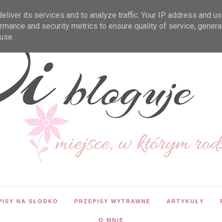
liver its services and to analyze traffic. Your IP address and u
rmance and security metrics to ensure quality of service, gener
use.
PISY NA SŁODKO
PRZEPISY WYTRAWNE
ARTYKUŁY
O MNIE