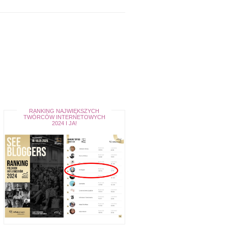
RANKING NAJWIĘKSZYCH
TWÓRCÓW INTERNETOWYCH
2024 I JA!