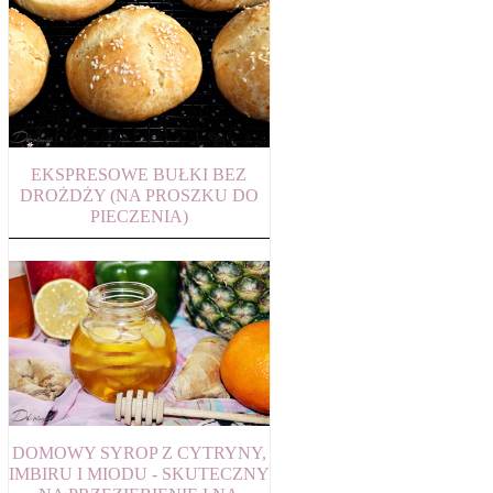
EKSPRESOWE BUŁKI BEZ
DROŻDŻY (NA PROSZKU DO
PIECZENIA)
DOMOWY SYROP Z CYTRYNY,
IMBIRU I MIODU - SKUTECZNY