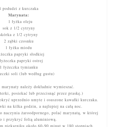
8 podudzi z kurczaka
Marynata:
1 łyżka oleju
sok z 1/2 cytryny
skórka z 1/2 cytryny
2 ząbki czosnku
1 łyżka miodu
yżeczka papryki słodkiej
łyżeczka papryki ostrej
1 łyżeczka tymianku
eczki soli (lub według gustu)
i marynaty należy dokładnie wymieszać.
erki, posiekać lub przecisnąć przez praskę.)
okryć uprzednio umyte i osuszone kawałki kurczaka.
ki na kilka godzin, a najlepiej na całą noc.
do naczynia żaroodpornego, polać marynatą, w której
o i przykryć folią aluminiową.
m piekarniku około 60-90 minut w 180 stopniach.