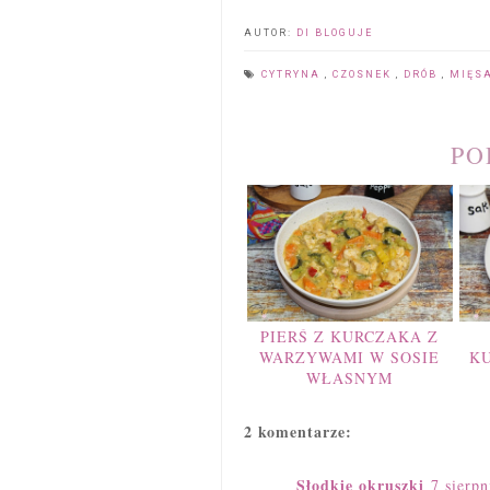
AUTOR:
DI BLOGUJE
CYTRYNA
,
CZOSNEK
,
DRÓB
,
MIĘS
PO
PIERŚ Z KURCZAKA Z
WARZYWAMI W SOSIE
KU
WŁASNYM
2 komentarze:
Słodkie okruszki
7 sierp