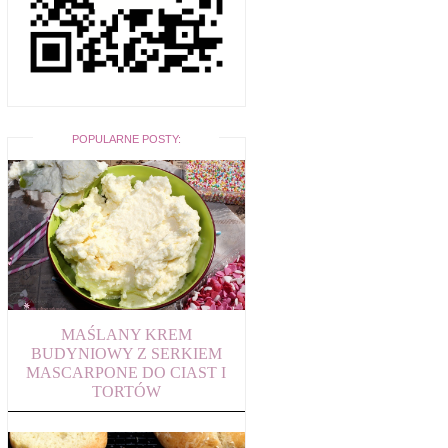
POPULARNE POSTY:
MAŚLANY KREM
BUDYNIOWY Z SERKIEM
MASCARPONE DO CIAST I
TORTÓW