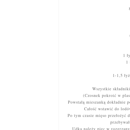
1 ł
1 
1-1,5 łyż
Wszystkie składnik
(Czosnek pokroić w plast
Powstałą mieszanką dokładnie p
Całość wstawić do lodów
Po tym czasie mięso przełożyć 
przebywał
Udka należy piec w rozgrzany