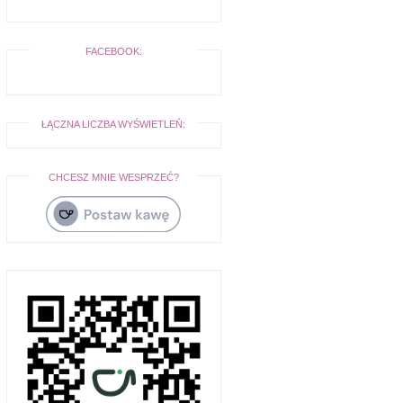
FACEBOOK:
ŁĄCZNA LICZBA WYŚWIETLEŃ:
CHCESZ MNIE WESPRZEĆ?