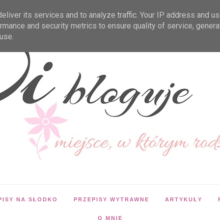
liver its services and to analyze traffic. Your IP address and u
rmance and security metrics to ensure quality of service, gener
use.
PISY NA SŁODKO
PRZEPISY WYTRAWNE
ARTYKUŁY
O MNIE