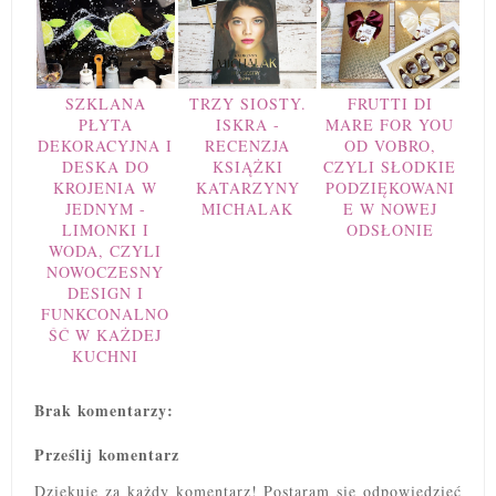
SZKLANA
TRZY SIOSTY.
FRUTTI DI
PŁYTA
ISKRA -
MARE FOR YOU
DEKORACYJNA I
RECENZJA
OD VOBRO,
DESKA DO
KSIĄŻKI
CZYLI SŁODKIE
KROJENIA W
KATARZYNY
PODZIĘKOWANI
JEDNYM -
MICHALAK
E W NOWEJ
LIMONKI I
ODSŁONIE
WODA, CZYLI
NOWOCZESNY
DESIGN I
FUNKCONALNO
ŚĆ W KAŻDEJ
KUCHNI
Brak komentarzy:
Prześlij komentarz
Dziękuję za każdy komentarz! Postaram się odpowiedzieć