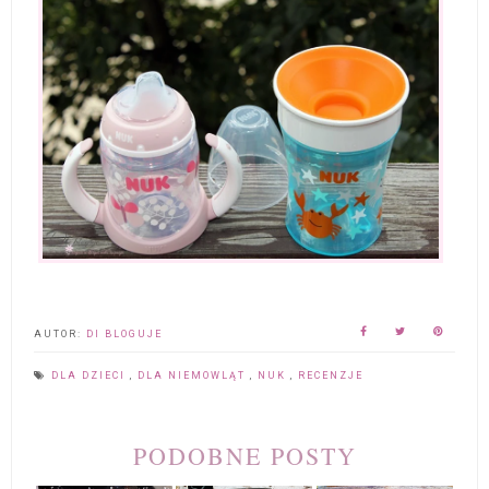
AUTOR:
DI BLOGUJE
DLA DZIECI
,
DLA NIEMOWLĄT
,
NUK
,
RECENZJE
PODOBNE POSTY