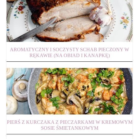
AROMATYCZNY I SOCZYSTY SCHAB PIECZONY W
RĘKAWIE (NA OBIAD I KANAPKĘ)
PIERŚ Z KURCZAKA Z PIECZARKAMI W KREMOWYM
SOSIE ŚMIETANKOWYM