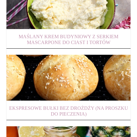
MAŚLANY KREM BUDYNIOWY Z SERKIEM
MASCARPONE DO CIAST I TORTÓW
EKSPRESOWE BUŁKI BEZ DROŻDŻY (NA PROSZKU
DO PIECZENIA)