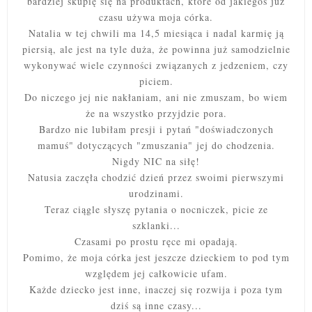
bardziej skupię się na produktach, które od jakiegoś już
czasu używa moja córka.
Natalia w tej chwili ma 14,5 miesiąca i nadal karmię ją
piersią, ale jest na tyle duża, że powinna już samodzielnie
wykonywać wiele czynności związanych z jedzeniem, czy
piciem.
Do niczego jej nie nakłaniam, ani nie zmuszam, bo wiem
że na wszystko przyjdzie pora.
Bardzo nie lubiłam presji i pytań "doświadczonych
mamuś" dotyczących "zmuszania" jej do chodzenia.
Nigdy NIC na siłę!
Natusia zaczęła chodzić dzień przez swoimi pierwszymi
urodzinami.
Teraz ciągle słyszę pytania o nocniczek, picie ze
szklanki...
Czasami po prostu ręce mi opadają.
Pomimo, że moja córka jest jeszcze dzieckiem to pod tym
względem jej całkowicie ufam.
Każde dziecko jest inne, inaczej się rozwija i poza tym
dziś są inne czasy...