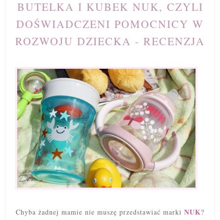
BUTELKA I KUBEK NUK, CZYLI
DOŚWIADCZENI POMOCNICY W
ROZWOJU DZIECKA - RECENZJA
NUK
Chyba żadnej mamie nie muszę przedstawiać marki
?