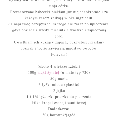
moja córka.
Prezentowane babeczki piekłam już niejednokrotnie i za
każdym razem znikają w oka mgnieniu.
Są naprawdę przepyszne, szczególnie zaraz po upieczeniu,
gdyż posiadają wtedy mięciutkie wnętrze i zapieczoną
górę.
Uwielbiam ich kuszący zapach, puszystość, maślany
posmak i to, że zawierają mnóstwo owoców.
Polecam!
(około 4 większe sztuki)
100g
mąki żytniej
(u mnie typ 720)
50g masła
3 łyżki miodu (płaskie)
2 jajka
1 i 1/4 łyżeczki proszku do pieczenia
kilka kropel esencji waniliowej
Dodatkowo:
30g borówek/jagód