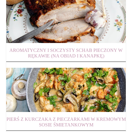
AROMATYCZNY I SOCZYSTY SCHAB PIECZONY W
RĘKAWIE (NA OBIAD I KANAPKĘ)
PIERŚ Z KURCZAKA Z PIECZARKAMI W KREMOWYM
SOSIE ŚMIETANKOWYM