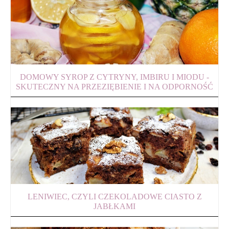
DOMOWY SYROP Z CYTRYNY, IMBIRU I MIODU -
SKUTECZNY NA PRZEZIĘBIENIE I NA ODPORNOŚĆ
LENIWIEC, CZYLI CZEKOLADOWE CIASTO Z
JABŁKAMI