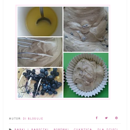
AUTOR:
DI BLOGUJE
BABKI I BABECZKI
,
BORÓWKI
,
CUKRZYCA
,
DLA DZIECI
,