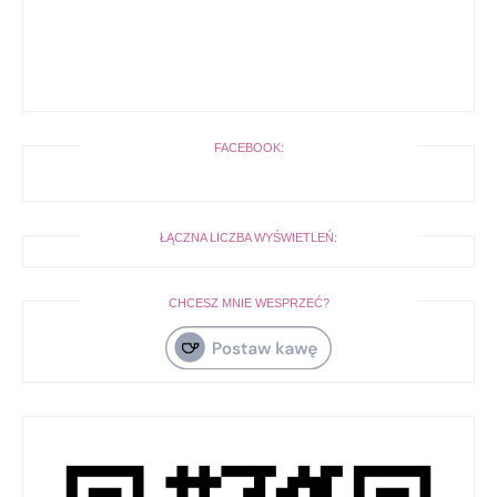
FACEBOOK:
ŁĄCZNA LICZBA WYŚWIETLEŃ:
CHCESZ MNIE WESPRZEĆ?