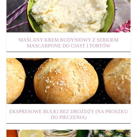
MAŚLANY KREM BUDYNIOWY Z SERKIEM
MASCARPONE DO CIAST I TORTÓW
EKSPRESOWE BUŁKI BEZ DROŻDŻY (NA PROSZKU
DO PIECZENIA)