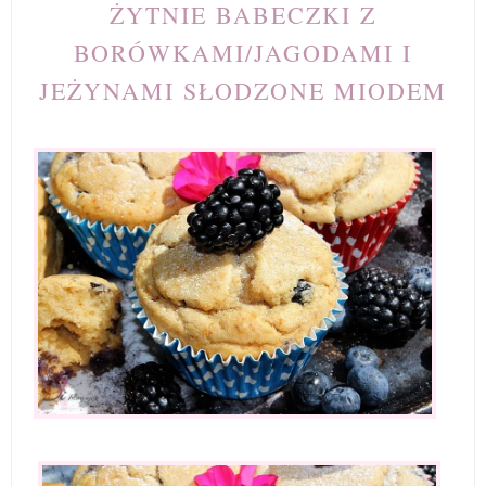
ŻYTNIE BABECZKI Z
BORÓWKAMI/JAGODAMI I
JEŻYNAMI SŁODZONE MIODEM