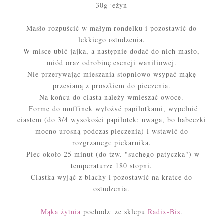
30g jeżyn
Masło rozpuścić w małym rondelku i pozostawić do
lekkiego ostudzenia.
W misce ubić jajka, a następnie dodać do nich masło,
miód oraz odrobinę esencji waniliowej.
Nie przerywając mieszania stopniowo wsypać mąkę
przesianą z proszkiem do pieczenia.
Na końcu do ciasta należy wmieszać owoce.
Formę do muffinek wyłożyć papilotkami, wypełnić
ciastem (do 3/4 wysokości papilotek; uwaga, bo babeczki
mocno urosną podczas pieczenia)
i wstawić do
rozgrzanego piekarnika.
Piec około 25 minut (do tzw. "suchego patyczka") w
temperaturze 180 stopni.
Ciastka wyjąć z blachy i pozostawić na kratce do
ostudzenia.
Mąka żytnia
pochodzi ze sklepu
Radix-Bis
.