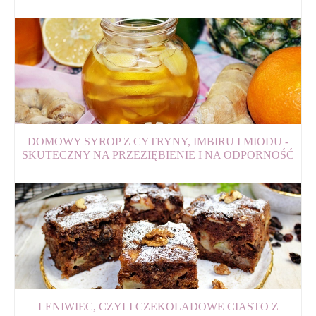
DOMOWY SYROP Z CYTRYNY, IMBIRU I MIODU -
SKUTECZNY NA PRZEZIĘBIENIE I NA ODPORNOŚĆ
LENIWIEC, CZYLI CZEKOLADOWE CIASTO Z