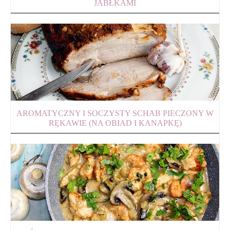
JABŁKAMI
AROMATYCZNY I SOCZYSTY SCHAB PIECZONY W
RĘKAWIE (NA OBIAD I KANAPKĘ)