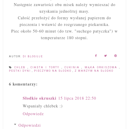
Następnie zawartości obu misek należy wymieszać do
uzyskania jednolitej masy.
Całość przełożyć do formy wysłanej papierem do
pieczenia i wstawić do rozgrzanego piekarnika.
Piec około 50-60 minut (do tzw. "suchego patyczka") w
temperaturze 180 stopni.
AUTOR:
DI BLOGUJE
CHLEB
,
CIASTA I TORTY
,
CUKINIA
,
MĄKA ORKISZOWA
,
PESTKI DYNI
,
PIECZYWO NA SŁODKO
,
Z WARZYW NA SŁODKO
6 komentarzy:
Słodkie okruszki
15 lipca 2018 22:50
Wspaniały chlebek :)
Odpowiedz
Odpowiedzi