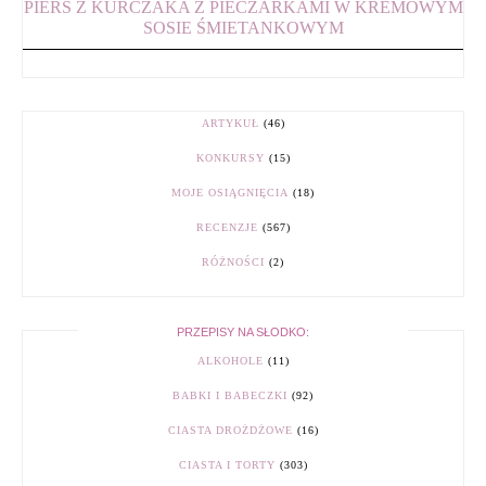
PIERŚ Z KURCZAKA Z PIECZARKAMI W KREMOWYM
SOSIE ŚMIETANKOWYM
ARTYKUŁ
(46)
KONKURSY
(15)
MOJE OSIĄGNIĘCIA
(18)
RECENZJE
(567)
RÓŻNOŚCI
(2)
PRZEPISY NA SŁODKO:
ALKOHOLE
(11)
BABKI I BABECZKI
(92)
CIASTA DROŻDŻOWE
(16)
CIASTA I TORTY
(303)