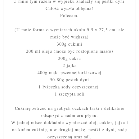
U mnie tym razem w wypieku znalazły się pestki dyni.
Całość wyszła obłędna!
Polecam.
(U mnie forma o wymiarach około 9,5 x 27,5 cm, ale
może być większa)
300g cukinii
200 ml oleju (może być roztopione masło)
200g cukru
2 jajka
400g mąki pszennej/orkiszowej
50-80g pestek dyni
1 łyżeczka sody oczyszczonej
1 szczypta soli
Cukinię zetrzeć na grubych oczkach tarki i delikatnie
odsączyć z nadmiaru płynu.
W jednej misce dokładnie wymieszać olej, cukier, jajka i
na końcu cukinię, a w drugiej mąkę, pestki z dyni, sodę
oczyszczoną oraz sól.