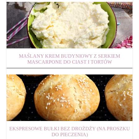
MAŚLANY KREM BUDYNIOWY Z SERKIEM
MASCARPONE DO CIAST I TORTÓW
EKSPRESOWE BUŁKI BEZ DROŻDŻY (NA PROSZKU
DO PIECZENIA)